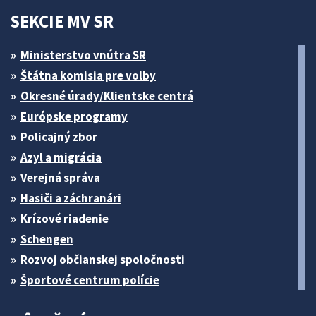
SEKCIE MV SR
Ministerstvo vnútra SR
Štátna komisia pre volby
Okresné úrady/Klientske centrá
Európske programy
Policajný zbor
Azyl a migrácia
Verejná správa
Hasiči a záchranári
Krízové riadenie
Schengen
Rozvoj občianskej spoločnosti
Športové centrum polície