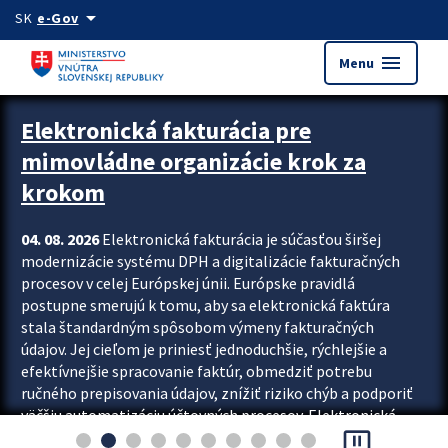
Preskocit na hlavný obsah
arrow_drop_down
SK
e-Gov
menu
Menu
Zastavit automatický posun upútavok
Elektronická fakturácia pre
mimovládne organizácie krok za
krokom
04. 08. 2026
Elektronická fakturácia je súčasťou širšej
modernizácie systému DPH a digitalizácie fakturačných
procesov v celej Európskej únii. Európske pravidlá
postupne smerujú k tomu, aby sa elektronická faktúra
stala štandardným spôsobom výmeny fakturačných
údajov. Jej cieľom je priniesť jednoduchšie, rýchlejšie a
efektívnejšie spracovanie faktúr, obmedziť potrebu
ručného prepisovania údajov, znížiť riziko chýb a podporiť
väčšiu automatizáciu účtovných procesov. Elektronická
pause_presentation
fakturácia preto nepredstavuje...