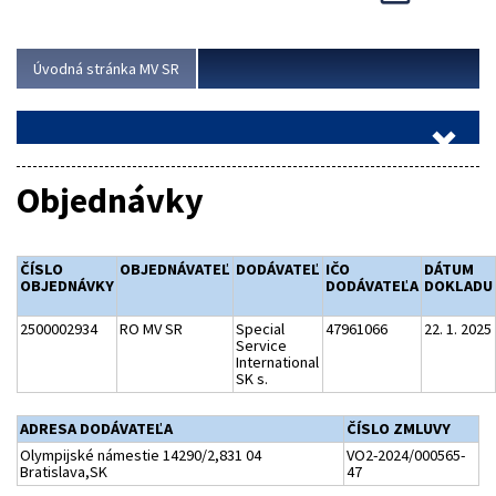
Viac
Úvodná stránka MV SR
Objednávky
ČÍSLO
OBJEDNÁVATEĽ
DODÁVATEĽ
IČO
DÁTUM
OBJEDNÁVKY
DODÁVATEĽA
DOKLADU
2500002934
RO MV SR
Special
47961066
22. 1. 2025
Service
International
SK s.
ADRESA DODÁVATEĽA
ČÍSLO ZMLUVY
Olympijské námestie 14290/2,831 04
VO2-2024/000565-
Bratislava,SK
47