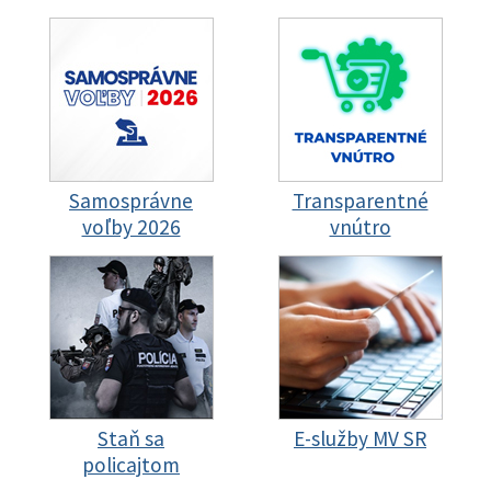
Samosprávne
Transparentné
voľby 2026
vnútro
Staň sa
E-služby MV SR
policajtom