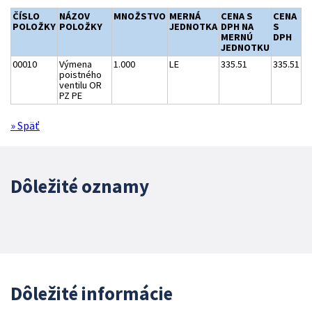
ČÍSLO
NÁZOV
MNOŽSTVO
MERNÁ
CENA S
CENA
POLOŽKY
POLOŽKY
JEDNOTKA
DPH NA
S
MERNÚ
DPH
JEDNOTKU
00010
Výmena
1.000
LE
335.51
335.51
poistného
ventilu OR
PZ PE
» Späť
Dôležité oznamy
Dôležité informácie