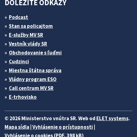
DÔLEŽITÉ ODKAZY
Podcast
Stan sa policajtom
E-služby MV SR
Vestník vlády SR
Obchodovanie s ľuďmi
Cudzinci
Miestna štátna správa
Vládny program ESO
Call centrum MV SR
E-trhovisko
© 2026 Ministerstvo vnútra SR. Web od
ELET systems
.
Mapa sídla
|
Vyhlásenie o prístupnosti
|
Vyhlásenie o cookies (PDF, 398 kB)