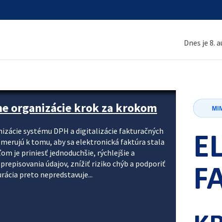
Dnes je 8. 
ne organizácie krok za krokom
nizácie systému DPH a digitalizácie fakturačných
smerujú k tomu, aby sa elektronická faktúra stala
 je priniesť jednoduchšie, rýchlejšie a
repisovania údajov, znížiť riziko chýb a podporiť
rácia preto nepredstavuje...