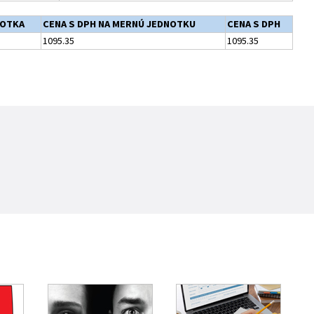
NOTKA
CENA S DPH NA MERNÚ JEDNOTKU
CENA S DPH
1095.35
1095.35