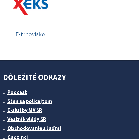
E-trhovisko
DÔLEŽITÉ ODKAZY
Podcast
Stan sa policajtom
E-služby MV SR
Vestník vlády SR
Obchodovanie s ľuďmi
Cudzinci