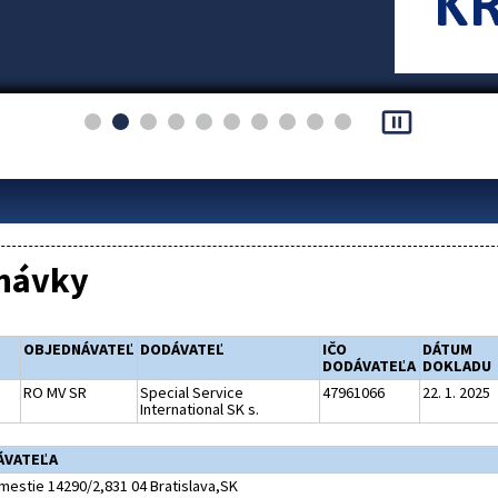
pause_presentation
návky
OBJEDNÁVATEĽ
DODÁVATEĽ
IČO
DÁTUM
DODÁVATEĽA
DOKLADU
RO MV SR
Special Service
47961066
22. 1. 2025
International SK s.
ÁVATEĽA
mestie 14290/2,831 04 Bratislava,SK