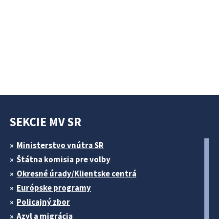
SEKCIE MV SR
Ministerstvo vnútra SR
Štátna komisia pre volby
Okresné úrady/Klientske centrá
Európske programy
Policajný zbor
Azyl a migrácia