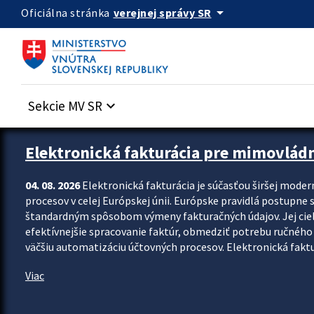
Preskocit na hlavný obsah
arrow_drop_down
verejnej správy SR
Oficiálna stránka
Sekcie MV SR
keyboard_arrow_down
Zastavit automatický posun upútavok
Elektronická fakturácia pre mimovlád
04. 08. 2026
Elektronická fakturácia je súčasťou širšej moder
procesov v celej Európskej únii. Európske pravidlá postupne 
štandardným spôsobom výmeny fakturačných údajov. Jej cieľom
efektívnejšie spracovanie faktúr, obmedziť potrebu ručného p
väčšiu automatizáciu účtovných procesov. Elektronická faktu
Viac