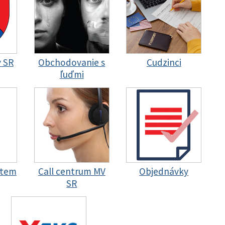
y SR
Obchodovanie s
Cudzinci
ľuďmi
stem
Call centrum MV
Objednávky
SR