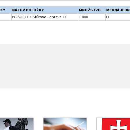
ŽKY
NÁZOV POLOŽKY
MNOŽSTVO
MERNÁ JED
68-6-OO PZ Štúrovo - oprava ZTI
1.000
LE