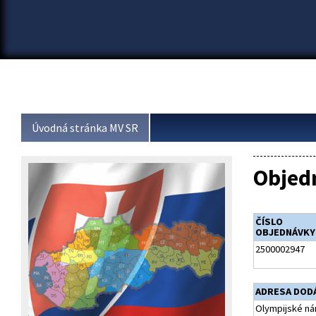
Úvodná stránka MV SR
Objed
ČÍSLO
OBJEDNÁVKY
2500002947
ADRESA DOD
Olympijské ná