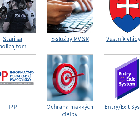
Staň sa
E-služby MV SR
Vestník vlád
policajtom
IPP
Ochrana mäkkých
Entry/Exit Sy
cieľov