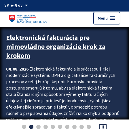
Preskocit na hlavný obsah
arrow_drop_down
SK
e-Gov
menu
Menu
Zastavit automatický posun upútavok
Elektronická fakturácia pre
mimovládne organizácie krok za
krokom
04. 08. 2026
Elektronická fakturácia je súčasťou širšej
modernizácie systému DPH a digitalizácie fakturačných
procesov v celej Európskej únii. Európske pravidlá
postupne smerujú k tomu, aby sa elektronická faktúra
stala štandardným spôsobom výmeny fakturačných
údajov. Jej cieľom je priniesť jednoduchšie, rýchlejšie a
efektívnejšie spracovanie faktúr, obmedziť potrebu
ručného prepisovania údajov, znížiť riziko chýb a podporiť
väčšiu automatizáciu účtovných procesov. Elektronická
pause_presentation
fakturácia preto nepredstavuje...