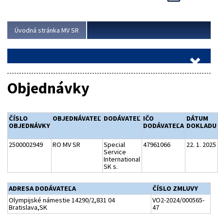
Viac
Úvodná stránka MV SR
Objednávky
ČÍSLO
OBJEDNÁVATEĽ
DODÁVATEĽ
IČO
DÁTUM
OBJEDNÁVKY
DODÁVATEĽA
DOKLADU
2500002949
RO MV SR
Special
47961066
22. 1. 2025
Service
International
SK s.
ADRESA DODÁVATEĽA
ČÍSLO ZMLUVY
Olympijské námestie 14290/2,831 04
VO2-2024/000565-
Bratislava,SK
47