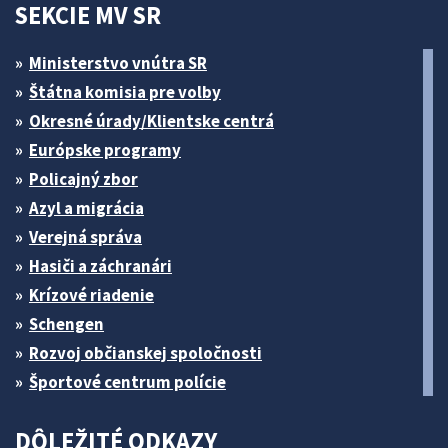
SEKCIE MV SR
Ministerstvo vnútra SR
Štátna komisia pre volby
Okresné úrady/Klientske centrá
Európske programy
Policajný zbor
Azyl a migrácia
Verejná správa
Hasiči a záchranári
Krízové riadenie
Schengen
Rozvoj občianskej spoločnosti
Športové centrum polície
DÔLEŽITÉ ODKAZY