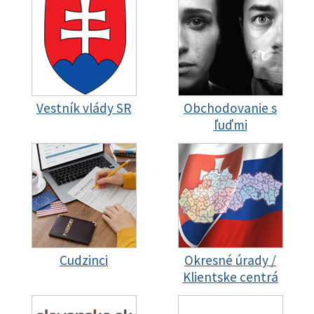
Vestník vlády SR
Obchodovanie s
ľuďmi
Cudzinci
Okresné úrady /
Klientske centrá