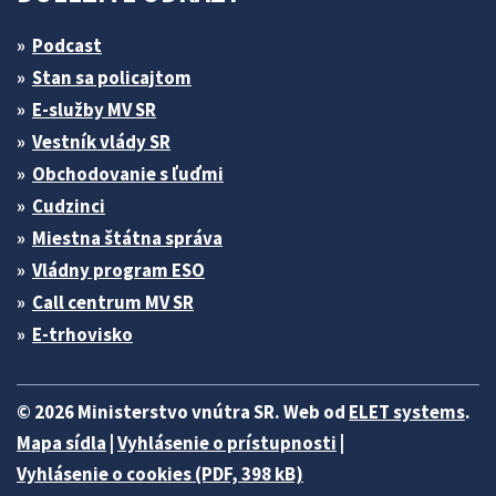
Podcast
Stan sa policajtom
E-služby MV SR
Vestník vlády SR
Obchodovanie s ľuďmi
Cudzinci
Miestna štátna správa
Vládny program ESO
Call centrum MV SR
E-trhovisko
© 2026 Ministerstvo vnútra SR. Web od
ELET systems
.
Mapa sídla
|
Vyhlásenie o prístupnosti
|
Vyhlásenie o cookies (PDF, 398 kB)