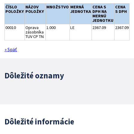
ČÍSLO
NÁZOV
MNOŽSTVO
MERNÁ
CENA S
CENA
POLOŽKY
POLOŽKY
JEDNOTKA
DPH NA
S DPH
MERNÚ
JEDNOTKU
00010
Oprava
1.000
LE
2367.09
2367.09
zásobníka
TUV CP TN
» Späť
Dôležité oznamy
Dôležité informácie