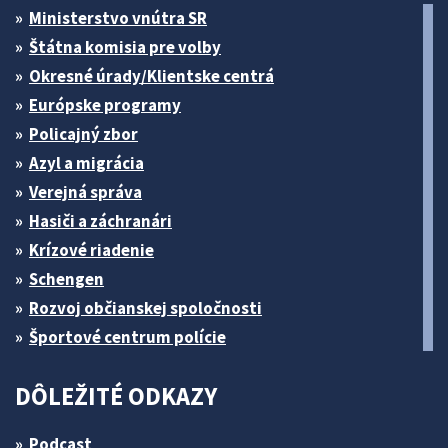
Ministerstvo vnútra SR
Štátna komisia pre volby
Okresné úrady/Klientske centrá
Európske programy
Policajný zbor
Azyl a migrácia
Verejná správa
Hasiči a záchranári
Krízové riadenie
Schengen
Rozvoj občianskej spoločnosti
Športové centrum polície
DÔLEŽITÉ ODKAZY
Podcast