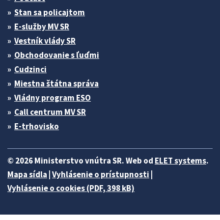
Stan sa policajtom
E-služby MV SR
Vestník vlády SR
Obchodovanie s ľuďmi
Cudzinci
Miestna štátna správa
Vládny program ESO
Call centrum MV SR
E-trhovisko
© 2026 Ministerstvo vnútra SR. Web od
ELET systems
.
Mapa sídla
|
Vyhlásenie o prístupnosti
|
Vyhlásenie o cookies (PDF, 398 kB)