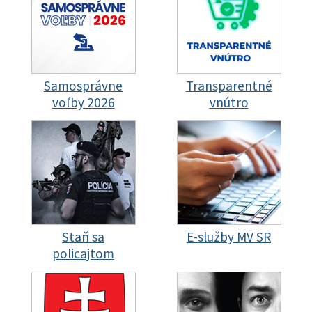
Samosprávne
Transparentné
voľby 2026
vnútro
Staň sa
E-služby MV SR
policajtom