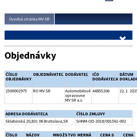
Viac
Úvodná stránka MV SR
Objednávky
ČÍSLO
OBJEDNÁVATEĽ
DODÁVATEĽ
IČO
DÁTUM
OBJEDNÁVKY
DODÁVATEĽA
DOKLAD
2500002975
RO MV SR
Automobilové
44855206
22. 1. 202
opravovne
MV SR a.s.
ADRESA DODÁVATEĽA
ČÍSLO ZMLUVY
Sklabinská 20,831 06 Bratislava,SK
SHNM-OD-2018/001561-002
ČÍSLO
NÁZOV
MNOŽSTVO
MERNÁ
CENA S
CENA