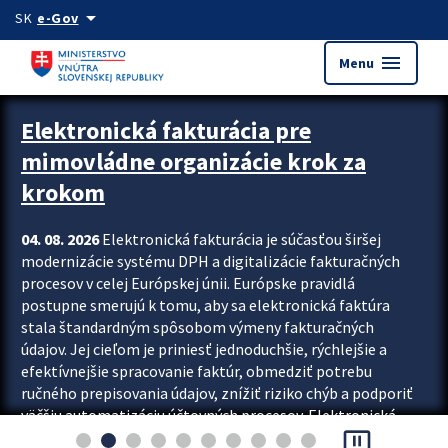
Preskocit na hlavný obsah
arrow_drop_down
SK
e-Gov
menu
Menu
Zastavit automatický posun upútavok
Elektronická fakturácia pre
mimovládne organizácie krok za
krokom
04. 08. 2026
Elektronická fakturácia je súčasťou širšej
modernizácie systému DPH a digitalizácie fakturačných
procesov v celej Európskej únii. Európske pravidlá
postupne smerujú k tomu, aby sa elektronická faktúra
stala štandardným spôsobom výmeny fakturačných
údajov. Jej cieľom je priniesť jednoduchšie, rýchlejšie a
efektívnejšie spracovanie faktúr, obmedziť potrebu
ručného prepisovania údajov, znížiť riziko chýb a podporiť
väčšiu automatizáciu účtovných procesov. Elektronická
pause_presentation
fakturácia preto nepredstavuje...