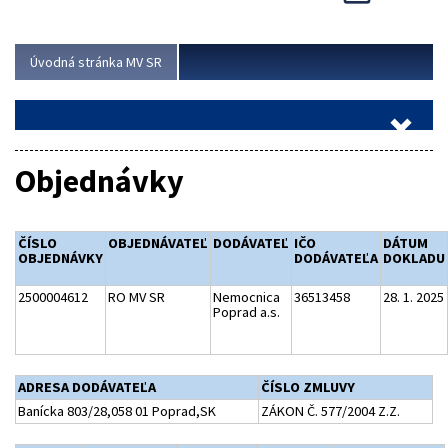
Viac
Úvodná stránka MV SR
Objednávky
ČÍSLO
OBJEDNÁVATEĽ
DODÁVATEĽ
IČO
DÁTUM
OBJEDNÁVKY
DODÁVATEĽA
DOKLADU
2500004612
RO MV SR
Nemocnica
36513458
28. 1. 2025
Poprad a.s.
ADRESA DODÁVATEĽA
ČÍSLO ZMLUVY
Banícka 803/28,058 01 Poprad,SK
ZÁKON Č. 577/2004 Z.Z.