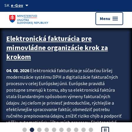
Preskocit na hlavný obsah
arrow_drop_down
SK
e-Gov
menu
Menu
Zastavit automatický posun upútavok
Elektronická fakturácia pre
mimovládne organizácie krok za
krokom
04. 08. 2026
Elektronická fakturácia je súčasťou širšej
modernizácie systému DPH a digitalizácie fakturačných
procesov v celej Európskej únii. Európske pravidlá
postupne smerujú k tomu, aby sa elektronická faktúra
stala štandardným spôsobom výmeny fakturačných
údajov. Jej cieľom je priniesť jednoduchšie, rýchlejšie a
efektívnejšie spracovanie faktúr, obmedziť potrebu
ručného prepisovania údajov, znížiť riziko chýb a podporiť
väčšiu automatizáciu účtovných procesov. Elektronická
pause_presentation
fakturácia preto nepredstavuje...