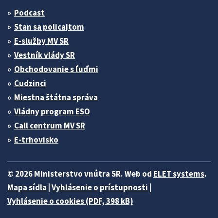
Podcast
Stan sa policajtom
E-služby MV SR
Vestník vlády SR
Obchodovanie s ľuďmi
Cudzinci
Miestna štátna správa
Vládny program ESO
Call centrum MV SR
E-trhovisko
© 2026 Ministerstvo vnútra SR. Web od
ELET systems
.
Mapa sídla
|
Vyhlásenie o prístupnosti
|
Vyhlásenie o cookies (PDF, 398 kB)