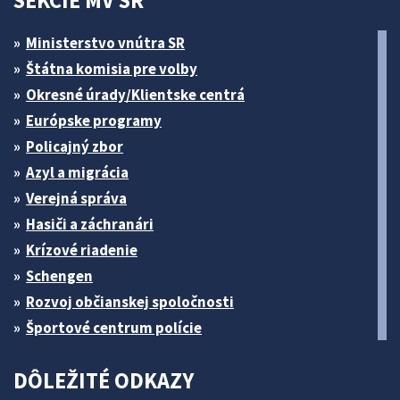
SEKCIE MV SR
Ministerstvo vnútra SR
Štátna komisia pre volby
Okresné úrady/Klientske centrá
Európske programy
Policajný zbor
Azyl a migrácia
Verejná správa
Hasiči a záchranári
Krízové riadenie
Schengen
Rozvoj občianskej spoločnosti
Športové centrum polície
DÔLEŽITÉ ODKAZY