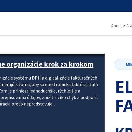
Dnes je 7.
ne organizácie krok za krokom
nizácie systému DPH a digitalizácie fakturačných
smerujú k tomu, aby sa elektronická faktúra stala
 je priniesť jednoduchšie, rýchlejšie a
repisovania údajov, znížiť riziko chýb a podporiť
rácia preto nepredstavuje...