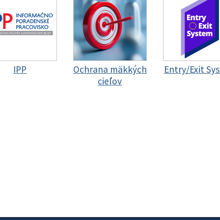
IPP
Ochrana mäkkých
Entry/Exit Sy
cieľov