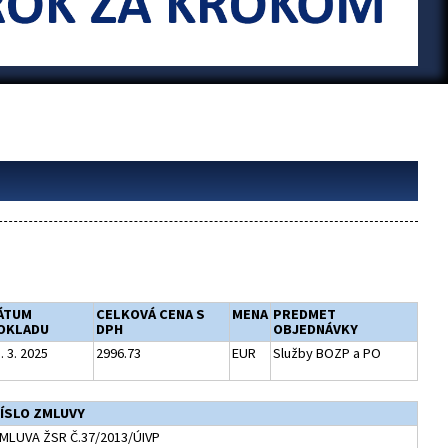
ÁTUM
CELKOVÁ CENA S
MENA
PREDMET
OKLADU
DPH
OBJEDNÁVKY
. 3. 2025
2996.73
EUR
Služby BOZP a PO
ÍSLO ZMLUVY
MLUVA ŽSR Č.37/2013/ÚIVP