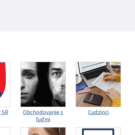
y SR
Obchodovanie s
Cudzinci
ľuďmi