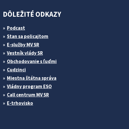
DÔLEŽITÉ ODKAZY
Podcast
Stan sa policajtom
E-služby MV SR
Vestník vlády SR
Obchodovanie s ľuďmi
Cudzinci
Miestna štátna správa
Vládny program ESO
Call centrum MV SR
E-trhovisko