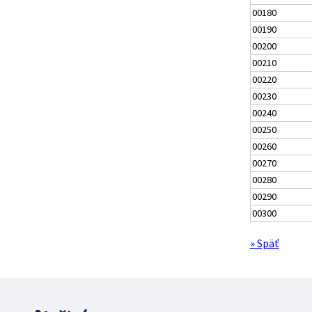
00180
00190
00200
00210
00220
00230
00240
00250
00260
00270
00280
00290
00300
» Späť