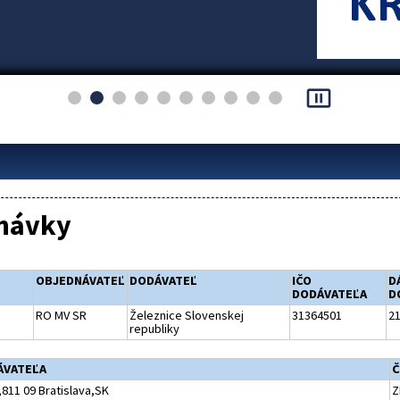
pause_presentation
návky
OBJEDNÁVATEĽ
DODÁVATEĽ
IČO
D
DODÁVATEĽA
D
RO MV SR
Železnice Slovenskej
31364501
21
republiky
ÁVATEĽA
Č
811 09 Bratislava,SK
Z