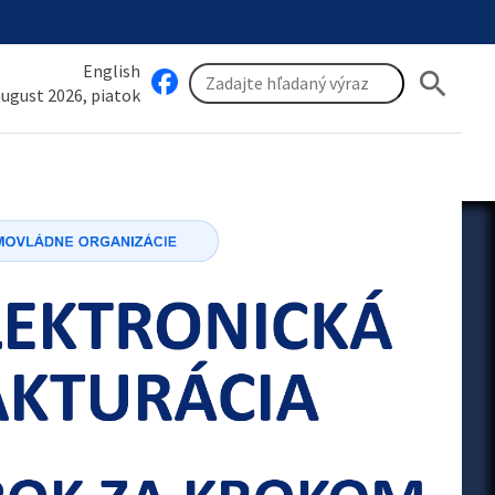
English
search
 august 2026, piatok