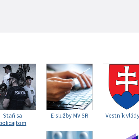
Staň sa
E-služby MV SR
Vestník vlád
policajtom