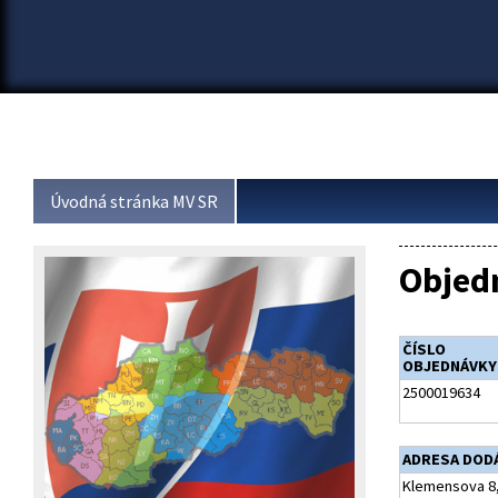
Úvodná stránka MV SR
Objed
ČÍSLO
OBJEDNÁVKY
2500019634
ADRESA DOD
Klemensova 8,