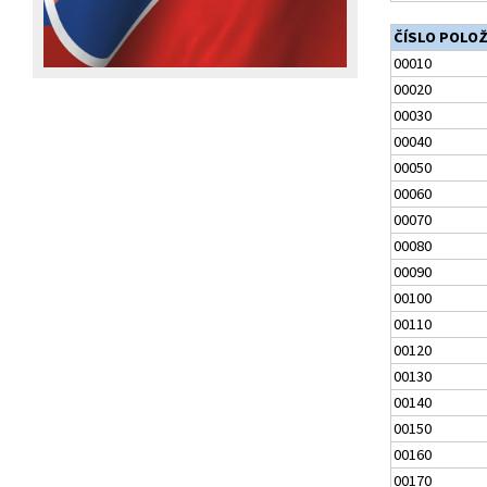
ČÍSLO POLO
00010
00020
00030
00040
00050
00060
00070
00080
00090
00100
00110
00120
00130
00140
00150
00160
00170