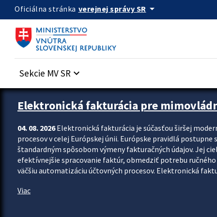
Preskocit na hlavný obsah
arrow_drop_down
verejnej správy SR
Oficiálna stránka
Sekcie MV SR
keyboard_arrow_down
Zastavit automatický posun upútavok
Elektronická fakturácia pre mimovlád
04. 08. 2026
Elektronická fakturácia je súčasťou širšej moder
procesov v celej Európskej únii. Európske pravidlá postupne 
štandardným spôsobom výmeny fakturačných údajov. Jej cieľom
efektívnejšie spracovanie faktúr, obmedziť potrebu ručného p
väčšiu automatizáciu účtovných procesov. Elektronická faktu
Viac