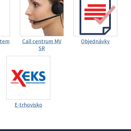
stem
Call centrum MV
Objednávky
SR
E-trhovisko