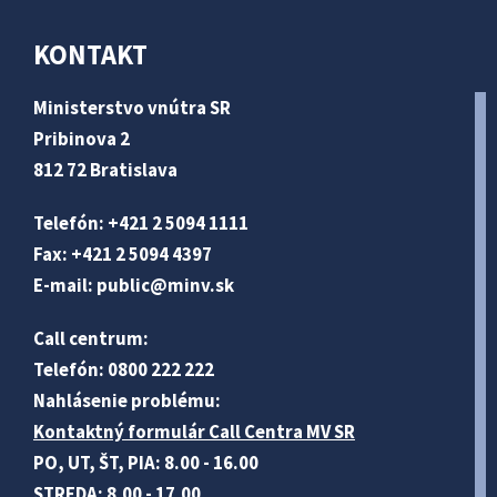
KONTAKT
Ministerstvo vnútra SR
Pribinova 2
812 72 Bratislava
Telefón: +421 2 5094 1111
Fax: +421 2 5094 4397
E-mail:
public@minv
.sk
Call centrum:
Telefón: 0800 222 222
Nahlásenie problému:
Kontaktný formulár Call Centra MV SR
PO, UT, ŠT, PIA: 8.00 - 16.00
STREDA: 8.00 - 17.00