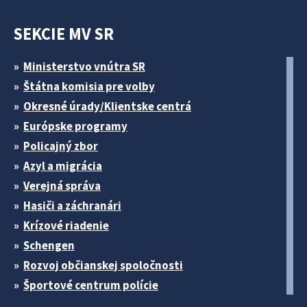
SEKCIE MV SR
Ministerstvo vnútra SR
Štátna komisia pre volby
Okresné úrady/Klientske centrá
Európske programy
Policajný zbor
Azyl a migrácia
Verejná správa
Hasiči a záchranári
Krízové riadenie
Schengen
Rozvoj občianskej spoločnosti
Športové centrum polície