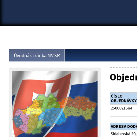
Úvodná stránka MV SR
Objed
ČÍSLO
OBJEDNÁVKY
2500021584
ADRESA DOD
Sklabinská 20,