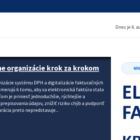
Dnes je 6. 
ne organizácie krok za krokom
nizácie systému DPH a digitalizácie fakturačných
smerujú k tomu, aby sa elektronická faktúra stala
 je priniesť jednoduchšie, rýchlejšie a
repisovania údajov, znížiť riziko chýb a podporiť
rácia preto nepredstavuje...