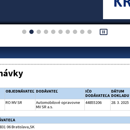
pause_presentation
návky
OBJEDNÁVATEĽ
DODÁVATEĽ
IČO
DÁTUM
DODÁVATEĽA
DOKLADU
RO MV SR
Automobilové opravovne
44855206
28. 3. 2025
MV SR a.s.
ÁVATEĽA
831 06 Bratislava,SK