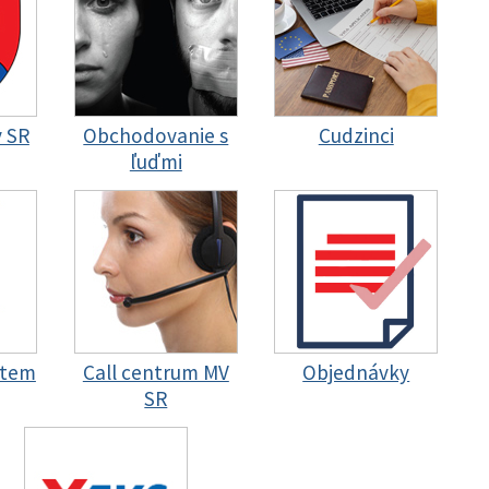
y SR
Obchodovanie s
Cudzinci
ľuďmi
stem
Call centrum MV
Objednávky
SR