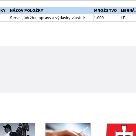
ŽKY
NÁZOV POLOŽKY
MNOŽSTVO
MERNÁ 
Servis, údržba, opravy a výdavky-vlastné
1.000
LE