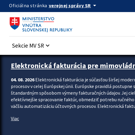
Preskocit na hlavný obsah
arrow_drop_down
verejnej správy SR
Oficiálna stránka
Sekcie MV SR
keyboard_arrow_down
Zastavit automatický posun upútavok
Elektronická fakturácia pre mimovlád
04. 08. 2026
Elektronická fakturácia je súčasťou širšej moder
procesov v celej Európskej únii. Európske pravidlá postupne 
štandardným spôsobom výmeny fakturačných údajov. Jej cieľom
efektívnejšie spracovanie faktúr, obmedziť potrebu ručného p
väčšiu automatizáciu účtovných procesov. Elektronická faktu
Viac