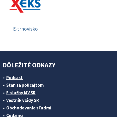
E-trhovisko
DÔLEŽITÉ ODKAZY
Podcast
Stan sa policajtom
E-služby MV SR
Vestník vlády SR
Obchodovanie s ľuďmi
Cudzinci