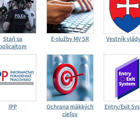
Staň sa
E-služby MV SR
Vestník vlád
policajtom
IPP
Ochrana mäkkých
Entry/Exit Sy
cieľov