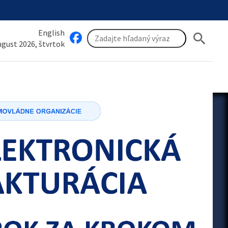
English
search
august 2026, štvrtok