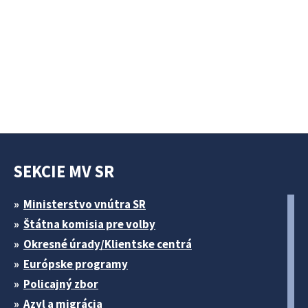
SEKCIE MV SR
Ministerstvo vnútra SR
Štátna komisia pre volby
Okresné úrady/Klientske centrá
Európske programy
Policajný zbor
Azyl a migrácia