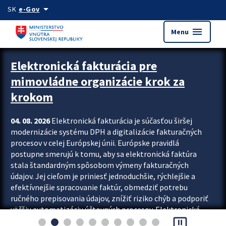
Preskocit na hlavný obsah
arrow_drop_down
SK
e-Gov
menu
Menu
Zastavit automatický posun upútavok
Elektronická fakturácia pre
mimovládne organizácie krok za
krokom
04. 08. 2026
Elektronická fakturácia je súčasťou širšej
modernizácie systému DPH a digitalizácie fakturačných
procesov v celej Európskej únii. Európske pravidlá
postupne smerujú k tomu, aby sa elektronická faktúra
stala štandardným spôsobom výmeny fakturačných
údajov. Jej cieľom je priniesť jednoduchšie, rýchlejšie a
efektívnejšie spracovanie faktúr, obmedziť potrebu
ručného prepisovania údajov, znížiť riziko chýb a podporiť
väčšiu automatizáciu účtovných procesov. Elektronická
pause_presentation
fakturácia preto nepredstavuje...