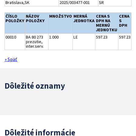
Bratislava,SK
2025/003477-001
SR
ČÍSLO
NÁZOV
MNOŽSTVO
MERNÁ
CENA S
CENA
POLOŽKY
POLOŽKY
JEDNOTKA
DPH NA
S
MERNÚ
DPH
JEDNOTKU
00010
BA 80 273
1.000
LE
597.23
597.23
prezutie,
inter.serv.
» Späť
Dôležité oznamy
Dôležité informácie