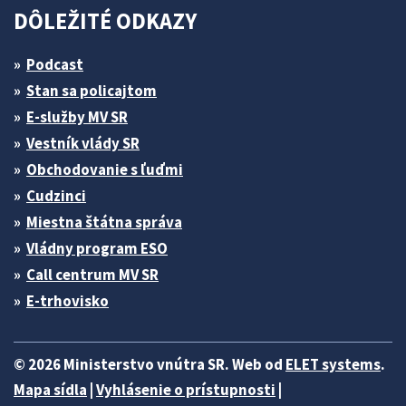
DÔLEŽITÉ ODKAZY
Podcast
Stan sa policajtom
E-služby MV SR
Vestník vlády SR
Obchodovanie s ľuďmi
Cudzinci
Miestna štátna správa
Vládny program ESO
Call centrum MV SR
E-trhovisko
© 2026 Ministerstvo vnútra SR. Web od
ELET systems
.
Mapa sídla
|
Vyhlásenie o prístupnosti
|