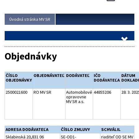
Viac
Úvodná stránka MV SR
Objednávky
ČÍSLO
OBJEDNÁVATEĽ
DODÁVATEĽ
IČO
DÁTUM
OBJEDNÁVKY
DODÁVATEĽA
DOKLAD
2500021600
RO MV SR
Automobilové
44855206
28. 3. 202
opravovne
MV SR a.s.
ADRESA DODÁVATEĽA
ČÍSLO ZMLUVY
SCHVÁLIL
Sklabinská 20,831 06
SE-OD1-
riaditeľ OD SE MV