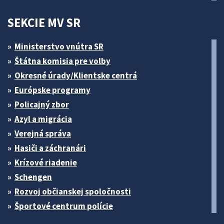
SEKCIE MV SR
Ministerstvo vnútra SR
Štátna komisia pre volby
Okresné úrady/Klientske centrá
Európske programy
Policajný zbor
Azyl a migrácia
Verejná správa
Hasiči a záchranári
Krízové riadenie
Schengen
Rozvoj občianskej spoločnosti
Športové centrum polície