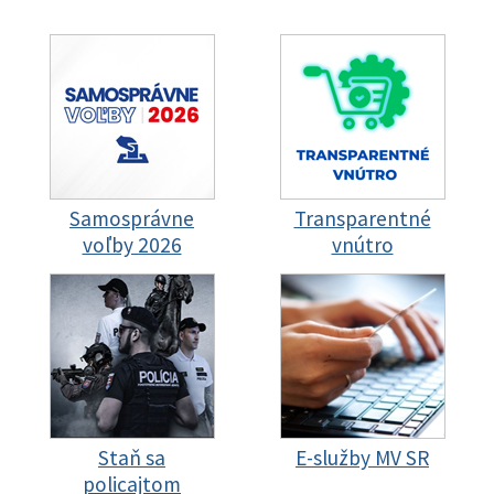
Samosprávne
Transparentné
voľby 2026
vnútro
Staň sa
E-služby MV SR
policajtom