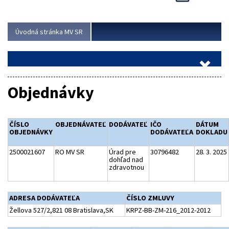
Viac
Úvodná stránka MV SR
Objednávky
ČÍSLO
OBJEDNÁVATEĽ
DODÁVATEĽ
IČO
DÁTUM
OBJEDNÁVKY
DODÁVATEĽA
DOKLADU
2500021607
RO MV SR
Úrad pre
30796482
28. 3. 2025
dohľad nad
zdravotnou
ADRESA DODÁVATEĽA
ČÍSLO ZMLUVY
Žellova 527/2,821 08 Bratislava,SK
KRPZ-BB-ZM-216_2012-2012