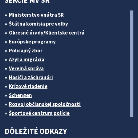
SEKCIE MV SR
Ministerstvo vnútra SR
Štátna komisia pre volby
Okresné úrady/Klientske centrá
Európske programy
Policajný zbor
Azyl a migrácia
Verejná správa
Hasiči a záchranári
Krízové riadenie
Schengen
Rozvoj občianskej spoločnosti
Športové centrum polície
DÔLEŽITÉ ODKAZY