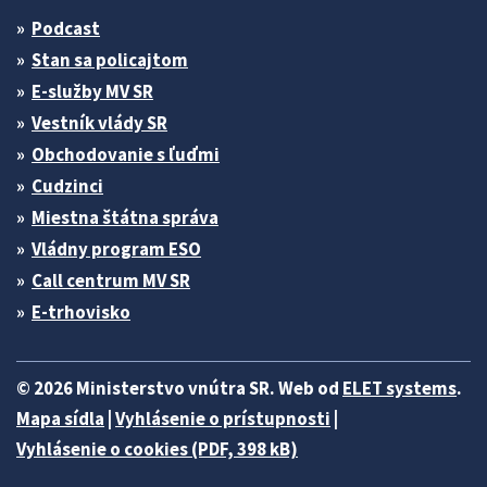
Podcast
Stan sa policajtom
E-služby MV SR
Vestník vlády SR
Obchodovanie s ľuďmi
Cudzinci
Miestna štátna správa
Vládny program ESO
Call centrum MV SR
E-trhovisko
© 2026 Ministerstvo vnútra SR. Web od
ELET systems
.
Mapa sídla
|
Vyhlásenie o prístupnosti
|
Vyhlásenie o cookies (PDF, 398 kB)