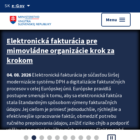
Preskocit na hlavný obsah
arrow_drop_down
SK
e-Gov
menu
Menu
Zastavit automatický posun upútavok
Elektronická fakturácia pre
mimovládne organizácie krok za
krokom
04. 08. 2026
Elektronická fakturácia je súčasťou širšej
modernizácie systému DPH a digitalizácie fakturačných
procesov v celej Európskej únii. Európske pravidlá
postupne smerujú k tomu, aby sa elektronická faktúra
stala štandardným spôsobom výmeny fakturačných
údajov. Jej cieľom je priniesť jednoduchšie, rýchlejšie a
efektívnejšie spracovanie faktúr, obmedziť potrebu
ručného prepisovania údajov, znížiť riziko chýb a podporiť
väčšiu automatizáciu účtovných procesov. Elektronická
pause_presentation
fakturácia preto nepredstavuje...