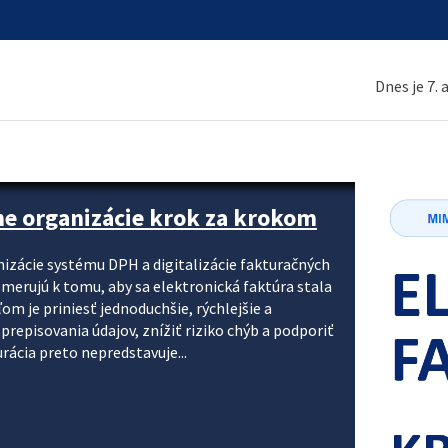
Dnes je 7.
ne organizácie krok za krokom
nizácie systému DPH a digitalizácie fakturačných
smerujú k tomu, aby sa elektronická faktúra stala
 je priniesť jednoduchšie, rýchlejšie a
repisovania údajov, znížiť riziko chýb a podporiť
rácia preto nepredstavuje...