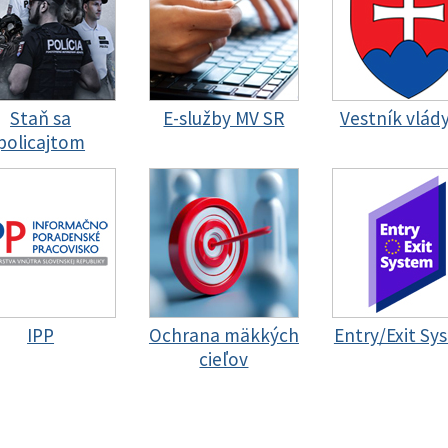
Staň sa
E-služby MV SR
Vestník vlád
policajtom
IPP
Ochrana mäkkých
Entry/Exit Sy
cieľov