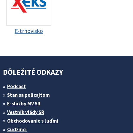
E-trhovisko
DÔLEŽITÉ ODKAZY
Podcast
Stan sa policajtom
E-služby MV SR
Vestník vlády SR
Obchodovanie s ľuďmi
Cudzinci