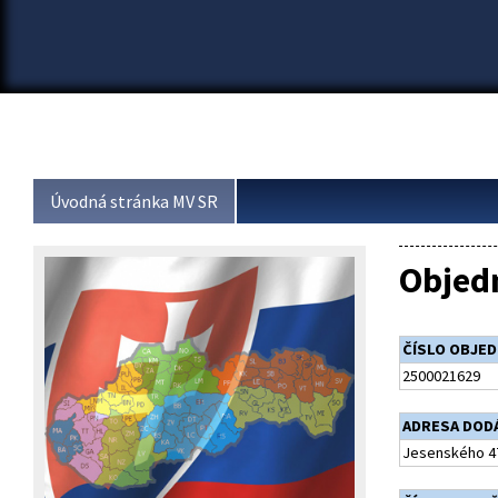
Úvodná stránka MV SR
Objed
ČÍSLO OBJE
2500021629
ADRESA DOD
Jesenského 47