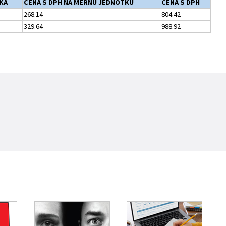
KA
CENA S DPH NA MERNÚ JEDNOTKU
CENA S DPH
268.14
804.42
329.64
988.92