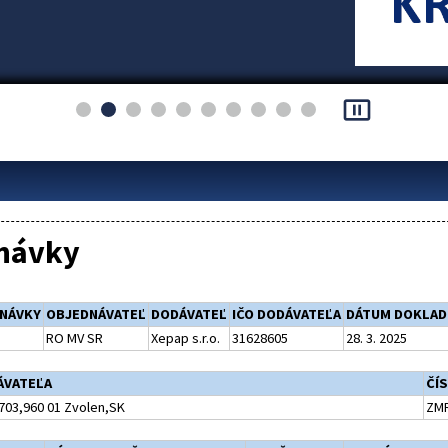
pause_presentation
návky
DNÁVKY
OBJEDNÁVATEĽ
DODÁVATEĽ
IČO DODÁVATEĽA
DÁTUM DOKLAD
RO MV SR
Xepap s.r.o.
31628605
28. 3. 2025
ÁVATEĽA
ČÍ
03,960 01 Zvolen,SK
ZMR