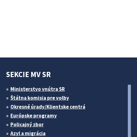
SEKCIE MV SR
Ministerstvo vnútra SR
Štátna komisia pre volby
Okresné úrady/Klientske centrá
Európske programy
Policajný zbor
Azyl a migrácia