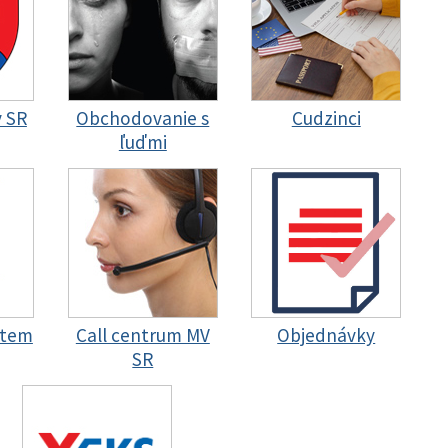
y SR
Obchodovanie s
Cudzinci
ľuďmi
stem
Call centrum MV
Objednávky
SR