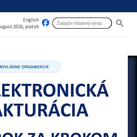
English
search
 august 2026, piatok