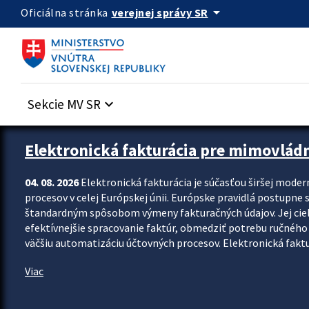
Preskocit na hlavný obsah
arrow_drop_down
verejnej správy SR
Oficiálna stránka
Sekcie MV SR
keyboard_arrow_down
Zastavit automatický posun upútavok
Elektronická fakturácia pre mimovlád
04. 08. 2026
Elektronická fakturácia je súčasťou širšej moder
procesov v celej Európskej únii. Európske pravidlá postupne 
štandardným spôsobom výmeny fakturačných údajov. Jej cieľom
efektívnejšie spracovanie faktúr, obmedziť potrebu ručného p
väčšiu automatizáciu účtovných procesov. Elektronická faktu
Viac