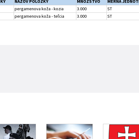
ŽKY
NÁZOV POLOŽKY
MNOŽSTVO
MERNÁ JEDNOT
pergamenova koža - kozia
3.000
ST
pergamenova koža - teľcia
3.000
ST