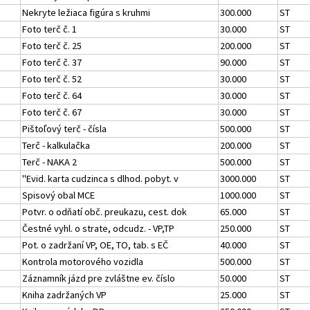
Nekryte ležiaca figúra s kruhmi
300.000
ST
Foto terč č. 1
30.000
ST
Foto terč č. 25
200.000
ST
Foto terč č. 37
90.000
ST
Foto terč č. 52
30.000
ST
Foto terč č. 64
30.000
ST
Foto terč č. 67
30.000
ST
Pištoľový terč - čísla
500.000
ST
Terč - kalkulačka
200.000
ST
Terč - NAKA 2
500.000
ST
"Evid. karta cudzinca s dlhod. pobyt. v
3000.000
ST
Spisový obal MCE
1000.000
ST
Potvr. o odňatí obč. preukazu, cest. dok
65.000
ST
Čestné vyhl. o strate, odcudz. - VP,TP
250.000
ST
Pot. o zadržaní VP, OE, TO, tab. s EČ
40.000
ST
Kontrola motorového vozidla
500.000
ST
Záznamník jázd pre zvláštne ev. číslo
50.000
ST
Kniha zadržaných VP
25.000
ST