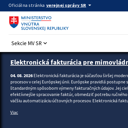
Preskocit na hlavný obsah
arrow_drop_down
verejnej správy SR
Oficiálna stránka
Sekcie MV SR
keyboard_arrow_down
Zastavit automatický posun upútavok
Elektronická fakturácia pre mimovlád
04. 08. 2026
Elektronická fakturácia je súčasťou širšej moder
procesov v celej Európskej únii. Európske pravidlá postupne 
štandardným spôsobom výmeny fakturačných údajov. Jej cieľom
efektívnejšie spracovanie faktúr, obmedziť potrebu ručného p
väčšiu automatizáciu účtovných procesov. Elektronická faktu
Viac