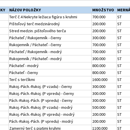
ŽKY
NÁZOV POLOŽKY
MNOŽSTVO
MERNÁ
Terč č.4 Nekryte ležiaca figúra s kruhmi
700.000
ST
Pištoľový terč medzinárodný
200.000
ST
Stred medzin. pištoľového terča
200.000
ST
Páchateľ / Rukojemník - čierny
300.000
ST
Rukojemník / Páchateľ - čierny
700.000
ST
Páchateľ / Rukojemník - modrý
700.000
ST
Rukojemník / Páchateľ - modrý
300.000
ST
Páchateľ - modrý
800.000
ST
Páchateľ - čierny
800.000
ST
Terč s terčíkmi
1600.000
ST
Rukoj.-Pách.-Rukoj. (P vzadu) - čierny
300.000
ST
Rukoj.-Pách.-Rukoj. (P vpredu) - čierny
300.000
ST
Pách.-Rukoj.-Pách. (P vpredu) - čierny
300.000
ST
Rukoj.-Pách.-Rukoj. (P vzadu) - modrý
500.000
ST
Rukoj.-Pách.-Rukoj. (P vpredu) - modrý
200.000
ST
Pách.-Rukoj.-Pách. (P vpredu) - modrý
200.000
ST
Zamerný terč s piatimi kruhmi
1100.000
ST