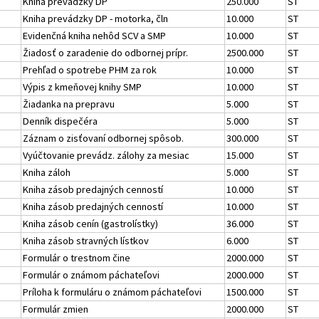
Kniha prevádzky DP
250.000
ST
Kniha prevádzky DP - motorka, čln
10.000
ST
Evidenčná kniha nehôd SCV a SMP
10.000
ST
Žiadosť o zaradenie do odbornej prípr.
2500.000
ST
Prehľad o spotrebe PHM za rok
10.000
ST
Výpis z kmeňovej knihy SMP
10.000
ST
Žiadanka na prepravu
5.000
ST
Denník dispečéra
5.000
ST
Záznam o zisťovaní odbornej spôsob.
300.000
ST
Vyúčtovanie prevádz. zálohy za mesiac
15.000
ST
Kniha záloh
5.000
ST
Kniha zásob predajných cenností
10.000
ST
Kniha zásob predajných cenností
10.000
ST
Kniha zásob cenín (gastrolístky)
36.000
ST
Kniha zásob stravných lístkov
6.000
ST
Formulár o trestnom čine
2000.000
ST
Formulár o známom páchateľovi
2000.000
ST
Príloha k formuláru o známom páchateľovi
1500.000
ST
Formulár zmien
2000.000
ST