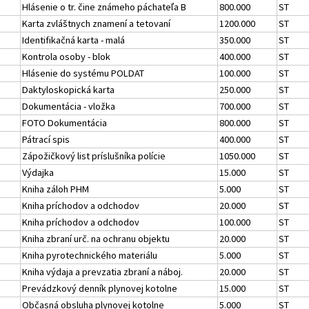
Hlásenie o tr. čine známeho páchateľa B
800.000
ST
Karta zvláštnych znamení a tetovaní
1200.000
ST
Identifikačná karta - malá
350.000
ST
Kontrola osoby - blok
400.000
ST
Hlásenie do systému POLDAT
100.000
ST
Daktyloskopická karta
250.000
ST
Dokumentácia - vložka
700.000
ST
FOTO Dokumentácia
800.000
ST
Pátrací spis
400.000
ST
Zápožičkový list príslušníka polície
1050.000
ST
Výdajka
15.000
ST
Kniha záloh PHM
5.000
ST
Kniha príchodov a odchodov
20.000
ST
Kniha príchodov a odchodov
100.000
ST
Kniha zbraní urč. na ochranu objektu
20.000
ST
Kniha pyrotechnického materiálu
5.000
ST
Kniha výdaja a prevzatia zbraní a náboj.
20.000
ST
Prevádzkový denník plynovej kotolne
15.000
ST
Občasná obsluha plynovej kotolne
5.000
ST