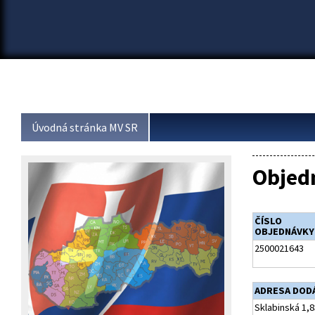
Úvodná stránka MV SR
Objed
ČÍSLO
OBJEDNÁVKY
2500021643
ADRESA DOD
Sklabinská 1,8