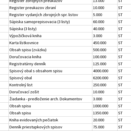
Register zbrojných preukazov
13.000
ST
Register preukazov zbraní
10.000
ST
Register vydaných zbrojných spr. listov
5.000
ST
Súpiska samoprepisovacia (3 listy)
60.000
ST
Súpiska (3 listy)
40.000
ST
Výpožičková kniha
3.000
ST
Karta lístkovnice
450.000
ST
Obsah spisu (zväzku)
500.000
ST
Doručovacia kniha
100.000
ST
Registratúrny denník
125.000
ST
Spisový obal s obsahom spisu
4000.000
ST
Spisový obal
6200.000
ST
Kontrolný list
250.000
ST
Doručovací zošit
10.000
ST
Žiadanka - predloženie arch. Dokumentov
3.000
ST
Obsah spisu
1000.000
ST
Obsah spisu
1350.000
ST
Kniha evidovaných pečiatok
20.000
ST
Denník priestupkových spisov
75.000
ST