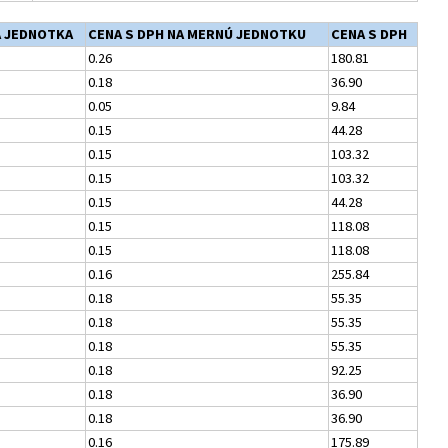
 JEDNOTKA
CENA S DPH NA MERNÚ JEDNOTKU
CENA S DPH
0.26
180.81
0.18
36.90
0.05
9.84
0.15
44.28
0.15
103.32
0.15
103.32
0.15
44.28
0.15
118.08
0.15
118.08
0.16
255.84
0.18
55.35
0.18
55.35
0.18
55.35
0.18
92.25
0.18
36.90
0.18
36.90
0.16
175.89