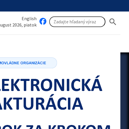
English
search
 august 2026, piatok