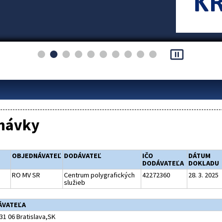
pause_presentation
návky
OBJEDNÁVATEĽ
DODÁVATEĽ
IČO
DÁTUM
DODÁVATEĽA
DOKLADU
RO MV SR
Centrum polygrafických
42272360
28. 3. 2025
služieb
ÁVATEĽA
31 06 Bratislava,SK