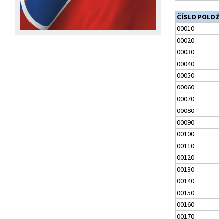
ČÍSLO POLO
00010
00020
00030
00040
00050
00060
00070
00080
00090
00100
00110
00120
00130
00140
00150
00160
00170