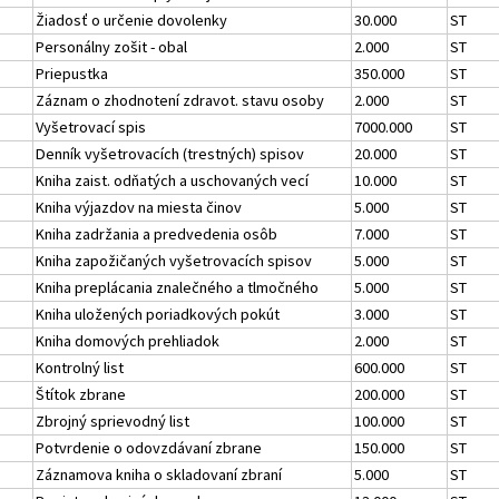
Žiadosť o určenie dovolenky
30.000
ST
Personálny zošit - obal
2.000
ST
Priepustka
350.000
ST
Záznam o zhodnotení zdravot. stavu osoby
2.000
ST
Vyšetrovací spis
7000.000
ST
Denník vyšetrovacích (trestných) spisov
20.000
ST
Kniha zaist. odňatých a uschovaných vecí
10.000
ST
Kniha výjazdov na miesta činov
5.000
ST
Kniha zadržania a predvedenia osôb
7.000
ST
Kniha zapožičaných vyšetrovacích spisov
5.000
ST
Kniha preplácania znalečného a tlmočného
5.000
ST
Kniha uložených poriadkových pokút
3.000
ST
Kniha domových prehliadok
2.000
ST
Kontrolný list
600.000
ST
Štítok zbrane
200.000
ST
Zbrojný sprievodný list
100.000
ST
Potvrdenie o odovzdávaní zbrane
150.000
ST
Záznamova kniha o skladovaní zbraní
5.000
ST