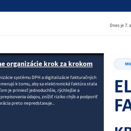
Dnes je 7.
ne organizácie krok za krokom
nizácie systému DPH a digitalizácie fakturačných
smerujú k tomu, aby sa elektronická faktúra stala
 je priniesť jednoduchšie, rýchlejšie a
repisovania údajov, znížiť riziko chýb a podporiť
rácia preto nepredstavuje...