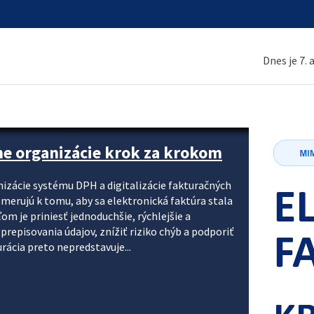
Dnes je 7.
ne organizácie krok za krokom
nizácie systému DPH a digitalizácie fakturačných
smerujú k tomu, aby sa elektronická faktúra stala
 je priniesť jednoduchšie, rýchlejšie a
repisovania údajov, znížiť riziko chýb a podporiť
rácia preto nepredstavuje...