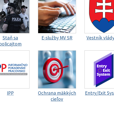
Staň sa
E-služby MV SR
Vestník vlád
policajtom
IPP
Ochrana mäkkých
Entry/Exit Sy
cieľov