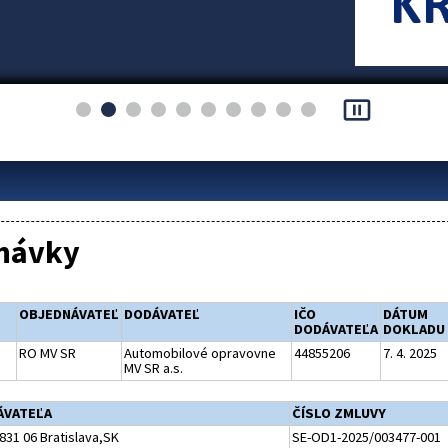
pause_presentation
návky
OBJEDNÁVATEĽ
DODÁVATEĽ
IČO
DÁTUM
DODÁVATEĽA
DOKLADU
RO MV SR
Automobilové opravovne
44855206
7. 4. 2025
MV SR a.s.
ÁVATEĽA
ČÍSLO ZMLUVY
831 06 Bratislava,SK
SE-OD1-2025/003477-001