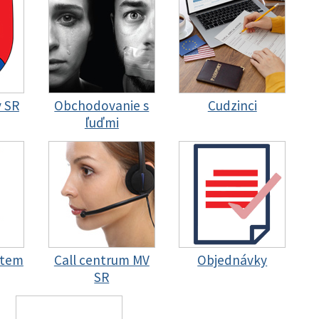
y SR
Obchodovanie s
Cudzinci
ľuďmi
stem
Call centrum MV
Objednávky
SR