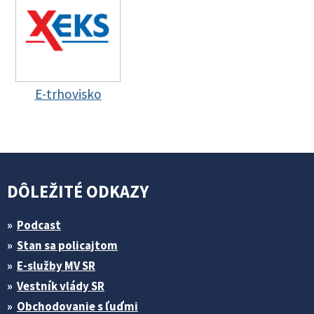
E-trhovisko
DÔLEŽITÉ ODKAZY
Podcast
Stan sa policajtom
E-služby MV SR
Vestník vlády SR
Obchodovanie s ľuďmi