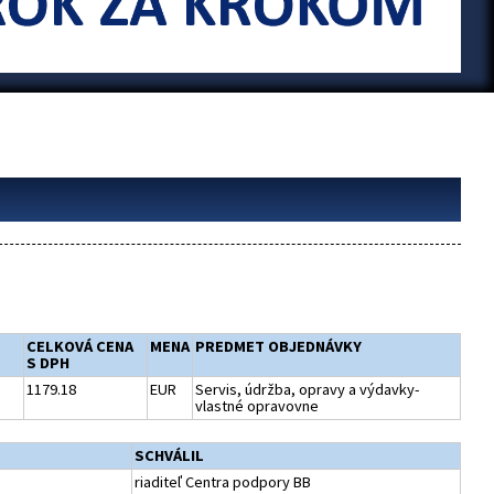
CELKOVÁ CENA
MENA
PREDMET OBJEDNÁVKY
S DPH
1179.18
EUR
Servis, údržba, opravy a výdavky-
vlastné opravovne
SCHVÁLIL
riaditeľ Centra podpory BB