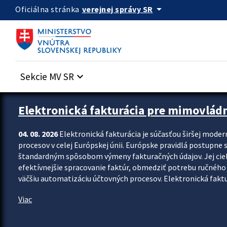
Preskocit na hlavný obsah
arrow_drop_down
verejnej správy SR
Oficiálna stránka
Sekcie MV SR
keyboard_arrow_down
Zastavit automatický posun upútavok
Elektronická fakturácia pre mimovlád
04. 08. 2026
Elektronická fakturácia je súčasťou širšej moder
procesov v celej Európskej únii. Európske pravidlá postupne 
štandardným spôsobom výmeny fakturačných údajov. Jej cieľom
efektívnejšie spracovanie faktúr, obmedziť potrebu ručného p
väčšiu automatizáciu účtovných procesov. Elektronická faktu
Viac