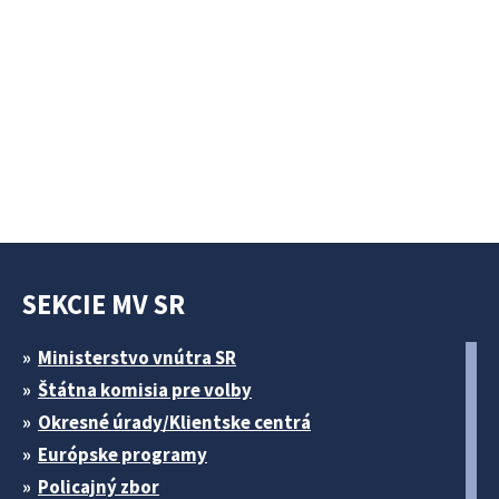
SEKCIE MV SR
Ministerstvo vnútra SR
Štátna komisia pre volby
Okresné úrady/Klientske centrá
Európske programy
Policajný zbor