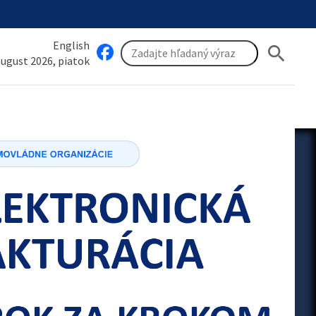
English
search
 august 2026, piatok