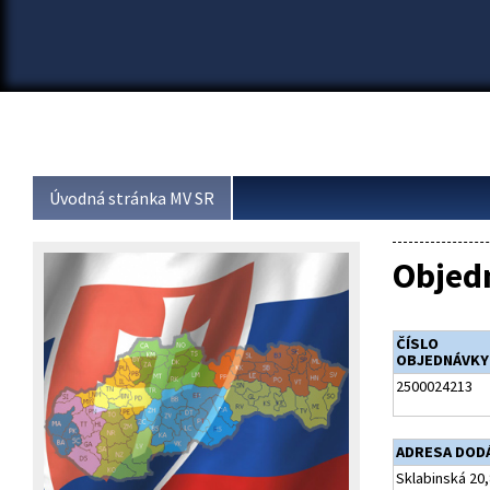
Úvodná stránka MV SR
Objed
ČÍSLO
OBJEDNÁVKY
2500024213
ADRESA DOD
Sklabinská 20,