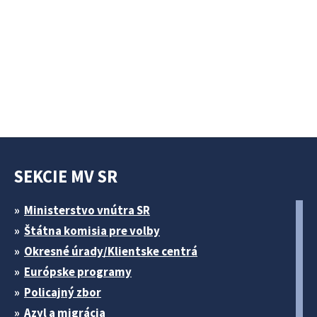
SEKCIE MV SR
Ministerstvo vnútra SR
Štátna komisia pre volby
Okresné úrady/Klientske centrá
Európske programy
Policajný zbor
Azyl a migrácia