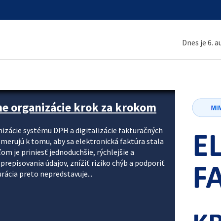
Dnes je 6. 
ne organizácie krok za krokom
nizácie systému DPH a digitalizácie fakturačných
smerujú k tomu, aby sa elektronická faktúra stala
 je priniesť jednoduchšie, rýchlejšie a
repisovania údajov, znížiť riziko chýb a podporiť
rácia preto nepredstavuje...