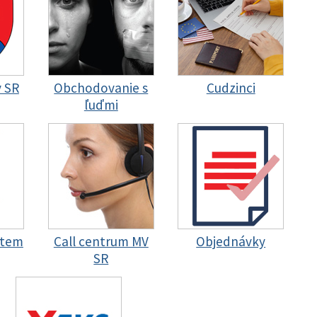
y SR
Obchodovanie s
Cudzinci
ľuďmi
stem
Call centrum MV
Objednávky
SR