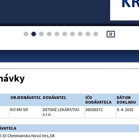
pause_presentation
návky
OBJEDNÁVATEĽ
DODÁVATEĽ
IČO
DÁTUM
DODÁVATEĽA
DOKLADU
RO MV SR
DETSKÉ LEKÁRSTVO
36500372
9. 4. 2025
s.r.o.
ÁVATEĽA
82 33 Chminianska Nová Ves,SK