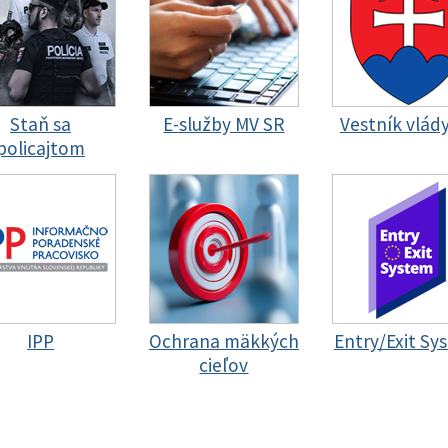
Staň sa
E-služby MV SR
Vestník vlád
policajtom
IPP
Ochrana mäkkých
Entry/Exit Sy
cieľov