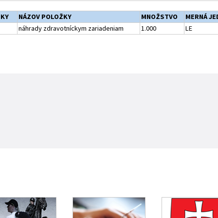
ŽKY
NÁZOV POLOŽKY
MNOŽSTVO
MERNÁ JE
náhrady zdravotníckym zariadeniam
1.000
LE