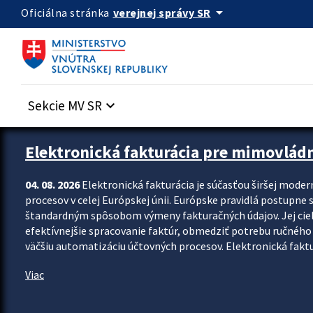
Preskocit na hlavný obsah
arrow_drop_down
verejnej správy SR
Oficiálna stránka
Sekcie MV SR
keyboard_arrow_down
Zastavit automatický posun upútavok
Elektronická fakturácia pre mimovlád
04. 08. 2026
Elektronická fakturácia je súčasťou širšej moder
procesov v celej Európskej únii. Európske pravidlá postupne 
štandardným spôsobom výmeny fakturačných údajov. Jej cieľom
efektívnejšie spracovanie faktúr, obmedziť potrebu ručného p
väčšiu automatizáciu účtovných procesov. Elektronická faktu
Viac