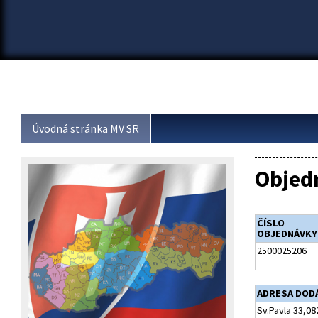
Úvodná stránka MV SR
Objed
ČÍSLO
OBJEDNÁVKY
2500025206
ADRESA DOD
Sv.Pavla 33,0