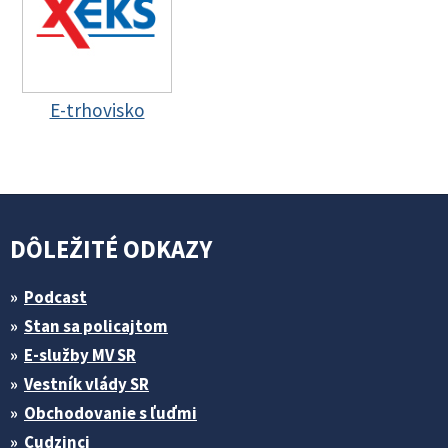
E-trhovisko
DÔLEŽITÉ ODKAZY
Podcast
Stan sa policajtom
E-služby MV SR
Vestník vlády SR
Obchodovanie s ľuďmi
Cudzinci