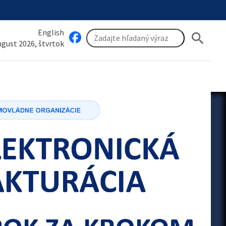
English
search
august 2026, štvrtok