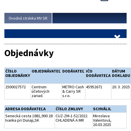
Viac
Úvodná stránka MV SR
Objednávky
ČÍSLO
OBJEDNÁVATEĽ
DODÁVATEĽ
IČO
DÁTUM
OBJEDNÁVKY
DODÁVATEĽA
DOKLADU
2500027572
Centrum
METRO Cash
45952671
20. 3. 2025
účelových
& Carry SR
zariad.
s.r.o.
ADRESA DODÁVATEĽA
ČÍSLO ZMLUVY
SCHVÁLIL
Senecká cesta 1881,900 28
CUZ-ZM-1-52/2022
Miroslava
Ivanka pri Dunaji,SK
CHLADENÁ A MR
Valentová,
20.03.2025