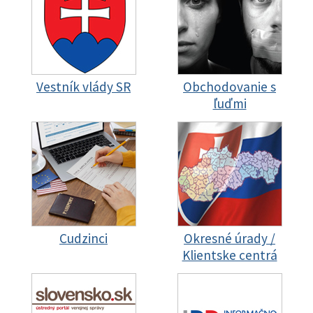
Vestník vlády SR
Obchodovanie s
ľuďmi
Cudzinci
Okresné úrady /
Klientske centrá