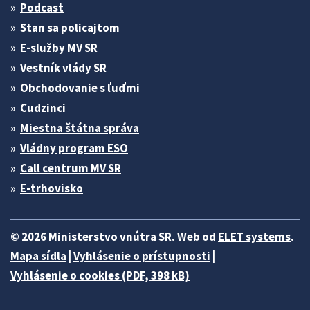
Podcast
Stan sa policajtom
E-služby MV SR
Vestník vlády SR
Obchodovanie s ľuďmi
Cudzinci
Miestna štátna správa
Vládny program ESO
Call centrum MV SR
E-trhovisko
© 2026 Ministerstvo vnútra SR. Web od
ELET systems
.
Mapa sídla
|
Vyhlásenie o prístupnosti
|
Vyhlásenie o cookies (PDF, 398 kB)