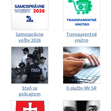
Samosprávne
Transparentné
voľby 2026
vnútro
Staň sa
E-služby MV SR
policajtom