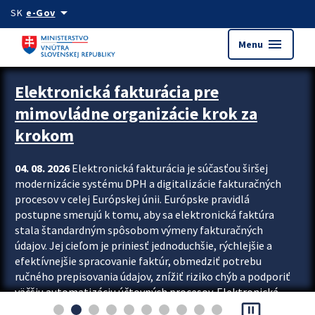
Preskocit na hlavný obsah
arrow_drop_down
SK
e-Gov
menu
Menu
Zastavit automatický posun upútavok
Elektronická fakturácia pre
mimovládne organizácie krok za
krokom
04. 08. 2026
Elektronická fakturácia je súčasťou širšej
modernizácie systému DPH a digitalizácie fakturačných
procesov v celej Európskej únii. Európske pravidlá
postupne smerujú k tomu, aby sa elektronická faktúra
stala štandardným spôsobom výmeny fakturačných
údajov. Jej cieľom je priniesť jednoduchšie, rýchlejšie a
efektívnejšie spracovanie faktúr, obmedziť potrebu
ručného prepisovania údajov, znížiť riziko chýb a podporiť
väčšiu automatizáciu účtovných procesov. Elektronická
pause_presentation
fakturácia preto nepredstavuje...