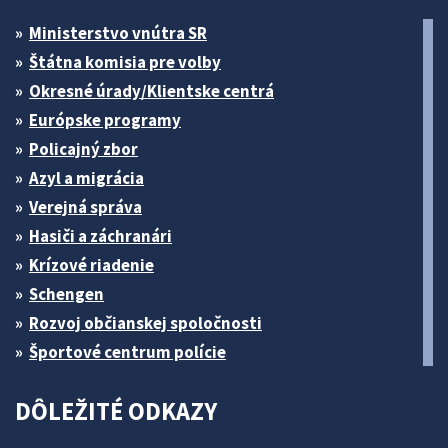
Ministerstvo vnútra SR
Štátna komisia pre volby
Okresné úrady/Klientske centrá
Európske programy
Policajný zbor
Azyl a migrácia
Verejná správa
Hasiči a záchranári
Krízové riadenie
Schengen
Rozvoj občianskej spoločnosti
Športové centrum polície
DÔLEŽITÉ ODKAZY