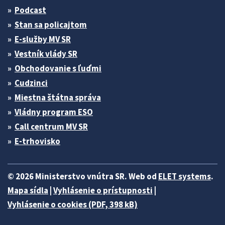
Podcast
Stan sa policajtom
E-služby MV SR
Vestník vlády SR
Obchodovanie s ľuďmi
Cudzinci
Miestna štátna správa
Vládny program ESO
Call centrum MV SR
E-trhovisko
© 2026 Ministerstvo vnútra SR. Web od
ELET systems
.
Mapa sídla
|
Vyhlásenie o prístupnosti
|
Vyhlásenie o cookies (PDF, 398 kB)