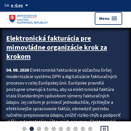
Preskocit na hlavný obsah
arrow_drop_down
SK
e-Gov
menu
Menu
Zastavit automatický posun upútavok
Elektronická fakturácia pre
mimovládne organizácie krok za
krokom
04. 08. 2026
Elektronická fakturácia je súčasťou širšej
modernizácie systému DPH a digitalizácie fakturačných
procesov v celej Európskej únii. Európske pravidlá
postupne smerujú k tomu, aby sa elektronická faktúra
stala štandardným spôsobom výmeny fakturačných
údajov. Jej cieľom je priniesť jednoduchšie, rýchlejšie a
efektívnejšie spracovanie faktúr, obmedziť potrebu
ručného prepisovania údajov, znížiť riziko chýb a podporiť
väčšiu automatizáciu účtovných procesov. Elektronická
pause_presentation
fakturácia preto nepredstavuje...