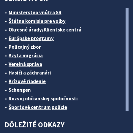
Ministerstvo vnútra SR
Štátna komisia pre volby
Okresné úrady/Klientske centrá
Európske programy
Policajný zbor
Azyl a migrácia
Verejná správa
Hasiči a záchranári
Krízové riadenie
Schengen
Rozvoj občianskej spoločnosti
Športové centrum polície
DÔLEŽITÉ ODKAZY