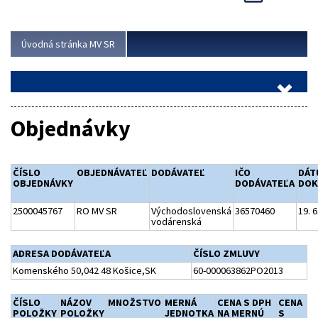
Viac
Úvodná stránka MV SR
Objednávky
ČÍSLO
OBJEDNÁVATEĽ
DODÁVATEĽ
IČO
DÁT
OBJEDNÁVKY
DODÁVATEĽA
DOK
2500045767
RO MV SR
Východoslovenská
36570460
19. 6
vodárenská
ADRESA DODÁVATEĽA
ČÍSLO ZMLUVY
Komenského 50,042 48 Košice,SK
60-000063862PO2013
ČÍSLO
NÁZOV
MNOŽSTVO
MERNÁ
CENA S DPH
CENA
POLOŽKY
POLOŽKY
JEDNOTKA
NA MERNÚ
S