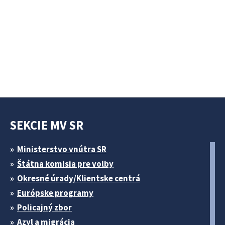
SEKCIE MV SR
Ministerstvo vnútra SR
Štátna komisia pre volby
Okresné úrady/Klientske centrá
Európske programy
Policajný zbor
Azyl a migrácia