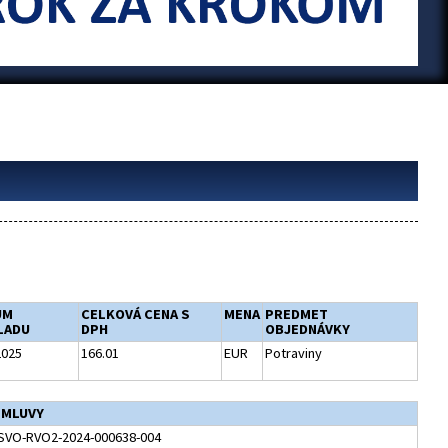
UM
CELKOVÁ CENA S
MENA
PREDMET
LADU
DPH
OBJEDNÁVKY
2025
166.01
EUR
Potraviny
ZMLUVY
VO-RVO2-2024-000638-004