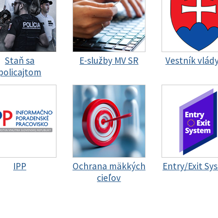
Staň sa
E-služby MV SR
Vestník vlád
policajtom
IPP
Ochrana mäkkých
Entry/Exit Sy
cieľov