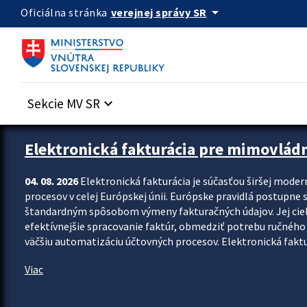
Preskocit na hlavný obsah
arrow_drop_down
verejnej správy SR
Oficiálna stránka
Sekcie MV SR
keyboard_arrow_down
Zastavit automatický posun upútavok
Elektronická fakturácia pre mimovlád
04. 08. 2026
Elektronická fakturácia je súčasťou širšej moder
procesov v celej Európskej únii. Európske pravidlá postupne 
štandardným spôsobom výmeny fakturačných údajov. Jej cieľom
efektívnejšie spracovanie faktúr, obmedziť potrebu ručného p
väčšiu automatizáciu účtovných procesov. Elektronická faktu
Viac