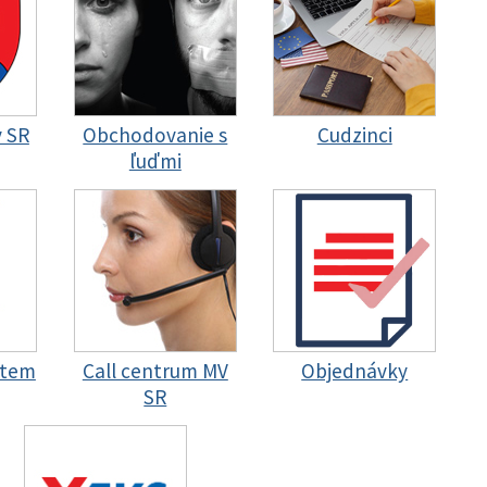
y SR
Obchodovanie s
Cudzinci
ľuďmi
stem
Call centrum MV
Objednávky
SR