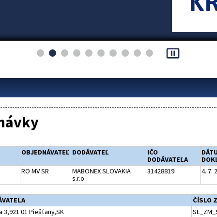
pause_presentation
návky
OBJEDNÁVATEĽ
DODÁVATEĽ
IČO
DÁT
DODÁVATEĽA
DOK
RO MV SR
MABONEX SLOVAKIA
31428819
4. 7. 
s.r.o.
ÁVATEĽA
ČÍSLO 
a 3,921 01 Piešťany,SK
SE_ZM_S