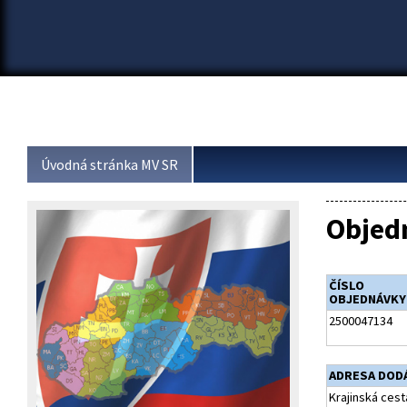
Úvodná stránka MV SR
Objed
ČÍSLO
OBJEDNÁVKY
2500047134
ADRESA DOD
Krajinská cest