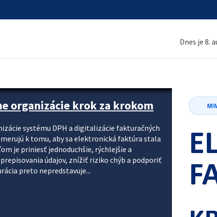
Dnes je 8. 
ne organizácie krok za krokom
nizácie systému DPH a digitalizácie fakturačných
smerujú k tomu, aby sa elektronická faktúra stala
 je priniesť jednoduchšie, rýchlejšie a
repisovania údajov, znížiť riziko chýb a podporiť
rácia preto nepredstavuje...