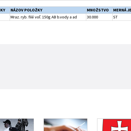
ŽKY
NÁZOV POLOŽKY
MNOŽSTVO
MERNÁ J
Mraz. ryb. filé voľ. 150g AB b.vody a ad
30.000
ST