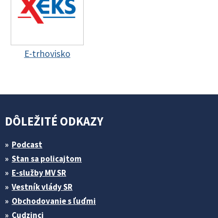
E-trhovisko
DÔLEŽITÉ ODKAZY
Podcast
Stan sa policajtom
E-služby MV SR
Vestník vlády SR
Obchodovanie s ľuďmi
Cudzinci