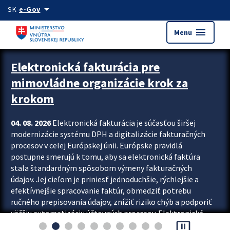
Preskocit na hlavný obsah
arrow_drop_down
SK
e-Gov
menu
Menu
Zastavit automatický posun upútavok
Elektronická fakturácia pre
mimovládne organizácie krok za
krokom
04. 08. 2026
Elektronická fakturácia je súčasťou širšej
modernizácie systému DPH a digitalizácie fakturačných
procesov v celej Európskej únii. Európske pravidlá
postupne smerujú k tomu, aby sa elektronická faktúra
stala štandardným spôsobom výmeny fakturačných
údajov. Jej cieľom je priniesť jednoduchšie, rýchlejšie a
efektívnejšie spracovanie faktúr, obmedziť potrebu
ručného prepisovania údajov, znížiť riziko chýb a podporiť
väčšiu automatizáciu účtovných procesov. Elektronická
pause_presentation
fakturácia preto nepredstavuje...