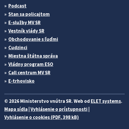
Podcast
Stan sa policajtom
E-služby MV SR
Vestník vlády SR
Obchodovanie s ľuďmi
Cudzinci
Miestna štátna správa
Vládny program ESO
Call centrum MV SR
E-trhovisko
© 2026 Ministerstvo vnútra SR. Web od
ELET systems
.
Mapa sídla
|
Vyhlásenie o prístupnosti
|
Vyhlásenie o cookies (PDF, 398 kB)