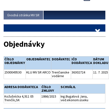
Viac
Úvodná stránka MV SR
Objednávky
ČÍSLO
OBJEDNÁVATEĽ
DODÁVATEĽ
IČO
DÁTUM
OBJEDNÁVKY
DODÁVATEĽA
DOKLADU
2500049530
KLU MV SR ARCO
Trenčianske
36302724
11. 7. 2025
vodárne
ADRESA DODÁVATEĽA
ČÍSLO
SCHVÁLIL
ZMLUVY
Kožušnícka 4,911 05
1866/2015
Ing.Bugalová Jana,
Trenčín,SK
ved.ekonom.úseku