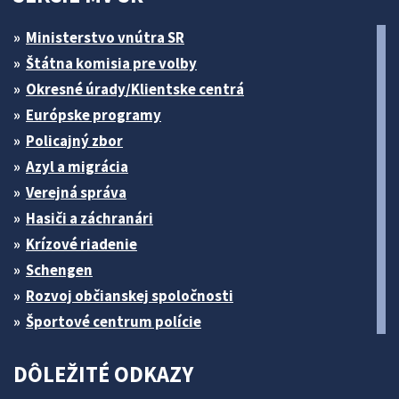
Ministerstvo vnútra SR
Štátna komisia pre volby
Okresné úrady/Klientske centrá
Európske programy
Policajný zbor
Azyl a migrácia
Verejná správa
Hasiči a záchranári
Krízové riadenie
Schengen
Rozvoj občianskej spoločnosti
Športové centrum polície
DÔLEŽITÉ ODKAZY