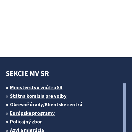
SEKCIE MV SR
Ministerstvo vnútra SR
Štátna komisia pre volby
Okresné úrady/Klientske centrá
Európske programy
Policajný zbor
Azyl a migrácia