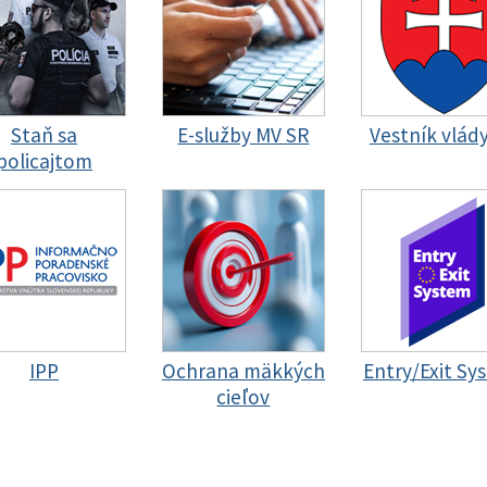
Staň sa
E-služby MV SR
Vestník vlád
policajtom
IPP
Ochrana mäkkých
Entry/Exit Sy
cieľov