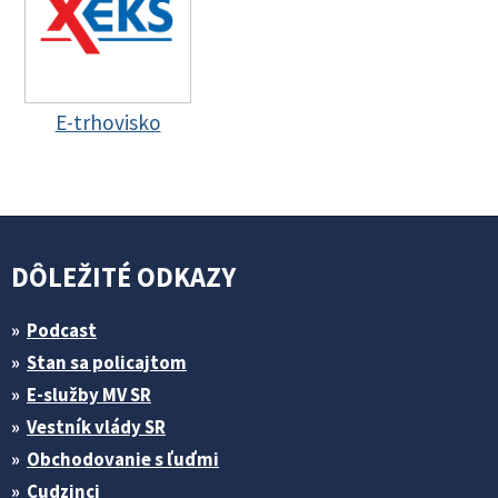
E-trhovisko
DÔLEŽITÉ ODKAZY
Podcast
Stan sa policajtom
E-služby MV SR
Vestník vlády SR
Obchodovanie s ľuďmi
Cudzinci