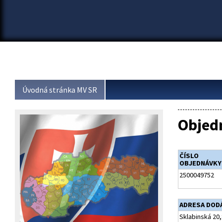
Úvodná stránka MV SR
Objed
ČÍSLO
OBJEDNÁVKY
2500049752
ADRESA DOD
Sklabinská 20,