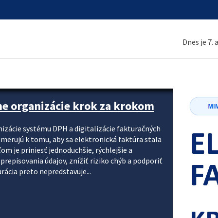
Dnes je 7.
ne organizácie krok za krokom
nizácie systému DPH a digitalizácie fakturačných
smerujú k tomu, aby sa elektronická faktúra stala
 je priniesť jednoduchšie, rýchlejšie a
repisovania údajov, znížiť riziko chýb a podporiť
rácia preto nepredstavuje...