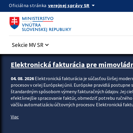
Preskocit na hlavný obsah
arrow_drop_down
verejnej správy SR
Oficiálna stránka
Sekcie MV SR
keyboard_arrow_down
Zastavit automatický posun upútavok
Elektronická fakturácia pre mimovlád
04. 08. 2026
Elektronická fakturácia je súčasťou širšej moder
procesov v celej Európskej únii. Európske pravidlá postupne 
štandardným spôsobom výmeny fakturačných údajov. Jej cieľom
efektívnejšie spracovanie faktúr, obmedziť potrebu ručného p
väčšiu automatizáciu účtovných procesov. Elektronická faktu
Viac