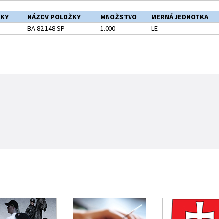
ŽKY
NÁZOV POLOŽKY
MNOŽSTVO
MERNÁ JEDNOTKA
BA 82 148 SP
1.000
LE