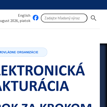
English
search
 august 2026, piatok