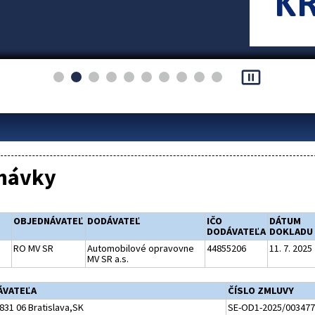
pause_presentation
návky
OBJEDNÁVATEĽ
DODÁVATEĽ
IČO
DÁTUM
DODÁVATEĽA
DOKLADU
RO MV SR
Automobilové opravovne
44855206
11. 7. 2025
MV SR a.s.
ÁVATEĽA
ČÍSLO ZMLUVY
831 06 Bratislava,SK
SE-OD1-2025/003477