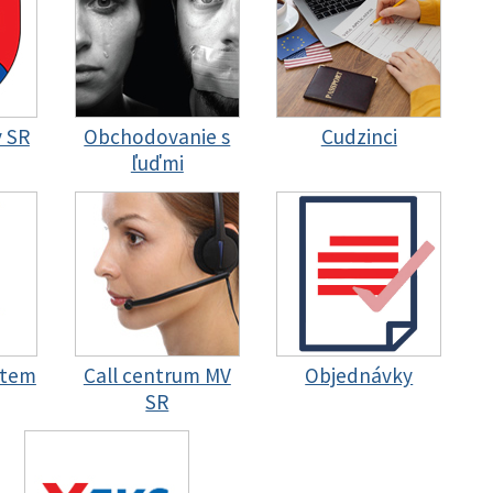
y SR
Obchodovanie s
Cudzinci
ľuďmi
stem
Call centrum MV
Objednávky
SR