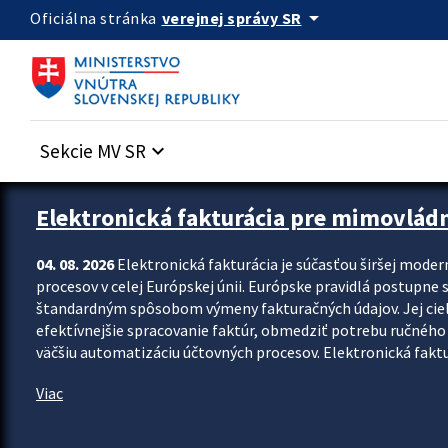
Preskocit na hlavný obsah
arrow_drop_down
verejnej správy SR
Oficiálna stránka
Sekcie MV SR
keyboard_arrow_down
Zastavit automatický posun upútavok
Elektronická fakturácia pre mimovlád
04. 08. 2026
Elektronická fakturácia je súčasťou širšej moder
procesov v celej Európskej únii. Európske pravidlá postupne 
štandardným spôsobom výmeny fakturačných údajov. Jej cieľom
efektívnejšie spracovanie faktúr, obmedziť potrebu ručného p
väčšiu automatizáciu účtovných procesov. Elektronická faktu
Viac