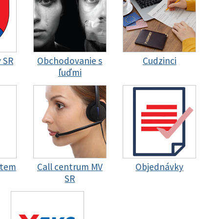
y SR
Obchodovanie s
Cudzinci
ľuďmi
stem
Call centrum MV
Objednávky
SR