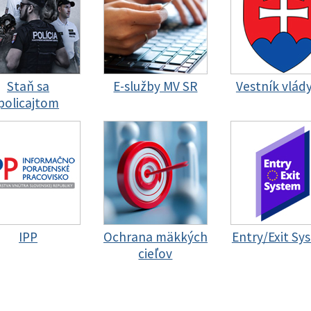
Staň sa
E-služby MV SR
Vestník vlád
policajtom
IPP
Ochrana mäkkých
Entry/Exit Sy
cieľov