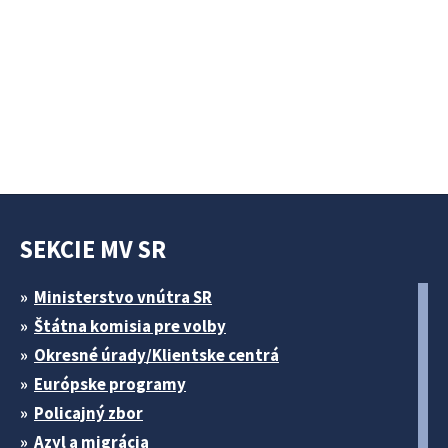
SEKCIE MV SR
Ministerstvo vnútra SR
Štátna komisia pre volby
Okresné úrady/Klientske centrá
Európske programy
Policajný zbor
Azyl a migrácia