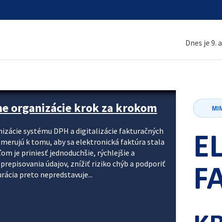
Dnes je 9. 
ne organizácie krok za krokom
nizácie systému DPH a digitalizácie fakturačných
smerujú k tomu, aby sa elektronická faktúra stala
 je priniesť jednoduchšie, rýchlejšie a
repisovania údajov, znížiť riziko chýb a podporiť
rácia preto nepredstavuje...