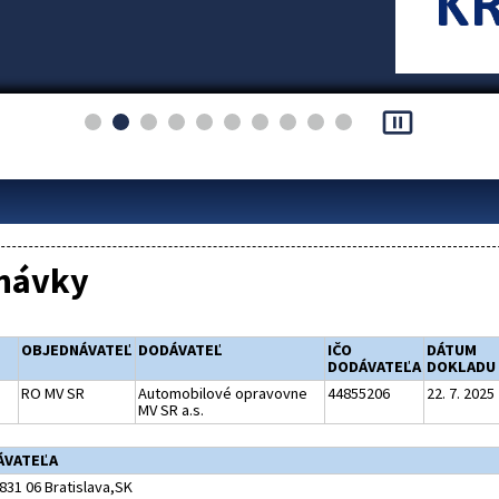
pause_presentation
návky
OBJEDNÁVATEĽ
DODÁVATEĽ
IČO
DÁTUM
DODÁVATEĽA
DOKLADU
RO MV SR
Automobilové opravovne
44855206
22. 7. 2025
MV SR a.s.
ÁVATEĽA
831 06 Bratislava,SK