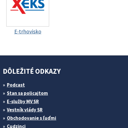
E-trhovisko
DÔLEŽITÉ ODKAZY
Podcast
Stan sa policajtom
E-služby MV SR
Vestník vlády SR
Obchodovanie s ľuďmi
Cudzinci