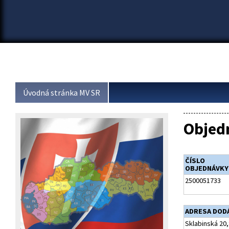
Úvodná stránka MV SR
Objed
ČÍSLO
OBJEDNÁVKY
2500051733
ADRESA DOD
Sklabinská 20,