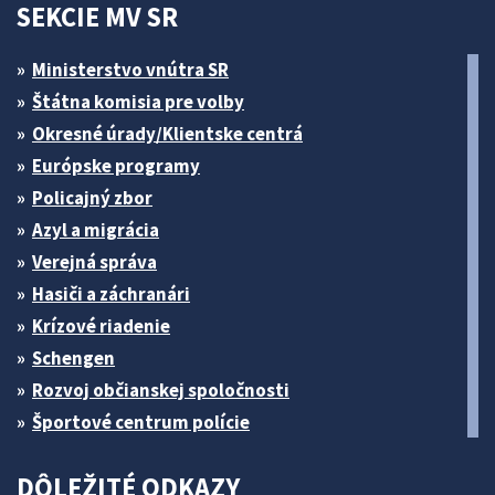
SEKCIE MV SR
Ministerstvo vnútra SR
Štátna komisia pre volby
Okresné úrady/Klientske centrá
Európske programy
Policajný zbor
Azyl a migrácia
Verejná správa
Hasiči a záchranári
Krízové riadenie
Schengen
Rozvoj občianskej spoločnosti
Športové centrum polície
DÔLEŽITÉ ODKAZY