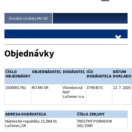
Viac
Úvodná stránka MV SR
Objednávky
ČÍSLO
OBJEDNÁVATEĽ
DODÁVATEĽ
IČO
DÁTUM
OBJEDNÁVKY
DODÁVATEĽA
DOKLADU
2500051762
RO MV SR
Všeobecná
37954571
22. 7. 2025
NsP
Lučenec n.o.
ADRESA DODÁVATEĽA
ČÍSLO ZMLUVY
Námestie republiky 15,984 01
TRESTNÝ PORIADOK
Lučenec,SK
301/2005