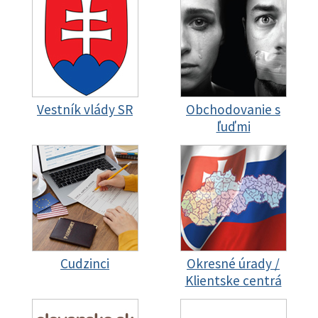
Vestník vlády SR
Obchodovanie s
ľuďmi
Cudzinci
Okresné úrady /
Klientske centrá