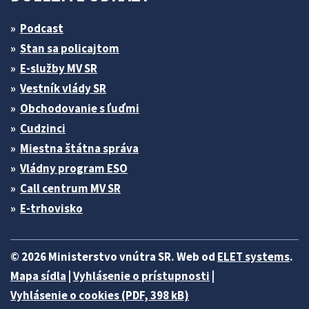
Podcast
Stan sa policajtom
E-služby MV SR
Vestník vlády SR
Obchodovanie s ľuďmi
Cudzinci
Miestna štátna správa
Vládny program ESO
Call centrum MV SR
E-trhovisko
© 2026 Ministerstvo vnútra SR. Web od
ELET systems
.
Mapa sídla
|
Vyhlásenie o prístupnosti
|
Vyhlásenie o cookies (PDF, 398 kB)