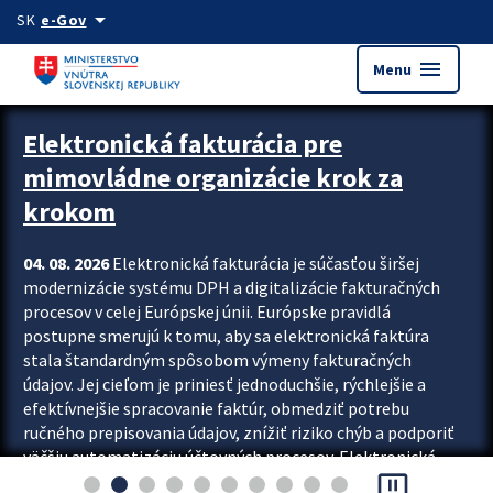
Preskocit na hlavný obsah
arrow_drop_down
SK
e-Gov
menu
Menu
Zastavit automatický posun upútavok
Elektronická fakturácia pre
mimovládne organizácie krok za
krokom
04. 08. 2026
Elektronická fakturácia je súčasťou širšej
modernizácie systému DPH a digitalizácie fakturačných
procesov v celej Európskej únii. Európske pravidlá
postupne smerujú k tomu, aby sa elektronická faktúra
stala štandardným spôsobom výmeny fakturačných
údajov. Jej cieľom je priniesť jednoduchšie, rýchlejšie a
efektívnejšie spracovanie faktúr, obmedziť potrebu
ručného prepisovania údajov, znížiť riziko chýb a podporiť
väčšiu automatizáciu účtovných procesov. Elektronická
pause_presentation
fakturácia preto nepredstavuje...