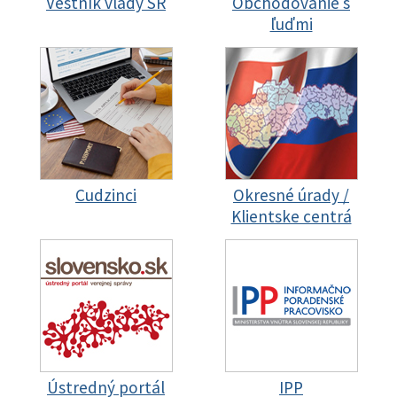
Vestník vlády SR
Obchodovanie s
ľuďmi
Cudzinci
Okresné úrady /
Klientske centrá
Ústredný portál
IPP