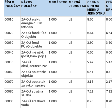
ČÍSLO
NÁZOV
MNOŽSTVO
MERNÁ
CENA S
CE
POLOŽKY
POLOŽKY
JEDNOTKA
DPH NA
S
MERNÚ
DP
JEDNOTKU
00010
ZA-OÚ elektr.
1.000
LE
8.60
8.60
energia č. 330
09/2025
00020
ZA-OÚ fond PÚ a
1.000
LE
6.64
6.64
O objektu
00030
ZA-OÚ fond
1.000
LE
3.90
3.90
PÚaO objektu
00040
ZA-OÚ iné nákl.
1.000
LE
0.60
0.60
(pošt,bank.pop.)
00050
ZA-OÚ
1.000
LE
5.47
5.47
obsl.,ser.tech.zar.
00060
ZA-OÚ poistenie
1.000
LE
0.51
0.51
objektu
00070
ZA-OÚ poplatok
1.000
LE
2.17
2.17
za výkon správy
00080
ZA-OÚ strážna
1.000
LE
7.22
7.22
služba
00090
ZA-OÚ zrážková
1.000
LE
0.20
0.20
voda