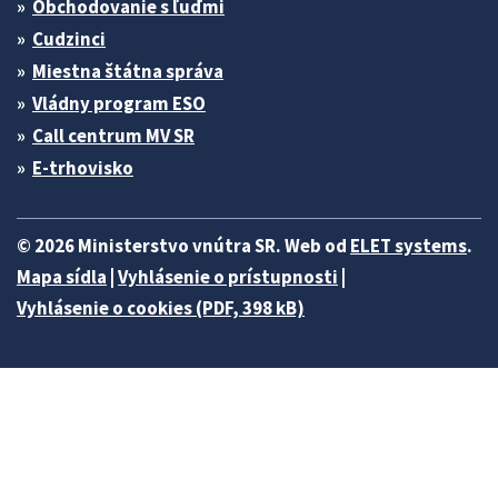
Obchodovanie s ľuďmi
Cudzinci
Miestna štátna správa
Vládny program ESO
Call centrum MV SR
E-trhovisko
© 2026 Ministerstvo vnútra SR. Web od
ELET systems
.
Mapa sídla
|
Vyhlásenie o prístupnosti
|
Vyhlásenie o cookies (PDF, 398 kB)