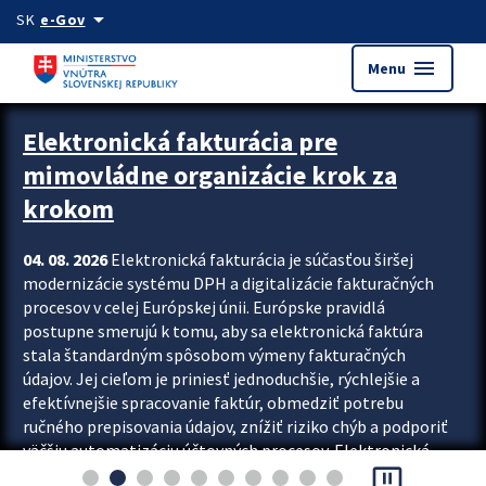
Preskocit na hlavný obsah
arrow_drop_down
SK
e-Gov
menu
Menu
Zastavit automatický posun upútavok
Elektronická fakturácia pre
mimovládne organizácie krok za
krokom
04. 08. 2026
Elektronická fakturácia je súčasťou širšej
modernizácie systému DPH a digitalizácie fakturačných
procesov v celej Európskej únii. Európske pravidlá
postupne smerujú k tomu, aby sa elektronická faktúra
stala štandardným spôsobom výmeny fakturačných
údajov. Jej cieľom je priniesť jednoduchšie, rýchlejšie a
efektívnejšie spracovanie faktúr, obmedziť potrebu
ručného prepisovania údajov, znížiť riziko chýb a podporiť
väčšiu automatizáciu účtovných procesov. Elektronická
pause_presentation
fakturácia preto nepredstavuje...