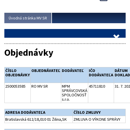
Viac
Úvodná stránka MV SR
Objednávky
ČÍSLO
OBJEDNÁVATEĽ
DODÁVATEĽ
IČO
DÁTUM
OBJEDNÁVKY
DODÁVATEĽA
DOKLA
2500053585
RO MV SR
MPM
45711810
31. 7. 20
SPRÁVCOVSKÁ
SPOLOČNOSŤ
s.r.o.
ADRESA DODÁVATEĽA
ČÍSLO ZMLUVY
Bratislavská 612/18,010 01 Žilina,SK
ZMLUVA O VÝKONE SPRÁVY