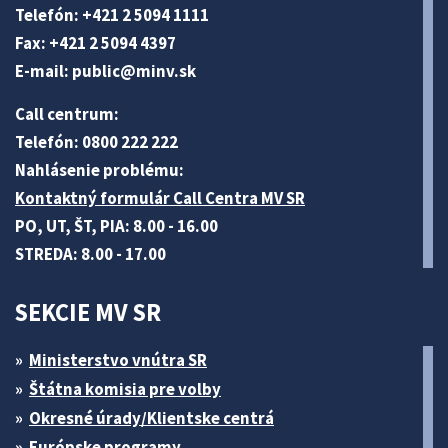
Telefón: +421 2 5094 1111
Fax: +421 2 5094 4397
E-mail:
public@minv
.sk
Call centrum:
Telefón: 0800 222 222
Nahlásenie problému:
Kontaktný formulár Call Centra MV SR
PO, UT, ŠT, PIA: 8.00 - 16.00
STREDA: 8.00 - 17.00
SEKCIE MV SR
Ministerstvo vnútra SR
Štátna komisia pre volby
Okresné úrady/Klientske centrá
Európske programy