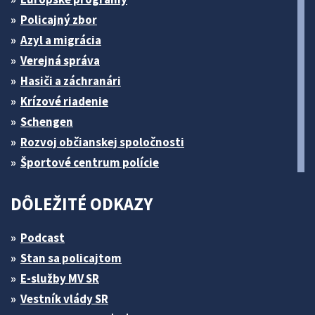
Policajný zbor
Azyl a migrácia
Verejná správa
Hasiči a záchranári
Krízové riadenie
Schengen
Rozvoj občianskej spoločnosti
Športové centrum polície
DÔLEŽITÉ ODKAZY
Podcast
Stan sa policajtom
E-služby MV SR
Vestník vlády SR