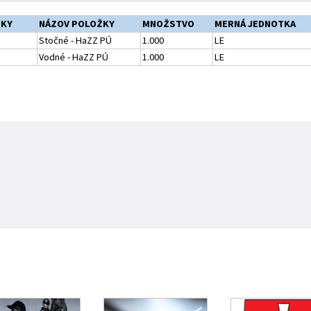
ŽKY
NÁZOV POLOŽKY
MNOŽSTVO
MERNÁ JEDNOTKA
Stočné - HaZZ PÚ
1.000
LE
Vodné - HaZZ PÚ
1.000
LE