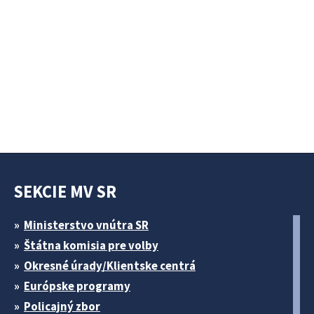
SEKCIE MV SR
Ministerstvo vnútra SR
Štátna komisia pre volby
Okresné úrady/Klientske centrá
Európske programy
Policajný zbor