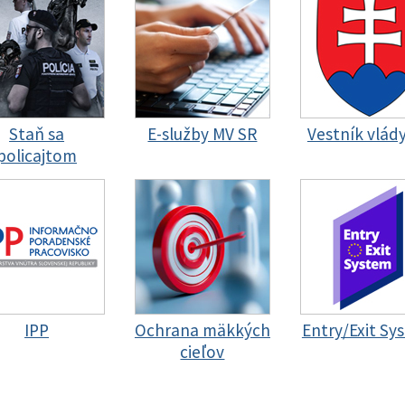
Staň sa
E-služby MV SR
Vestník vlád
policajtom
IPP
Ochrana mäkkých
Entry/Exit Sy
cieľov