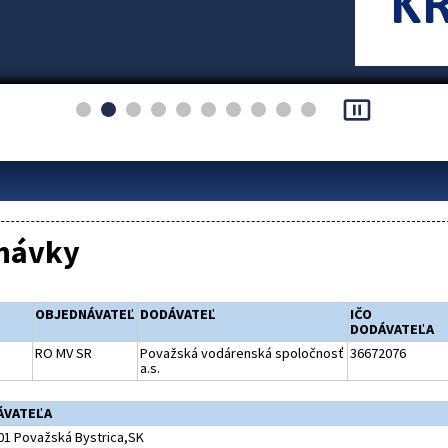
pause_presentation
návky
OBJEDNÁVATEĽ
DODÁVATEĽ
IČO
DODÁVATEĽA
RO MV SR
Považská vodárenská spoločnosť
36672076
a.s.
ÁVATEĽA
01 Považská Bystrica,SK