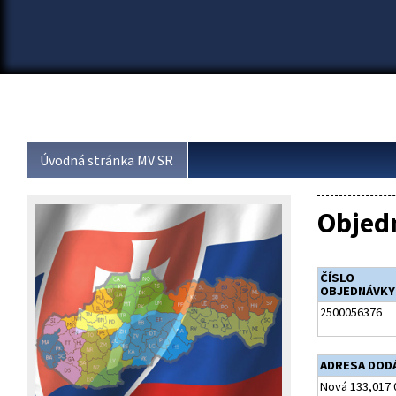
Úvodná stránka MV SR
Objed
ČÍSLO
OBJEDNÁVKY
2500056376
ADRESA DOD
Nová 133,017 