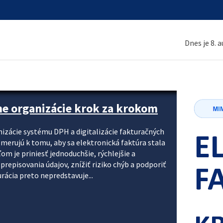
Dnes je 8. 
ne organizácie krok za krokom
nizácie systému DPH a digitalizácie fakturačných
smerujú k tomu, aby sa elektronická faktúra stala
 je priniesť jednoduchšie, rýchlejšie a
repisovania údajov, znížiť riziko chýb a podporiť
rácia preto nepredstavuje...