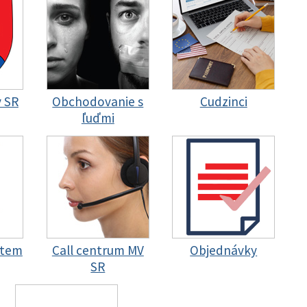
y SR
Obchodovanie s
Cudzinci
ľuďmi
stem
Call centrum MV
Objednávky
SR