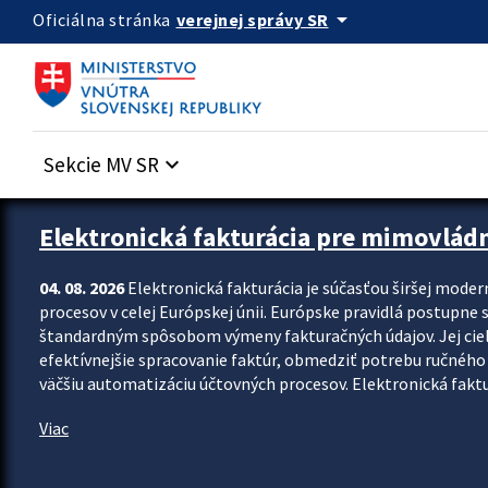
Preskocit na hlavný obsah
arrow_drop_down
verejnej správy SR
Oficiálna stránka
Sekcie MV SR
keyboard_arrow_down
Zastavit automatický posun upútavok
Elektronická fakturácia pre mimovlád
04. 08. 2026
Elektronická fakturácia je súčasťou širšej moder
procesov v celej Európskej únii. Európske pravidlá postupne 
štandardným spôsobom výmeny fakturačných údajov. Jej cieľom
efektívnejšie spracovanie faktúr, obmedziť potrebu ručného p
väčšiu automatizáciu účtovných procesov. Elektronická faktu
Viac