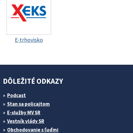
E-trhovisko
DÔLEŽITÉ ODKAZY
Podcast
Stan sa policajtom
E-služby MV SR
Vestník vlády SR
Obchodovanie s ľuďmi