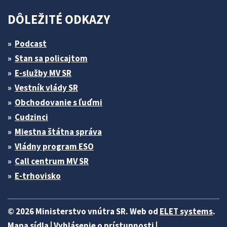
DÔLEŽITÉ ODKAZY
Podcast
Stan sa policajtom
E-služby MV SR
Vestník vlády SR
Obchodovanie s ľuďmi
Cudzinci
Miestna štátna správa
Vládny program ESO
Call centrum MV SR
E-trhovisko
© 2026 Ministerstvo vnútra SR. Web od
ELET systems
.
Mapa sídla
|
Vyhlásenie o prístupnosti
|