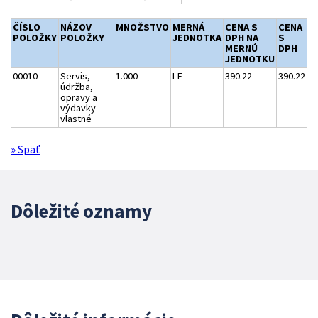
ČÍSLO
NÁZOV
MNOŽSTVO
MERNÁ
CENA S
CENA
POLOŽKY
POLOŽKY
JEDNOTKA
DPH NA
S
MERNÚ
DPH
JEDNOTKU
00010
Servis,
1.000
LE
390.22
390.22
údržba,
opravy a
výdavky-
vlastné
» Späť
Dôležité oznamy