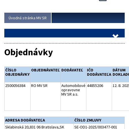
Viac
Úvodná stránka MV SR
Objednávky
ČÍSLO
OBJEDNÁVATEĽ
DODÁVATEĽ
IČO
DÁTUM
OBJEDNÁVKY
DODÁVATEĽA
DOKLAD
2500056384
RO MV SR
Automobilové
44855206
12. 8. 202
opravovne
MV SR a.s.
ADRESA DODÁVATEĽA
ČÍSLO ZMLUVY
Sklabinská 20,831 06 Bratislava,SK
SE-OD1-2025/003477-001