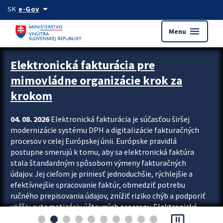
Preskocit na hlavný obsah
arrow_drop_down
SK
e-Gov
menu
Menu
Zastavit automatický posun upútavok
Elektronická fakturácia pre
mimovládne organizácie krok za
krokom
04. 08. 2026
Elektronická fakturácia je súčasťou širšej
modernizácie systému DPH a digitalizácie fakturačných
procesov v celej Európskej únii. Európske pravidlá
postupne smerujú k tomu, aby sa elektronická faktúra
stala štandardným spôsobom výmeny fakturačných
údajov. Jej cieľom je priniesť jednoduchšie, rýchlejšie a
efektívnejšie spracovanie faktúr, obmedziť potrebu
ručného prepisovania údajov, znížiť riziko chýb a podporiť
väčšiu automatizáciu účtovných procesov. Elektronická
pause_presentation
fakturácia preto nepredstavuje...