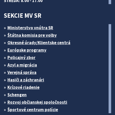
STREDA: 8.00 - 17.00
SEKCIE MV SR
Ministerstvo vnútra SR
Štátna komisia pre volby
Okresné úrady/Klientske centrá
Európske programy
Policajný zbor
Azyl a migrácia
Verejná správa
Hasiči a záchranári
Krízové riadenie
Schengen
Rozvoj občianskej spoločnosti
Športové centrum polície