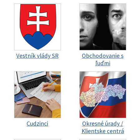
Vestník vlády SR
Obchodovanie s
ľuďmi
Cudzinci
Okresné úrady /
Klientske centrá