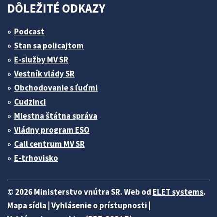
DÔLEŽITÉ ODKAZY
Podcast
Stan sa policajtom
E-služby MV SR
Vestník vlády SR
Obchodovanie s ľuďmi
Cudzinci
Miestna štátna správa
Vládny program ESO
Call centrum MV SR
E-trhovisko
© 2026 Ministerstvo vnútra SR. Web od
ELET systems
.
Mapa sídla
|
Vyhlásenie o prístupnosti
|