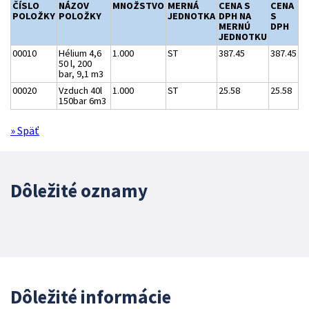
ČÍSLO
NÁZOV
MNOŽSTVO
MERNÁ
CENA S
CENA
POLOŽKY
POLOŽKY
JEDNOTKA
DPH NA
S
MERNÚ
DPH
JEDNOTKU
00010
Hélium 4,6
1.000
ST
387.45
387.45
50 l, 200
bar, 9,1 m3
00020
Vzduch 40l
1.000
ST
25.58
25.58
150bar 6m3
» Späť
Dôležité oznamy
Dôležité informácie