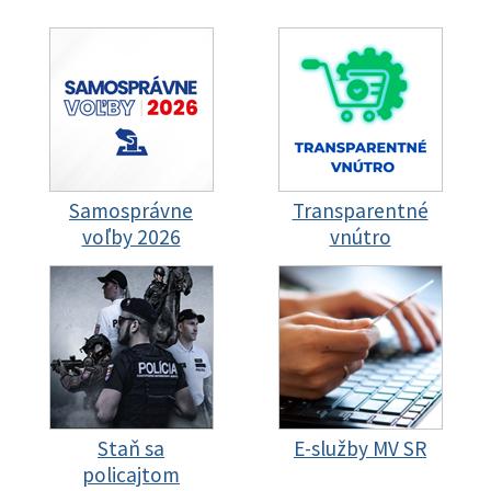
Samosprávne
Transparentné
voľby 2026
vnútro
Staň sa
E-služby MV SR
policajtom