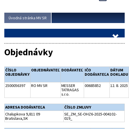
Viac
Úvodná stránka MV SR
Objednávky
ČÍSLO
OBJEDNÁVATEĽ
DODÁVATEĽ
IČO
DÁTUM
OBJEDNÁVKY
DODÁVATEĽA
DOKLADU
2500056397
RO MV SR
MESSER
00685852
12. 8. 2025
TATRAGAS
s.r.o.
ADRESA DODÁVATEĽA
ČÍSLO ZMLUVY
Chalupkova 9,811 09
SE_ZM_SE-OHZ6-2025-004102-
Bratislava,SK
019_