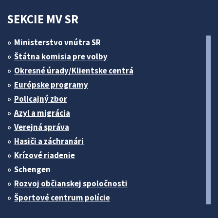
SEKCIE MV SR
Ministerstvo vnútra SR
Štátna komisia pre volby
Okresné úrady/Klientske centrá
Európske programy
Policajný zbor
Azyl a migrácia
Verejná správa
Hasiči a záchranári
Krízové riadenie
Schengen
Rozvoj občianskej spoločnosti
Športové centrum polície