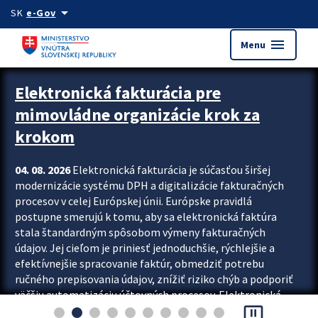
Preskocit na hlavný obsah
arrow_drop_down
SK
e-Gov
menu
Menu
Zastavit automatický posun upútavok
Elektronická fakturácia pre
mimovládne organizácie krok za
krokom
04. 08. 2026
Elektronická fakturácia je súčasťou širšej
modernizácie systému DPH a digitalizácie fakturačných
procesov v celej Európskej únii. Európske pravidlá
postupne smerujú k tomu, aby sa elektronická faktúra
stala štandardným spôsobom výmeny fakturačných
údajov. Jej cieľom je priniesť jednoduchšie, rýchlejšie a
efektívnejšie spracovanie faktúr, obmedziť potrebu
ručného prepisovania údajov, znížiť riziko chýb a podporiť
väčšiu automatizáciu účtovných procesov. Elektronická
pause_presentation
fakturácia preto nepredstavuje...