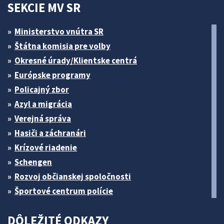
SEKCIE MV SR
Ministerstvo vnútra SR
Štátna komisia pre volby
Okresné úrady/Klientske centrá
Európske programy
Policajný zbor
Azyl a migrácia
Verejná správa
Hasiči a záchranári
Krízové riadenie
Schengen
Rozvoj občianskej spoločnosti
Športové centrum polície
DÔLEŽITÉ ODKAZY