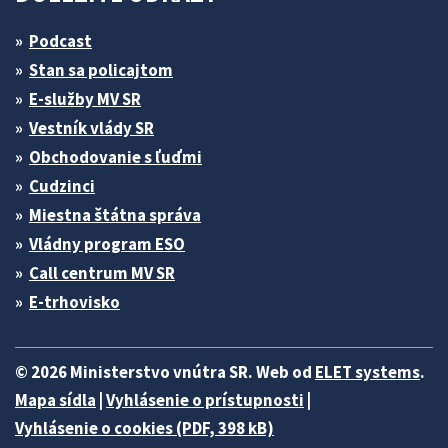
Podcast
Stan sa policajtom
E-služby MV SR
Vestník vlády SR
Obchodovanie s ľuďmi
Cudzinci
Miestna štátna správa
Vládny program ESO
Call centrum MV SR
E-trhovisko
© 2026 Ministerstvo vnútra SR. Web od
ELET systems
.
Mapa sídla
|
Vyhlásenie o prístupnosti
|
Vyhlásenie o cookies (PDF, 398 kB)