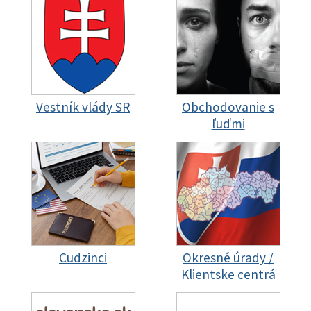
Vestník vlády SR
Obchodovanie s
ľuďmi
Cudzinci
Okresné úrady /
Klientske centrá