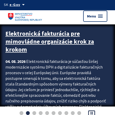
Preskocit na hlavný obsah
arrow_drop_down
SK
e-Gov
menu
Menu
Zastavit automatický posun upútavok
Elektronická fakturácia pre
mimovládne organizácie krok za
krokom
04. 08. 2026
Elektronická fakturácia je súčasťou širšej
modernizácie systému DPH a digitalizácie fakturačných
procesov v celej Európskej únii. Európske pravidlá
postupne smerujú k tomu, aby sa elektronická faktúra
stala štandardným spôsobom výmeny fakturačných
údajov. Jej cieľom je priniesť jednoduchšie, rýchlejšie a
efektívnejšie spracovanie faktúr, obmedziť potrebu
ručného prepisovania údajov, znížiť riziko chýb a podporiť
väčšiu automatizáciu účtovných procesov. Elektronická
pause_presentation
fakturácia preto nepredstavuje...