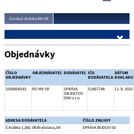
Viac
Úvodná stránka MV SR
Objednávky
ČÍSLO
OBJEDNÁVATEĽ
DODÁVATEĽ
IČO
DÁTUM
OBJEDNÁVKY
DODÁVATEĽA
DOKLADU
2500056543
RO MV SR
SPRÁVA
51667746
12. 8. 2025
OBJEKTOV
DNV s.r.o.
ADRESA DODÁVATEĽA
ČÍSLO ZMLUVY
Š.Králika 1,841 08 Bratislava,SK
SPRÁVA BUDOV-SE