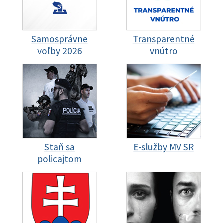
Samosprávne
Transparentné
voľby 2026
vnútro
Staň sa
E-služby MV SR
policajtom