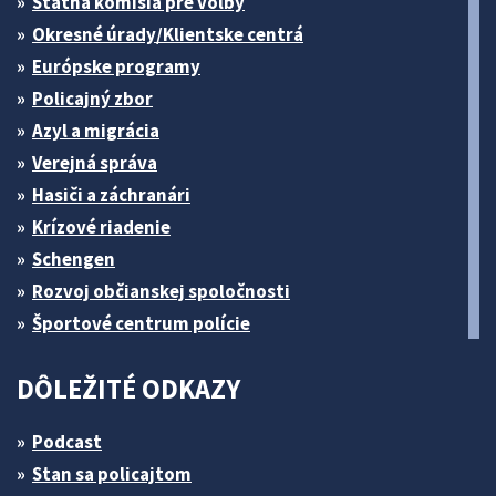
Štátna komisia pre volby
Okresné úrady/Klientske centrá
Európske programy
Policajný zbor
Azyl a migrácia
Verejná správa
Hasiči a záchranári
Krízové riadenie
Schengen
Rozvoj občianskej spoločnosti
Športové centrum polície
DÔLEŽITÉ ODKAZY
Podcast
Stan sa policajtom