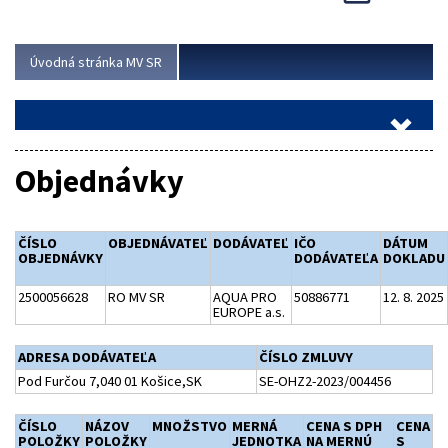
Viac
Úvodná stránka MV SR
Objednávky
ČÍSLO
OBJEDNÁVATEĽ
DODÁVATEĽ
IČO
DÁTUM
OBJEDNÁVKY
DODÁVATEĽA
DOKLADU
2500056628
RO MV SR
AQUA PRO
50886771
12. 8. 2025
EUROPE a.s.
ADRESA DODÁVATEĽA
ČÍSLO ZMLUVY
Pod Furčou 7,040 01 Košice,SK
SE-OHZ2-2023/004456
ČÍSLO
NÁZOV
MNOŽSTVO
MERNÁ
CENA S DPH
CENA
POLOŽKY
POLOŽKY
JEDNOTKA
NA MERNÚ
S