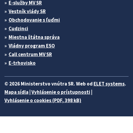
E-služby MV SR
Vestník vlády SR
Obchodovanie s ľuďmi
Cudzinci
Miestna štátna správa
Vládny program ESO
Call centrum MV SR
E-trhovisko
© 2026 Ministerstvo vnútra SR. Web od
ELET systems
.
Mapa sídla
|
Vyhlásenie o prístupnosti
|
Vyhlásenie o cookies (PDF, 398 kB)