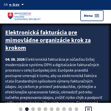
Preskocit na hlavný obsah
arrow_drop_down
SK
e-Gov
menu
Menu
Zastavit automatický posun upútavok
Elektronická fakturácia pre
mimovládne organizácie krok za
krokom
04. 08. 2026
Elektronická fakturácia je súčasťou širšej
modernizácie systému DPH a digitalizácie fakturačných
procesov v celej Európskej únii. Európske pravidlá
postupne smerujú k tomu, aby sa elektronická faktúra
stala štandardným spôsobom výmeny fakturačných
údajov. Jej cieľom je priniesť jednoduchšie, rýchlejšie a
efektívnejšie spracovanie faktúr, obmedziť potrebu
ručného prepisovania údajov, znížiť riziko chýb a podporiť
väčšiu automatizáciu účtovných procesov. Elektronická
pause_presentation
fakturácia preto nepredstavuje...