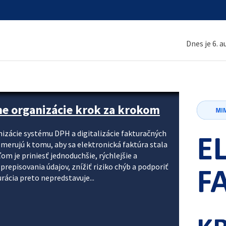
Dnes je 6. 
ne organizácie krok za krokom
nizácie systému DPH a digitalizácie fakturačných
smerujú k tomu, aby sa elektronická faktúra stala
 je priniesť jednoduchšie, rýchlejšie a
repisovania údajov, znížiť riziko chýb a podporiť
rácia preto nepredstavuje...