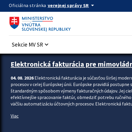
Preskocit na hlavný obsah
arrow_drop_down
verejnej správy SR
Oficiálna stránka
Sekcie MV SR
keyboard_arrow_down
Zastavit automatický posun upútavok
Elektronická fakturácia pre mimovlád
04. 08. 2026
Elektronická fakturácia je súčasťou širšej moder
procesov v celej Európskej únii. Európske pravidlá postupne 
štandardným spôsobom výmeny fakturačných údajov. Jej cieľom
efektívnejšie spracovanie faktúr, obmedziť potrebu ručného p
väčšiu automatizáciu účtovných procesov. Elektronická faktu
Viac