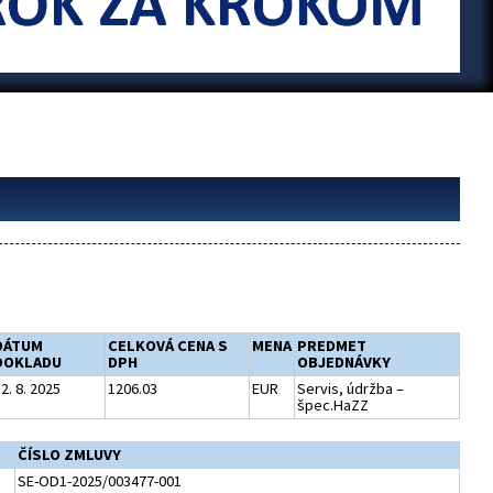
DÁTUM
CELKOVÁ CENA S
MENA
PREDMET
DOKLADU
DPH
OBJEDNÁVKY
2. 8. 2025
1206.03
EUR
Servis, údržba –
špec.HaZZ
ČÍSLO ZMLUVY
SE-OD1-2025/003477-001