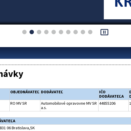
pause_presentation
návky
OBJEDNÁVATEĽ
DODÁVATEĽ
IČO
DODÁVATEĽA
RO MV SR
Automobilové opravovne MV SR
44855206
1
a.s.
ÁVATEĽA
831 06 Bratislava,SK