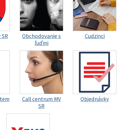
y SR
Obchodovanie s
Cudzinci
ľuďmi
stem
Call centrum MV
Objednávky
SR