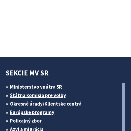
SEKCIE MV SR
Ministerstvo vnútra SR
Štátna komisia pre volby
Okresné úrady/Klientske centrá
Európske programy
Policajný zbor
Azyl a migrácia