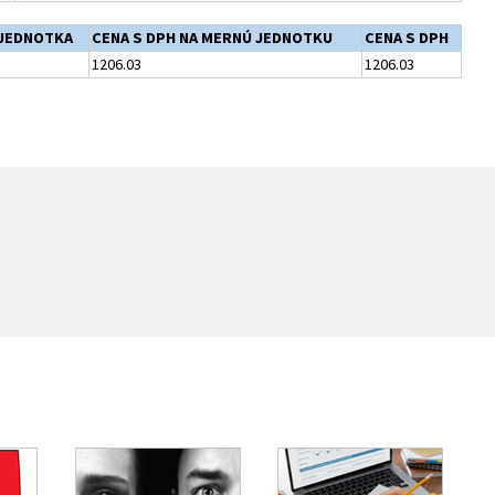
JEDNOTKA
CENA S DPH NA MERNÚ JEDNOTKU
CENA S DPH
1206.03
1206.03