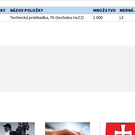
ŽKY
NÁZOV POLOŽKY
MNOŽSTVO
MERNÁ 
Technická prehliadka, TK (technika HaZZ)
1.000
LE