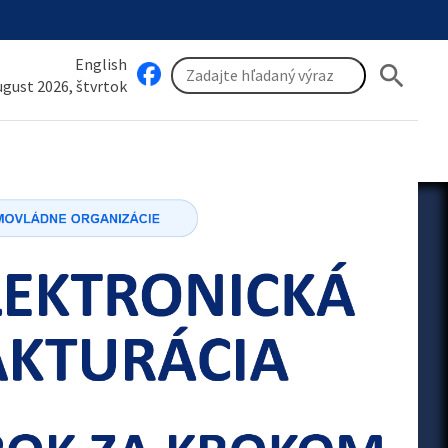
English
search
august 2026, štvrtok