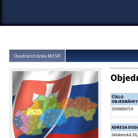
Úvodná stránka MV SR
Objed
ČÍSLO
OBJEDNÁVKY
2500056710
ADRESA DOD
Sklabinská 20,