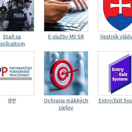
Staň sa
E-služby MV SR
Vestník vlád
policajtom
IPP
Ochrana mäkkých
Entry/Exit Sy
cieľov