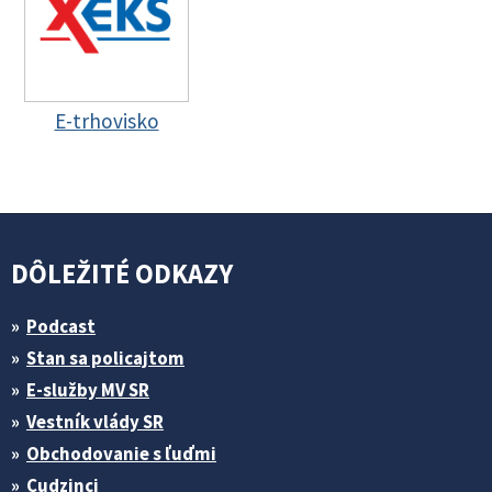
E-trhovisko
DÔLEŽITÉ ODKAZY
Podcast
Stan sa policajtom
E-služby MV SR
Vestník vlády SR
Obchodovanie s ľuďmi
Cudzinci