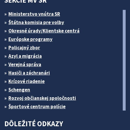
SEKCIE MV SR
Ministerstvo vnútra SR
Štátna komisia pre volby
Okresné úrady/Klientske centrá
Európske programy
Policajný zbor
Azyl a migrácia
Verejná správa
Hasiči a záchranári
Krízové riadenie
Schengen
Rozvoj občianskej spoločnosti
Športové centrum polície
DÔLEŽITÉ ODKAZY