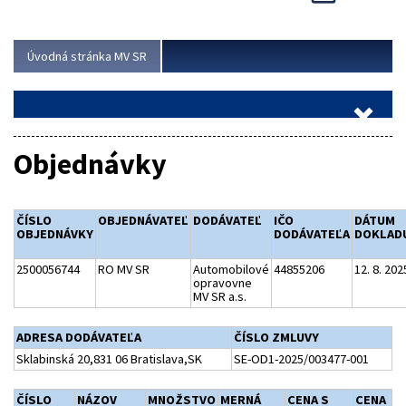
Viac
Úvodná stránka MV SR
Objednávky
ČÍSLO
OBJEDNÁVATEĽ
DODÁVATEĽ
IČO
DÁTUM
OBJEDNÁVKY
DODÁVATEĽA
DOKLAD
2500056744
RO MV SR
Automobilové
44855206
12. 8. 202
opravovne
MV SR a.s.
ADRESA DODÁVATEĽA
ČÍSLO ZMLUVY
Sklabinská 20,831 06 Bratislava,SK
SE-OD1-2025/003477-001
ČÍSLO
NÁZOV
MNOŽSTVO
MERNÁ
CENA S
CENA