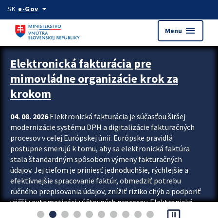
Preskocit na hlavný obsah
arrow_drop_down
SK
e-Gov
menu
Menu
Zastavit automatický posun upútavok
Elektronická fakturácia pre
mimovládne organizácie krok za
krokom
04. 08. 2026
Elektronická fakturácia je súčasťou širšej
modernizácie systému DPH a digitalizácie fakturačných
procesov v celej Európskej únii. Európske pravidlá
postupne smerujú k tomu, aby sa elektronická faktúra
stala štandardným spôsobom výmeny fakturačných
údajov. Jej cieľom je priniesť jednoduchšie, rýchlejšie a
efektívnejšie spracovanie faktúr, obmedziť potrebu
ručného prepisovania údajov, znížiť riziko chýb a podporiť
väčšiu automatizáciu účtovných procesov. Elektronická
pause_presentation
fakturácia preto nepredstavuje...