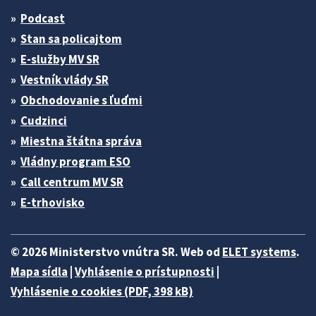
Podcast
Stan sa policajtom
E-služby MV SR
Vestník vlády SR
Obchodovanie s ľuďmi
Cudzinci
Miestna štátna správa
Vládny program ESO
Call centrum MV SR
E-trhovisko
© 2026 Ministerstvo vnútra SR. Web od
ELET systems
.
Mapa sídla
|
Vyhlásenie o prístupnosti
|
Vyhlásenie o cookies (PDF, 398 kB)