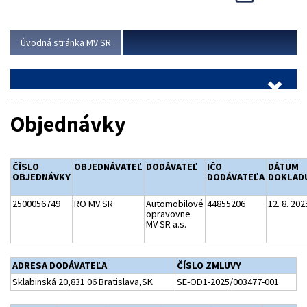
Viac
Úvodná stránka MV SR
Objednávky
ČÍSLO
OBJEDNÁVATEĽ
DODÁVATEĽ
IČO
DÁTUM
OBJEDNÁVKY
DODÁVATEĽA
DOKLAD
2500056749
RO MV SR
Automobilové
44855206
12. 8. 202
opravovne
MV SR a.s.
ADRESA DODÁVATEĽA
ČÍSLO ZMLUVY
Sklabinská 20,831 06 Bratislava,SK
SE-OD1-2025/003477-001