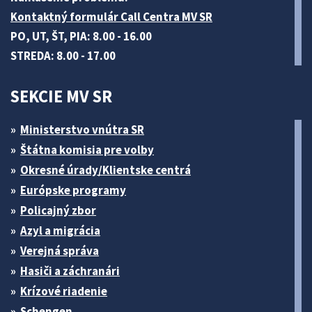
Kontaktný formulár Call Centra MV SR
PO, UT, ŠT, PIA: 8.00 - 16.00
STREDA: 8.00 - 17.00
SEKCIE MV SR
Ministerstvo vnútra SR
Štátna komisia pre volby
Okresné úrady/Klientske centrá
Európske programy
Policajný zbor
Azyl a migrácia
Verejná správa
Hasiči a záchranári
Krízové riadenie
Schengen