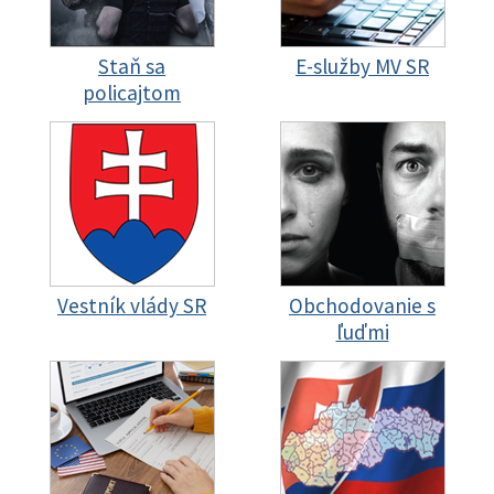
Staň sa
E-služby MV SR
policajtom
Vestník vlády SR
Obchodovanie s
ľuďmi