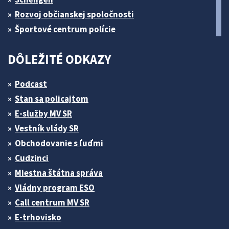
Rozvoj občianskej spoločnosti
Športové centrum polície
DÔLEŽITÉ ODKAZY
Podcast
Stan sa policajtom
E-služby MV SR
Vestník vlády SR
Obchodovanie s ľuďmi
Cudzinci
Miestna štátna správa
Vládny program ESO
Call centrum MV SR
E-trhovisko