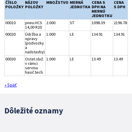
ČÍSLO
NÁZOV
MNOŽSTVO
MERNÁ
CENA S
CENA
POLOŽKY
POLOŽKY
JEDNOTKA
DPH NA
S DPH
MERNÚ
JEDNOTKU
00010
pneu.HCS
2.000
ST
1098.39
2196.78
14,00 R20
00020
Údržba a
1.000
LE
134.91
134.91
opravy
(podvozky
a
nadstavby)
00030
Ostat.služ.
1.000
LE
13.49
13.49
v rámci
servisu
hasič.tech.
» Späť
Dôležité oznamy