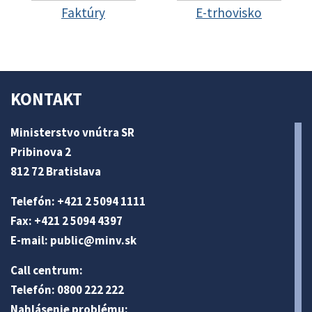
Faktúry
E-trhovisko
KONTAKT
Ministerstvo vnútra SR
Pribinova 2
812 72 Bratislava
Telefón: +421 2 5094 1111
Fax: +421 2 5094 4397
E-mail:
public@minv
.sk
Call centrum:
Telefón: 0800 222 222
Nahlásenie problému: