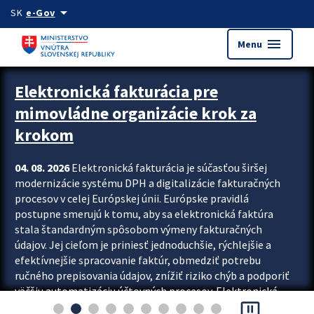
Preskocit na hlavný obsah
arrow_drop_down
SK
e-Gov
menu
Menu
Zastavit automatický posun upútavok
Elektronická fakturácia pre
mimovládne organizácie krok za
krokom
04. 08. 2026
Elektronická fakturácia je súčasťou širšej
modernizácie systému DPH a digitalizácie fakturačných
procesov v celej Európskej únii. Európske pravidlá
postupne smerujú k tomu, aby sa elektronická faktúra
stala štandardným spôsobom výmeny fakturačných
údajov. Jej cieľom je priniesť jednoduchšie, rýchlejšie a
efektívnejšie spracovanie faktúr, obmedziť potrebu
ručného prepisovania údajov, znížiť riziko chýb a podporiť
väčšiu automatizáciu účtovných procesov. Elektronická
pause_presentation
fakturácia preto nepredstavuje...