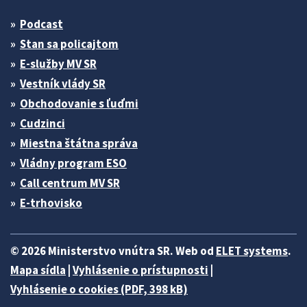
Podcast
Stan sa policajtom
E-služby MV SR
Vestník vlády SR
Obchodovanie s ľuďmi
Cudzinci
Miestna štátna správa
Vládny program ESO
Call centrum MV SR
E-trhovisko
© 2026 Ministerstvo vnútra SR. Web od
ELET systems
.
Mapa sídla
|
Vyhlásenie o prístupnosti
|
Vyhlásenie o cookies (PDF, 398 kB)