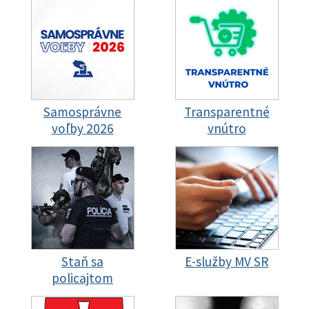
Samosprávne
Transparentné
voľby 2026
vnútro
Staň sa
E-služby MV SR
policajtom