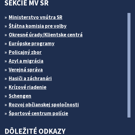
SEKCIE MV SR
Ministerstvo vnútra SR
Štátna komisia pre volby
Okresné úrady/Klientske centrá
Európske programy
Policajný zbor
Azyl a migrácia
Verejná správa
Hasiči a záchranári
Krízové riadenie
Schengen
Rozvoj občianskej spoločnosti
Športové centrum polície
DÔLEŽITÉ ODKAZY