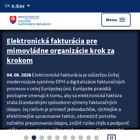
Preskocit na hlavný obsah
arrow_drop_down
SK
e-Gov
menu
Menu
Zastavit automatický posun upútavok
Elektronická fakturácia pre
mimovládne organizácie krok za
krokom
04. 08. 2026
Elektronická fakturácia je súčasťou širšej
modernizácie systému DPH a digitalizácie fakturačných
procesov v celej Európskej únii. Európske pravidlá
postupne smerujú k tomu, aby sa elektronická faktúra
stala štandardným spôsobom výmeny fakturačných
údajov. Jej cieľom je priniesť jednoduchšie, rýchlejšie a
efektívnejšie spracovanie faktúr, obmedziť potrebu
ručného prepisovania údajov, znížiť riziko chýb a podporiť
väčšiu automatizáciu účtovných procesov. Elektronická
pause_presentation
fakturácia preto nepredstavuje...