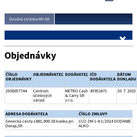
Viac
Úvodná stránka MV SR
Objednávky
ČÍSLO
OBJEDNÁVATEĽ
DODÁVATEĽ
IČO
DÁTUM
OBJEDNÁVKY
DODÁVATEĽA
DOKLADU
2500057744
Centrum
METRO Cash
45952671
20. 7. 2025
účelových
& Carry SR
zariad.
s.r.o.
ADRESA DODÁVATEĽA
ČÍSLO ZMLUVY
Senecká cesta 1881,900 28 Ivanka pri
CUZ-ZM-1-4-1/2024 DODANIE
Dunaji,SK
ALKO