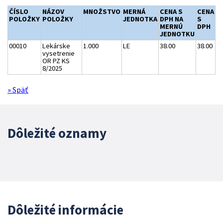
ČÍSLO
NÁZOV
MNOŽSTVO
MERNÁ
CENA S
CENA
POLOŽKY
POLOŽKY
JEDNOTKA
DPH NA
S
MERNÚ
DPH
JEDNOTKU
00010
Lekárske
1.000
LE
38.00
38.00
vysetrenie
OR PZ KS
8/2025
» Späť
Dôležité oznamy
Dôležité informácie