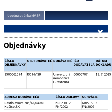
Viac
Úvodná stránka MV SR
Objednávky
ČÍSLO
OBJEDNÁVATEĽ
DODÁVATEĽ
IČO
DÁTUM
OBJEDNÁVKY
DODÁVATEĽA
DOKLADU
2500061574
RO MV SR
Univerzitná
00606707
19. 7. 2025
nemocnica
L.Pasteura
ADRESA DODÁVATEĽA
ČÍSLO ZMLUVY
SCHVÁLIL
Rastislavova 785/43,040 01
KRPZ-KE-Z-
KRPZ-KE-Z-
Košice,SK
FN/2002
FN/2002