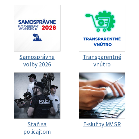
Samosprávne
Transparentné
voľby 2026
vnútro
Staň sa
E-služby MV SR
policajtom