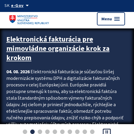
Preskocit na hlavný obsah
arrow_drop_down
SK
e-Gov
menu
Menu
Zastavit automatický posun upútavok
Elektronická fakturácia pre
mimovládne organizácie krok za
krokom
04. 08. 2026
Elektronická fakturácia je súčasťou širšej
modernizácie systému DPH a digitalizácie fakturačných
procesov v celej Európskej únii. Európske pravidlá
postupne smerujú k tomu, aby sa elektronická faktúra
stala štandardným spôsobom výmeny fakturačných
údajov. Jej cieľom je priniesť jednoduchšie, rýchlejšie a
efektívnejšie spracovanie faktúr, obmedziť potrebu
ručného prepisovania údajov, znížiť riziko chýb a podporiť
väčšiu automatizáciu účtovných procesov. Elektronická
pause_presentation
fakturácia preto nepredstavuje...