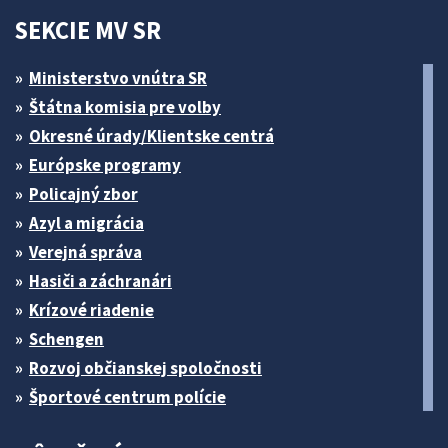
SEKCIE MV SR
Ministerstvo vnútra SR
Štátna komisia pre volby
Okresné úrady/Klientske centrá
Európske programy
Policajný zbor
Azyl a migrácia
Verejná správa
Hasiči a záchranári
Krízové riadenie
Schengen
Rozvoj občianskej spoločnosti
Športové centrum polície