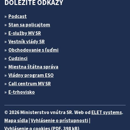
DÔLEŽITÉ ODKAZY
Podcast
Stan sa policajtom
E-služby MV SR
Vestník vlády SR
Obchodovanie s ľuďmi
Cudzinci
Miestna štátna správa
Vládny program ESO
Call centrum MV SR
E-trhovisko
© 2026 Ministerstvo vnútra SR. Web od
ELET systems
.
Mapa sídla
|
Vyhlásenie o prístupnosti
|
Vyhlásenie o cookies (PDF, 398 kB)