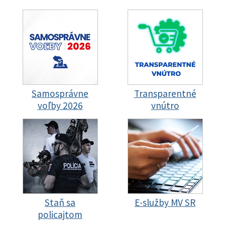
Samosprávne
Transparentné
voľby 2026
vnútro
Staň sa
E-služby MV SR
policajtom