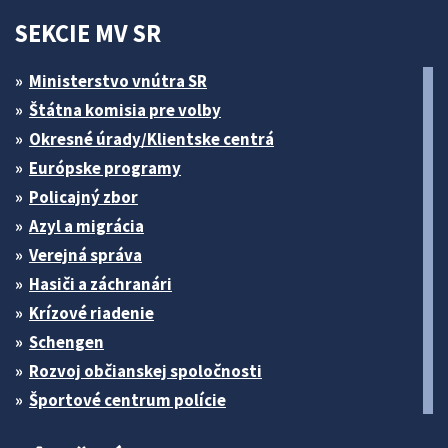
SEKCIE MV SR
Ministerstvo vnútra SR
Štátna komisia pre volby
Okresné úrady/Klientske centrá
Európske programy
Policajný zbor
Azyl a migrácia
Verejná správa
Hasiči a záchranári
Krízové riadenie
Schengen
Rozvoj občianskej spoločnosti
Športové centrum polície