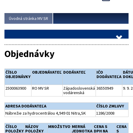
Viac
Úvodná stránka MV SR
Objednávky
ČÍSLO
OBJEDNÁVATEĽ
DODÁVATEĽ
IČO
DÁT
OBJEDNÁVKY
DODÁVATEĽA
DOK
2500063900
RO MV SR
Západoslovenská
36550949
9. 9. 
vodárenská
ADRESA DODÁVATEĽA
ČÍSLO ZMLUVY
Nábrežie za hydrocentrálou 4,949 01 Nitra,SK
1286/2008
ČÍSLO
NÁZOV
MNOŽSTVO
MERNÁ
CENA S
CENA
POLOŽKY
POLOŽKY
JEDNOTKA
DPH NA
S