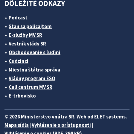
DÔLEŽITÉ ODKAZY
Podcast
Stan sa policajtom
E-služby MV SR
Vestník vlády SR
Obchodovanie s ľuďmi
Cudzinci
Miestna štátna správa
Vládny program ESO
Call centrum MV SR
E-trhovisko
© 2026 Ministerstvo vnútra SR. Web od
ELET systems
.
Mapa sídla
|
Vyhlásenie o prístupnosti
|
Vyhlásenie o cookies (PDF, 398 kB)