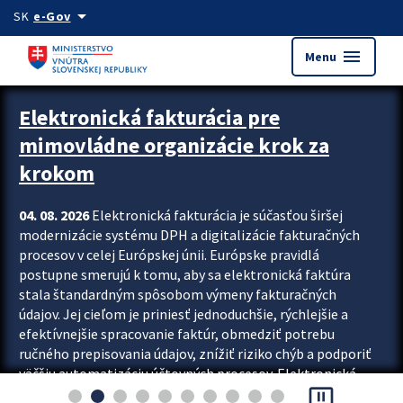
Preskocit na hlavný obsah
arrow_drop_down
SK
e-Gov
menu
Menu
Zastavit automatický posun upútavok
Elektronická fakturácia pre
mimovládne organizácie krok za
krokom
04. 08. 2026
Elektronická fakturácia je súčasťou širšej
modernizácie systému DPH a digitalizácie fakturačných
procesov v celej Európskej únii. Európske pravidlá
postupne smerujú k tomu, aby sa elektronická faktúra
stala štandardným spôsobom výmeny fakturačných
údajov. Jej cieľom je priniesť jednoduchšie, rýchlejšie a
efektívnejšie spracovanie faktúr, obmedziť potrebu
ručného prepisovania údajov, znížiť riziko chýb a podporiť
väčšiu automatizáciu účtovných procesov. Elektronická
pause_presentation
fakturácia preto nepredstavuje...