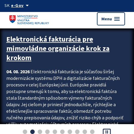
Preskocit na hlavný obsah
arrow_drop_down
SK
e-Gov
menu
Menu
Zastavit automatický posun upútavok
Elektronická fakturácia pre
mimovládne organizácie krok za
krokom
04. 08. 2026
Elektronická fakturácia je súčasťou širšej
modernizácie systému DPH a digitalizácie fakturačných
procesov v celej Európskej únii. Európske pravidlá
postupne smerujú k tomu, aby sa elektronická faktúra
stala štandardným spôsobom výmeny fakturačných
údajov. Jej cieľom je priniesť jednoduchšie, rýchlejšie a
efektívnejšie spracovanie faktúr, obmedziť potrebu
ručného prepisovania údajov, znížiť riziko chýb a podporiť
väčšiu automatizáciu účtovných procesov. Elektronická
pause_presentation
fakturácia preto nepredstavuje...