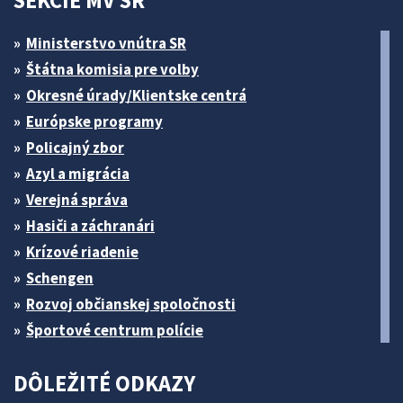
SEKCIE MV SR
Ministerstvo vnútra SR
Štátna komisia pre volby
Okresné úrady/Klientske centrá
Európske programy
Policajný zbor
Azyl a migrácia
Verejná správa
Hasiči a záchranári
Krízové riadenie
Schengen
Rozvoj občianskej spoločnosti
Športové centrum polície
DÔLEŽITÉ ODKAZY