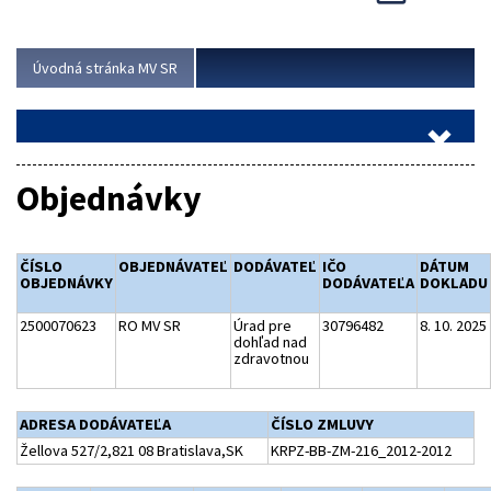
Viac
Úvodná stránka MV SR
Objednávky
ČÍSLO
OBJEDNÁVATEĽ
DODÁVATEĽ
IČO
DÁTUM
OBJEDNÁVKY
DODÁVATEĽA
DOKLADU
2500070623
RO MV SR
Úrad pre
30796482
8. 10. 2025
dohľad nad
zdravotnou
ADRESA DODÁVATEĽA
ČÍSLO ZMLUVY
Žellova 527/2,821 08 Bratislava,SK
KRPZ-BB-ZM-216_2012-2012