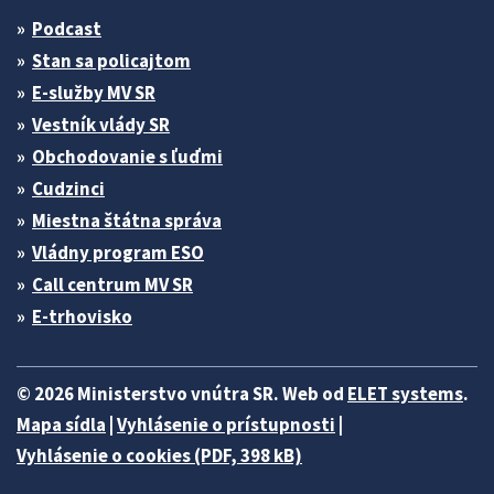
Podcast
Stan sa policajtom
E-služby MV SR
Vestník vlády SR
Obchodovanie s ľuďmi
Cudzinci
Miestna štátna správa
Vládny program ESO
Call centrum MV SR
E-trhovisko
© 2026 Ministerstvo vnútra SR. Web od
ELET systems
.
Mapa sídla
|
Vyhlásenie o prístupnosti
|
Vyhlásenie o cookies (PDF, 398 kB)