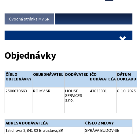
Viac
Úvodná stránka MV SR
Objednávky
ČÍSLO
OBJEDNÁVATEĽ
DODÁVATEĽ
IČO
DÁTUM
OBJEDNÁVKY
DODÁVATEĽA
DOKLADU
2500070663
RO MV SR
HOUSE
43833331
8. 10. 2025
SERVICES
s.r.o.
ADRESA DODÁVATEĽA
ČÍSLO ZMLUVY
Talichova 2,841 02 Bratislava,SK
SPRÁVA BUDOV-SE