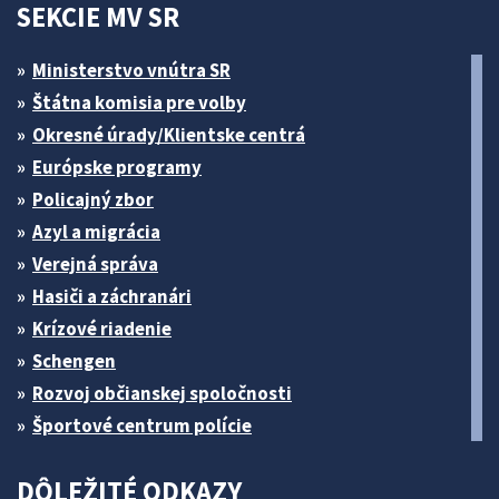
SEKCIE MV SR
Ministerstvo vnútra SR
Štátna komisia pre volby
Okresné úrady/Klientske centrá
Európske programy
Policajný zbor
Azyl a migrácia
Verejná správa
Hasiči a záchranári
Krízové riadenie
Schengen
Rozvoj občianskej spoločnosti
Športové centrum polície
DÔLEŽITÉ ODKAZY