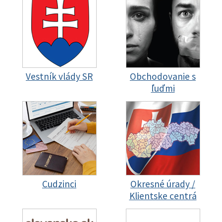
Vestník vlády SR
Obchodovanie s
ľuďmi
Cudzinci
Okresné úrady /
Klientske centrá