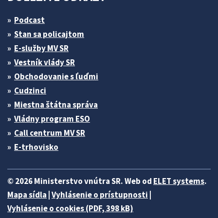
Podcast
Stan sa policajtom
E-služby MV SR
Vestník vlády SR
Obchodovanie s ľuďmi
Cudzinci
Miestna štátna správa
Vládny program ESO
Call centrum MV SR
E-trhovisko
© 2026 Ministerstvo vnútra SR. Web od
ELET systems
.
Mapa sídla
|
Vyhlásenie o prístupnosti
|
Vyhlásenie o cookies (PDF, 398 kB)