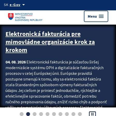
Preskocit na hlavný obsah
arrow_drop_down
SK
e-Gov
menu
Menu
Zastavit automatický posun upútavok
Elektronická fakturácia pre
mimovládne organizácie krok za
krokom
04. 08. 2026
Elektronická fakturácia je súčasťou širšej
modernizácie systému DPH a digitalizácie fakturačných
procesov v celej Európskej únii. Európske pravidlá
postupne smerujú k tomu, aby sa elektronická faktúra
stala štandardným spôsobom výmeny fakturačných
údajov. Jej cieľom je priniesť jednoduchšie, rýchlejšie a
efektívnejšie spracovanie faktúr, obmedziť potrebu
ručného prepisovania údajov, znížiť riziko chýb a podporiť
väčšiu automatizáciu účtovných procesov. Elektronická
pause_presentation
fakturácia preto nepredstavuje...