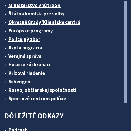
Ministerstvo vnútra SR
Štátna komisia pre volby
Okresné úrady/Klientske centrá
Európske programy
Policajný zbor
Azyl a migrácia
Verejná správa
Hasiči a záchranári
Krízové riadenie
Schengen
Rozvoj občianskej spoločnosti
Športové centrum polície
DÔLEŽITÉ ODKAZY
Podcast