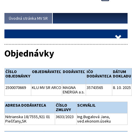
Viac
Úvodná stránka MV SR
Objednávky
ČÍSLO
OBJEDNÁVATEĽ
DODÁVATEĽ
IČO
DÁTUM
OBJEDNÁVKY
DODÁVATEĽA
DOKLADU
2500070669
KLU MV SR ARCO
MAGNA
35743565
8. 10. 2025
ENERGIA a.s.
ADRESA DODÁVATEĽA
ČÍSLO
SCHVÁLIL
ZMLUVY
Nitrianska 18/7555,921 01
3633/2023
Ing.Bugalová Jana,
Piešťany,SK
ved.ekonom.úseku