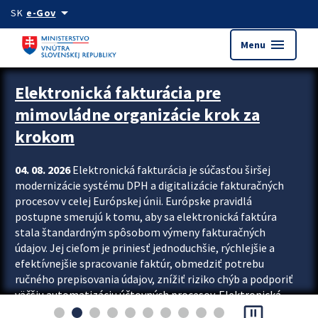
Preskocit na hlavný obsah
arrow_drop_down
SK
e-Gov
menu
Menu
Zastavit automatický posun upútavok
Elektronická fakturácia pre
mimovládne organizácie krok za
krokom
04. 08. 2026
Elektronická fakturácia je súčasťou širšej
modernizácie systému DPH a digitalizácie fakturačných
procesov v celej Európskej únii. Európske pravidlá
postupne smerujú k tomu, aby sa elektronická faktúra
stala štandardným spôsobom výmeny fakturačných
údajov. Jej cieľom je priniesť jednoduchšie, rýchlejšie a
efektívnejšie spracovanie faktúr, obmedziť potrebu
ručného prepisovania údajov, znížiť riziko chýb a podporiť
väčšiu automatizáciu účtovných procesov. Elektronická
pause_presentation
fakturácia preto nepredstavuje...