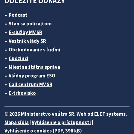
DÔLEŽITÉ ODKAZY
Podcast
Stan sa policajtom
E-služby MV SR
Vestník vlády SR
Obchodovanie s ľuďmi
Cudzinci
Miestna štátna správa
Vládny program ESO
Call centrum MV SR
E-trhovisko
© 2026 Ministerstvo vnútra SR. Web od
ELET systems
.
Mapa sídla
|
Vyhlásenie o prístupnosti
|
Vyhlásenie o cookies (PDF, 398 kB)