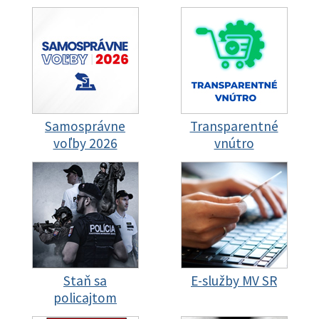
Samosprávne
Transparentné
voľby 2026
vnútro
Staň sa
E-služby MV SR
policajtom