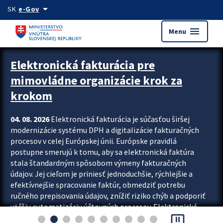
Preskocit na hlavný obsah
arrow_drop_down
SK
e-Gov
menu
Menu
Zastavit automatický posun upútavok
Elektronická fakturácia pre
mimovládne organizácie krok za
krokom
04. 08. 2026
Elektronická fakturácia je súčasťou širšej
modernizácie systému DPH a digitalizácie fakturačných
procesov v celej Európskej únii. Európske pravidlá
postupne smerujú k tomu, aby sa elektronická faktúra
stala štandardným spôsobom výmeny fakturačných
údajov. Jej cieľom je priniesť jednoduchšie, rýchlejšie a
efektívnejšie spracovanie faktúr, obmedziť potrebu
ručného prepisovania údajov, znížiť riziko chýb a podporiť
väčšiu automatizáciu účtovných procesov. Elektronická
pause_presentation
fakturácia preto nepredstavuje...