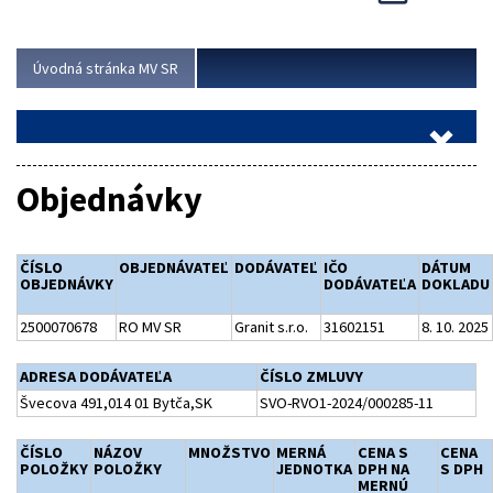
Viac
Úvodná stránka MV SR
Objednávky
ČÍSLO
OBJEDNÁVATEĽ
DODÁVATEĽ
IČO
DÁTUM
OBJEDNÁVKY
DODÁVATEĽA
DOKLADU
2500070678
RO MV SR
Granit s.r.o.
31602151
8. 10. 2025
ADRESA DODÁVATEĽA
ČÍSLO ZMLUVY
Švecova 491,014 01 Bytča,SK
SVO-RVO1-2024/000285-11
ČÍSLO
NÁZOV
MNOŽSTVO
MERNÁ
CENA S
CENA
POLOŽKY
POLOŽKY
JEDNOTKA
DPH NA
S DPH
MERNÚ