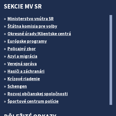
SEKCIE MV SR
Ministerstvo vnútra SR
Štátna komisia pre volby
Okresné úrady/Klientske centrá
Európske programy
Policajný zbor
Azyl a migrácia
Verejná správa
Hasiči a záchranári
Krízové riadenie
Schengen
Rozvoj občianskej spoločnosti
Športové centrum polície