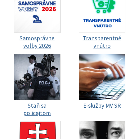
Samosprávne
Transparentné
voľby 2026
vnútro
Staň sa
E-služby MV SR
policajtom