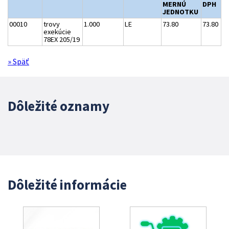
MERNÚ
DPH
JEDNOTKU
00010
trovy
1.000
LE
73.80
73.80
exekúcie
78EX 205/19
» Späť
Dôležité oznamy
Dôležité informácie