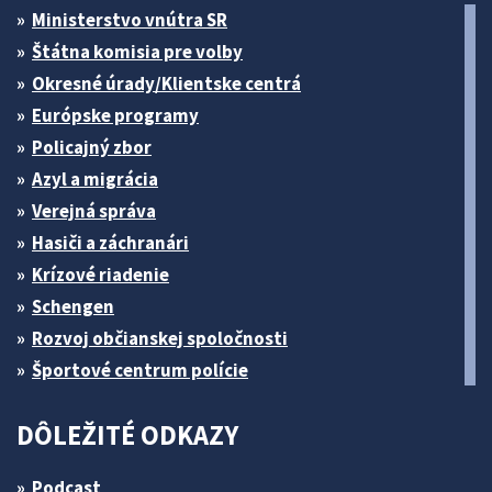
Ministerstvo vnútra SR
Štátna komisia pre volby
Okresné úrady/Klientske centrá
Európske programy
Policajný zbor
Azyl a migrácia
Verejná správa
Hasiči a záchranári
Krízové riadenie
Schengen
Rozvoj občianskej spoločnosti
Športové centrum polície
DÔLEŽITÉ ODKAZY
Podcast