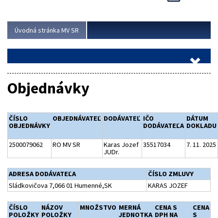
Viac
Úvodná stránka MV SR
Objednávky
ČÍSLO
OBJEDNÁVATEĽ
DODÁVATEĽ
IČO
DÁTUM
OBJEDNÁVKY
DODÁVATEĽA
DOKLADU
2500079062
RO MV SR
Karas Jozef
35517034
7. 11. 2025
JUDr.
ADRESA DODÁVATEĽA
ČÍSLO ZMLUVY
Sládkovičova 7,066 01 Humenné,SK
KARAS JOZEF
ČÍSLO
NÁZOV
MNOŽSTVO
MERNÁ
CENA S
CENA
POLOŽKY
POLOŽKY
JEDNOTKA
DPH NA
S