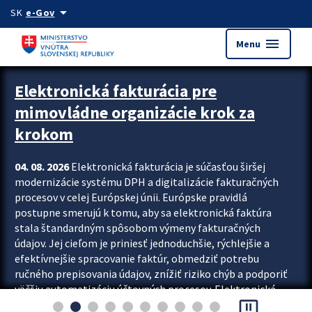
Preskocit na hlavný obsah
arrow_drop_down
SK
e-Gov
menu
Menu
Zastavit automatický posun upútavok
Elektronická fakturácia pre
mimovládne organizácie krok za
krokom
04. 08. 2026
Elektronická fakturácia je súčasťou širšej
modernizácie systému DPH a digitalizácie fakturačných
procesov v celej Európskej únii. Európske pravidlá
postupne smerujú k tomu, aby sa elektronická faktúra
stala štandardným spôsobom výmeny fakturačných
údajov. Jej cieľom je priniesť jednoduchšie, rýchlejšie a
efektívnejšie spracovanie faktúr, obmedziť potrebu
ručného prepisovania údajov, znížiť riziko chýb a podporiť
väčšiu automatizáciu účtovných procesov. Elektronická
pause_presentation
fakturácia preto nepredstavuje...