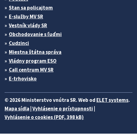
Stan sa policajtom
E-služby MV SR
Vestník vlády SR
Obchodovanie s ľuďmi
Cudzinci
Miestna štátna správa
Vládny program ESO
Call centrum MV SR
E-trhovisko
© 2026 Ministerstvo vnútra SR. Web od
ELET systems
.
Mapa sídla
|
Vyhlásenie o prístupnosti
|
Vyhlásenie o cookies (PDF, 398 kB)