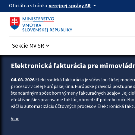
Preskocit na hlavný obsah
arrow_drop_down
verejnej správy SR
Oficiálna stránka
Sekcie MV SR
keyboard_arrow_down
Zastavit automatický posun upútavok
Elektronická fakturácia pre mimovlád
04. 08. 2026
Elektronická fakturácia je súčasťou širšej moder
procesov v celej Európskej únii. Európske pravidlá postupne 
štandardným spôsobom výmeny fakturačných údajov. Jej cieľom
efektívnejšie spracovanie faktúr, obmedziť potrebu ručného p
väčšiu automatizáciu účtovných procesov. Elektronická faktu
Viac