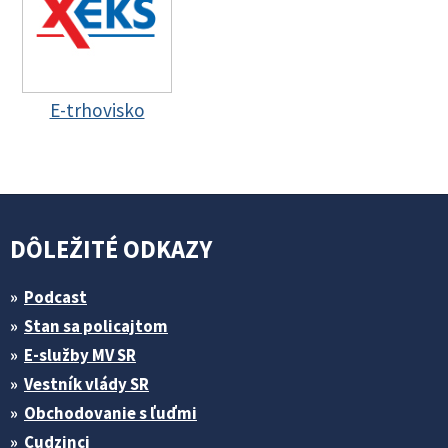
E-trhovisko
DÔLEŽITÉ ODKAZY
Podcast
Stan sa policajtom
E-služby MV SR
Vestník vlády SR
Obchodovanie s ľuďmi
Cudzinci