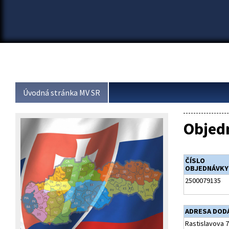
Úvodná stránka MV SR
Objed
ČÍSLO
OBJEDNÁVKY
2500079135
ADRESA DOD
Rastislavova 