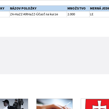
ŽKY
NÁZOV POLOŽKY
MNOŽSTVO
MERNÁ JED
ZA-HaZZ-KRHaZZ-Účasť na kurze
2.000
LE