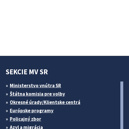
SEKCIE MV SR
Ministerstvo vnútra SR
Štátna komisia pre volby
Okresné úrady/Klientske centrá
Európske programy
Policajný zbor
Azyl a migrácia