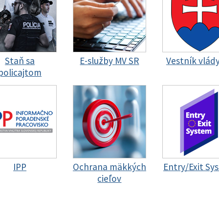
Staň sa
E-služby MV SR
Vestník vlád
policajtom
IPP
Ochrana mäkkých
Entry/Exit Sy
cieľov