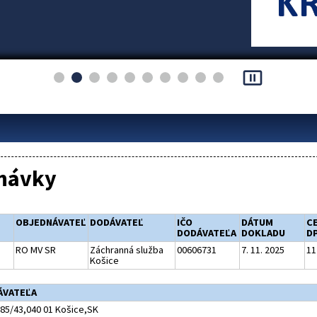
pause_presentation
návky
OBJEDNÁVATEĽ
DODÁVATEĽ
IČO
DÁTUM
C
DODÁVATEĽA
DOKLADU
D
RO MV SR
Záchranná služba
00606731
7. 11. 2025
11
Košice
ÁVATEĽA
785/43,040 01 Košice,SK