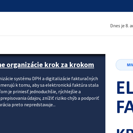
Dnes je 8. 
ne organizácie krok za krokom
nizácie systému DPH a digitalizácie fakturačných
smerujú k tomu, aby sa elektronická faktúra stala
 je priniesť jednoduchšie, rýchlejšie a
repisovania údajov, znížiť riziko chýb a podporiť
rácia preto nepredstavuje...