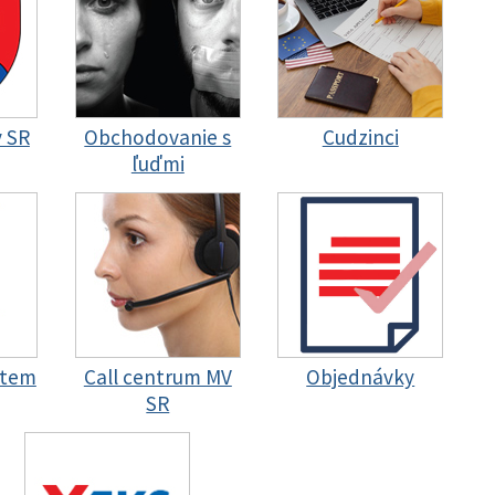
y SR
Obchodovanie s
Cudzinci
ľuďmi
stem
Call centrum MV
Objednávky
SR