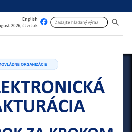
English
search
august 2026, štvrtok