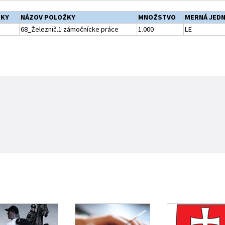
ŽKY
NÁZOV POLOŽKY
MNOŽSTVO
MERNÁ JED
68_Železnič.1 zámočnícke práce
1.000
LE