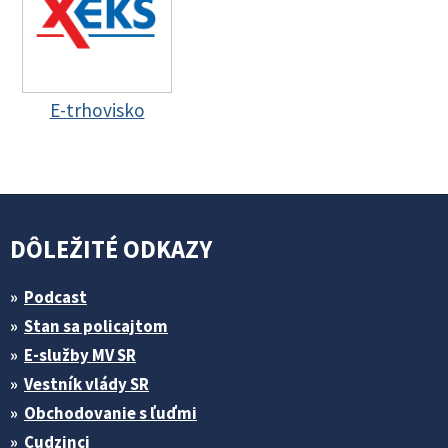
E-trhovisko
DÔLEŽITÉ ODKAZY
Podcast
Stan sa policajtom
E-služby MV SR
Vestník vlády SR
Obchodovanie s ľuďmi
Cudzinci