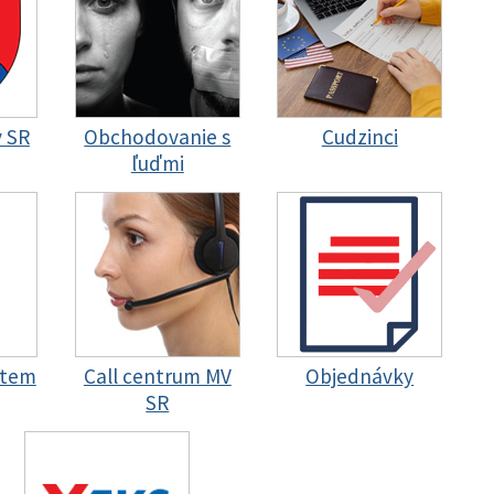
y SR
Obchodovanie s
Cudzinci
ľuďmi
stem
Call centrum MV
Objednávky
SR