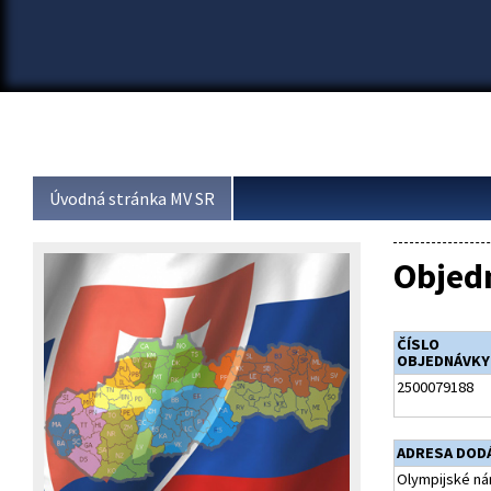
Úvodná stránka MV SR
Objed
ČÍSLO
OBJEDNÁVKY
2500079188
ADRESA DOD
Olympijské ná