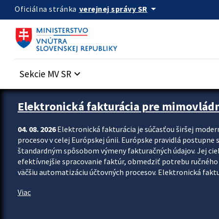
Preskocit na hlavný obsah
arrow_drop_down
verejnej správy SR
Oficiálna stránka
Sekcie MV SR
keyboard_arrow_down
Zastavit automatický posun upútavok
Elektronická fakturácia pre mimovlád
04. 08. 2026
Elektronická fakturácia je súčasťou širšej moder
procesov v celej Európskej únii. Európske pravidlá postupne 
štandardným spôsobom výmeny fakturačných údajov. Jej cieľom
efektívnejšie spracovanie faktúr, obmedziť potrebu ručného p
väčšiu automatizáciu účtovných procesov. Elektronická faktu
Viac