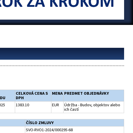
M
CELKOVÁ CENA S
MENA
PREDMET OBJEDNÁVKY
DU
DPH
025
1383.10
EUR
Údržba - Budov, objektov alebo
ich častí
ČÍSLO ZMLUVY
SVO-RVO1-2024/000295-68