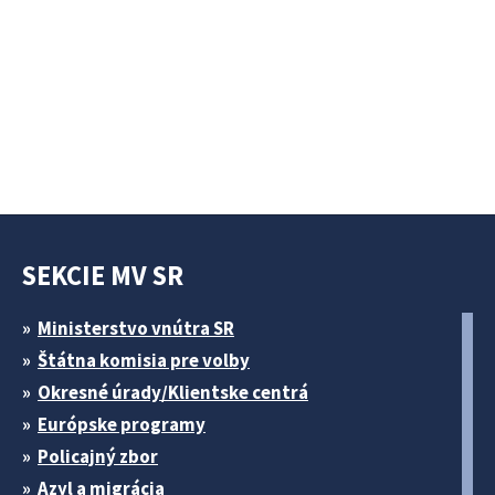
SEKCIE MV SR
Ministerstvo vnútra SR
Štátna komisia pre volby
Okresné úrady/Klientske centrá
Európske programy
Policajný zbor
Azyl a migrácia