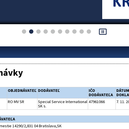
pause_presentation
návky
OBJEDNÁVATEĽ
DODÁVATEĽ
IČO
DÁTU
DODÁVATEĽA
DOKLA
RO MV SR
Special Service International
47961066
7. 11. 2
SK s.
ÁVATEĽA
mestie 14290/2,831 04 Bratislava,SK