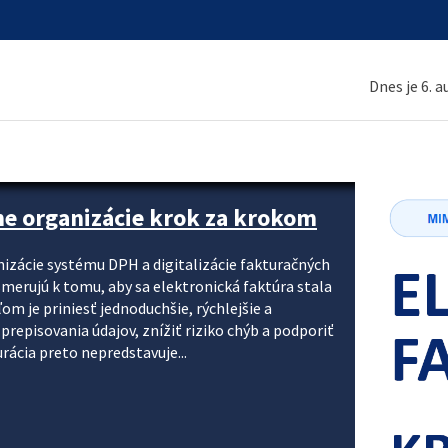
Dnes je 6. 
ne organizácie krok za krokom
nizácie systému DPH a digitalizácie fakturačných
smerujú k tomu, aby sa elektronická faktúra stala
 je priniesť jednoduchšie, rýchlejšie a
repisovania údajov, znížiť riziko chýb a podporiť
rácia preto nepredstavuje...