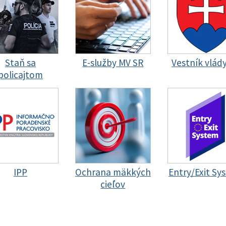
Staň sa
E-služby MV SR
Vestník vlád
policajtom
IPP
Ochrana mäkkých
Entry/Exit Sy
cieľov