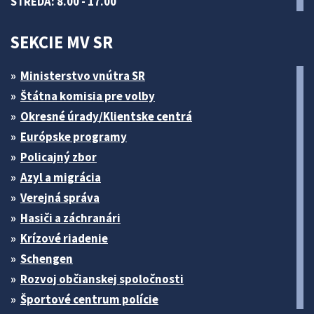
STREDA: 8.00 - 17.00
SEKCIE MV SR
Ministerstvo vnútra SR
Štátna komisia pre volby
Okresné úrady/Klientske centrá
Európske programy
Policajný zbor
Azyl a migrácia
Verejná správa
Hasiči a záchranári
Krízové riadenie
Schengen
Rozvoj občianskej spoločnosti
Športové centrum polície