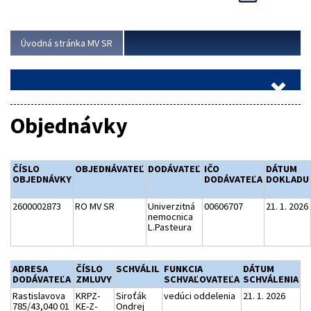
Viac
Úvodná stránka MV SR
Objednávky
ČÍSLO
OBJEDNÁVATEĽ
DODÁVATEĽ
IČO
DÁTUM
OBJEDNÁVKY
DODÁVATEĽA
DOKLADU
2600002873
RO MV SR
Univerzitná
00606707
21. 1. 2026
nemocnica
L.Pasteura
ADRESA
ČÍSLO
SCHVÁLIL
FUNKCIA
DÁTUM
DODÁVATEĽA
ZMLUVY
SCHVAĽOVATEĽA
SCHVÁLENIA
Rastislavova
KRPZ-
Siroťák
vedúci oddelenia
21. 1. 2026
785/43,040 01
KE-Z-
Ondrej