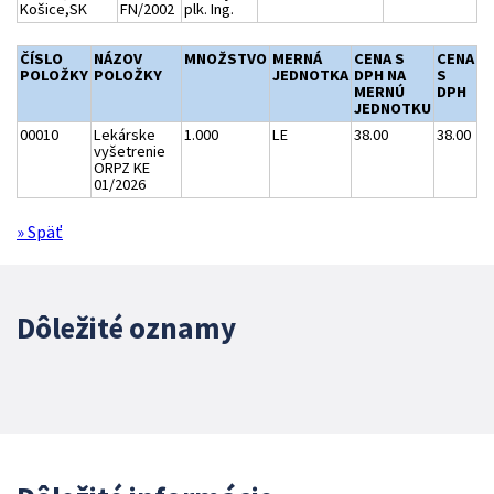
Košice,SK
FN/2002
plk. Ing.
ČÍSLO
NÁZOV
MNOŽSTVO
MERNÁ
CENA S
CENA
POLOŽKY
POLOŽKY
JEDNOTKA
DPH NA
S
MERNÚ
DPH
JEDNOTKU
00010
Lekárske
1.000
LE
38.00
38.00
vyšetrenie
ORPZ KE
01/2026
» Späť
Dôležité oznamy