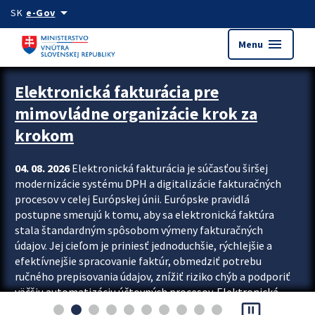
Preskocit na hlavný obsah
arrow_drop_down
SK
e-Gov
menu
Menu
Zastavit automatický posun upútavok
Elektronická fakturácia pre
mimovládne organizácie krok za
krokom
04. 08. 2026
Elektronická fakturácia je súčasťou širšej
modernizácie systému DPH a digitalizácie fakturačných
procesov v celej Európskej únii. Európske pravidlá
postupne smerujú k tomu, aby sa elektronická faktúra
stala štandardným spôsobom výmeny fakturačných
údajov. Jej cieľom je priniesť jednoduchšie, rýchlejšie a
efektívnejšie spracovanie faktúr, obmedziť potrebu
ručného prepisovania údajov, znížiť riziko chýb a podporiť
väčšiu automatizáciu účtovných procesov. Elektronická
pause_presentation
fakturácia preto nepredstavuje...