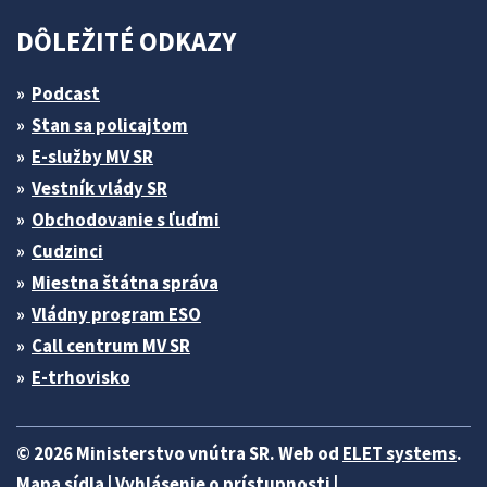
DÔLEŽITÉ ODKAZY
Podcast
Stan sa policajtom
E-služby MV SR
Vestník vlády SR
Obchodovanie s ľuďmi
Cudzinci
Miestna štátna správa
Vládny program ESO
Call centrum MV SR
E-trhovisko
© 2026 Ministerstvo vnútra SR. Web od
ELET systems
.
Mapa sídla
|
Vyhlásenie o prístupnosti
|