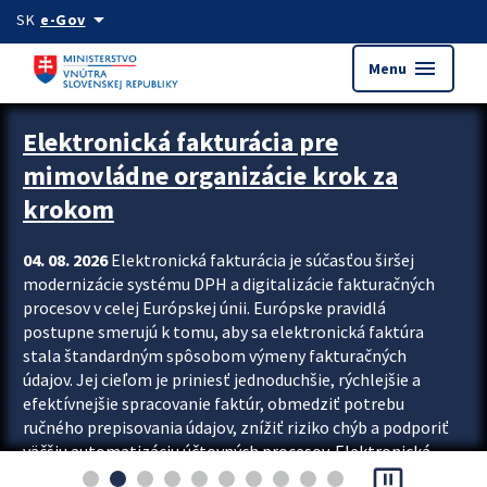
Preskocit na hlavný obsah
arrow_drop_down
SK
e-Gov
menu
Menu
Zastavit automatický posun upútavok
Elektronická fakturácia pre
mimovládne organizácie krok za
krokom
04. 08. 2026
Elektronická fakturácia je súčasťou širšej
modernizácie systému DPH a digitalizácie fakturačných
procesov v celej Európskej únii. Európske pravidlá
postupne smerujú k tomu, aby sa elektronická faktúra
stala štandardným spôsobom výmeny fakturačných
údajov. Jej cieľom je priniesť jednoduchšie, rýchlejšie a
efektívnejšie spracovanie faktúr, obmedziť potrebu
ručného prepisovania údajov, znížiť riziko chýb a podporiť
väčšiu automatizáciu účtovných procesov. Elektronická
pause_presentation
fakturácia preto nepredstavuje...