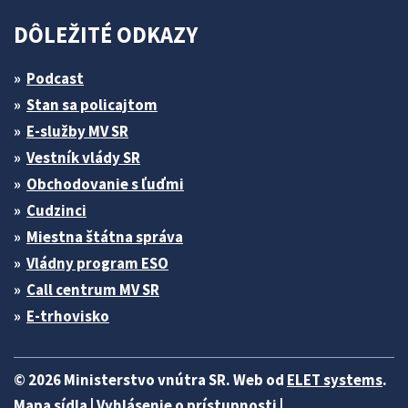
DÔLEŽITÉ ODKAZY
Podcast
Stan sa policajtom
E-služby MV SR
Vestník vlády SR
Obchodovanie s ľuďmi
Cudzinci
Miestna štátna správa
Vládny program ESO
Call centrum MV SR
E-trhovisko
© 2026 Ministerstvo vnútra SR. Web od
ELET systems
.
Mapa sídla
|
Vyhlásenie o prístupnosti
|