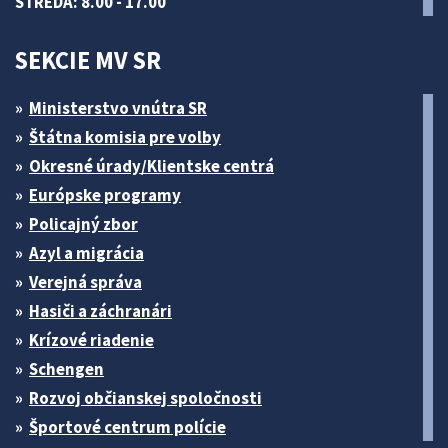
STREDA: 8.00 - 17.00
SEKCIE MV SR
Ministerstvo vnútra SR
Štátna komisia pre volby
Okresné úrady/Klientske centrá
Európske programy
Policajný zbor
Azyl a migrácia
Verejná správa
Hasiči a záchranári
Krízové riadenie
Schengen
Rozvoj občianskej spoločnosti
Športové centrum polície