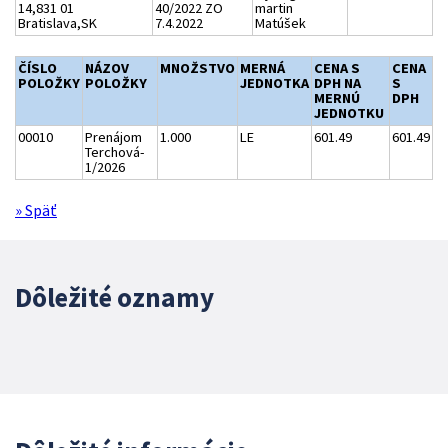
14,831 01
40/2022 ZO
martin
Bratislava,SK
7.4.2022
Matúšek
ČÍSLO
NÁZOV
MNOŽSTVO
MERNÁ
CENA S
CENA
POLOŽKY
POLOŽKY
JEDNOTKA
DPH NA
S
MERNÚ
DPH
JEDNOTKU
00010
Prenájom
1.000
LE
601.49
601.49
Terchová-
1/2026
» Späť
Dôležité oznamy