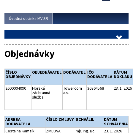
Viac
Úvodná stránka MV SR
Objednávky
ČÍSLO
OBJEDNÁVATEĽ
DODÁVATEĽ
IČO
DÁTUM
OBJEDNÁVKY
DODÁVATEĽA
DOKLADU
2600004090
Horská
Towercom
36364568
23. 1. 2026
záchranná
a.s.
služba
ADRESA
ČÍSLO ZMLUVY
SCHVÁLIL
DÁTUM
DODÁVATEĽA
SCHVÁLENIA
Cesta na Kamzík
ZMLUVA
mjr. Ing. Bc.
23. 1. 2026