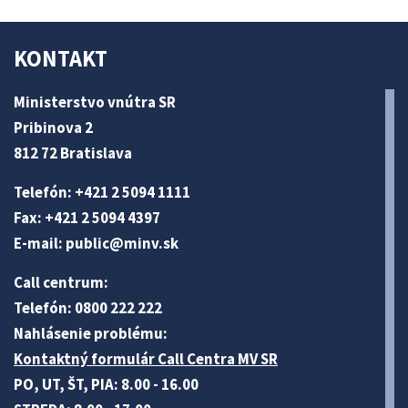
KONTAKT
Ministerstvo vnútra SR
Pribinova 2
812 72 Bratislava
Telefón: +421 2 5094 1111
Fax: +421 2 5094 4397
E-mail:
public@minv
.sk
Call centrum:
Telefón: 0800 222 222
Nahlásenie problému:
Kontaktný formulár Call Centra MV SR
PO, UT, ŠT, PIA: 8.00 - 16.00