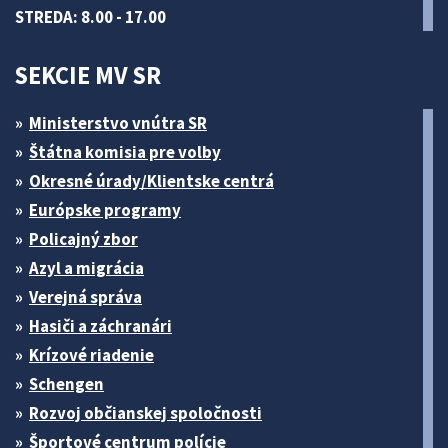
STREDA: 8.00 - 17.00
SEKCIE MV SR
Ministerstvo vnútra SR
Štátna komisia pre volby
Okresné úrady/Klientske centrá
Európske programy
Policajný zbor
Azyl a migrácia
Verejná správa
Hasiči a záchranári
Krízové riadenie
Schengen
Rozvoj občianskej spoločnosti
Športové centrum polície