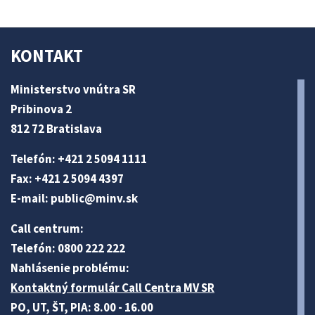
KONTAKT
Ministerstvo vnútra SR
Pribinova 2
812 72 Bratislava
Telefón: +421 2 5094 1111
Fax: +421 2 5094 4397
E-mail:
public@minv
.sk
Call centrum:
Telefón: 0800 222 222
Nahlásenie problému:
Kontaktný formulár Call Centra MV SR
PO, UT, ŠT, PIA: 8.00 - 16.00