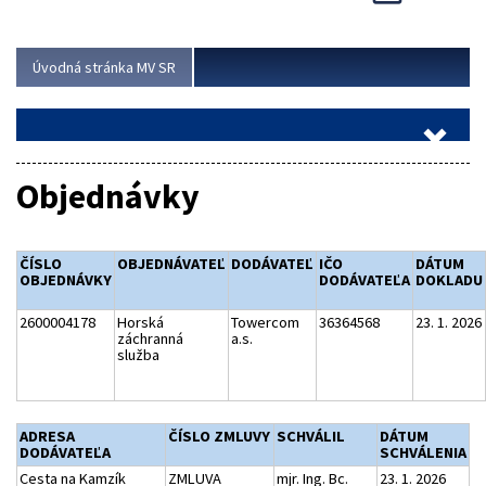
Viac
Úvodná stránka MV SR
Objednávky
ČÍSLO
OBJEDNÁVATEĽ
DODÁVATEĽ
IČO
DÁTUM
OBJEDNÁVKY
DODÁVATEĽA
DOKLADU
2600004178
Horská
Towercom
36364568
23. 1. 2026
záchranná
a.s.
služba
ADRESA
ČÍSLO ZMLUVY
SCHVÁLIL
DÁTUM
DODÁVATEĽA
SCHVÁLENIA
Cesta na Kamzík
ZMLUVA
mjr. Ing. Bc.
23. 1. 2026