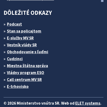
DÔLEŽITÉ ODKAZY
Podcast
Stan sa policajtom
E-služby MV SR
Vestník vlády SR
Obchodovanie s ľuďmi
Cudzinci
Miestna štátna správa
Vládny program ESO
Call centrum MV SR
E-trhovisko
© 2026 Ministerstvo vnútra SR. Web od
ELET systems
.