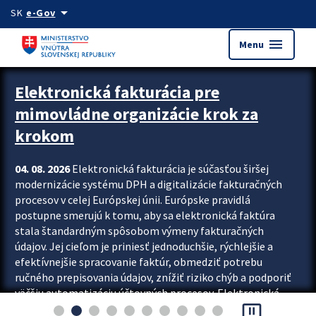
Preskocit na hlavný obsah
arrow_drop_down
SK
e-Gov
menu
Menu
Zastavit automatický posun upútavok
Elektronická fakturácia pre
mimovládne organizácie krok za
krokom
04. 08. 2026
Elektronická fakturácia je súčasťou širšej
modernizácie systému DPH a digitalizácie fakturačných
procesov v celej Európskej únii. Európske pravidlá
postupne smerujú k tomu, aby sa elektronická faktúra
stala štandardným spôsobom výmeny fakturačných
údajov. Jej cieľom je priniesť jednoduchšie, rýchlejšie a
efektívnejšie spracovanie faktúr, obmedziť potrebu
ručného prepisovania údajov, znížiť riziko chýb a podporiť
väčšiu automatizáciu účtovných procesov. Elektronická
pause_presentation
fakturácia preto nepredstavuje...