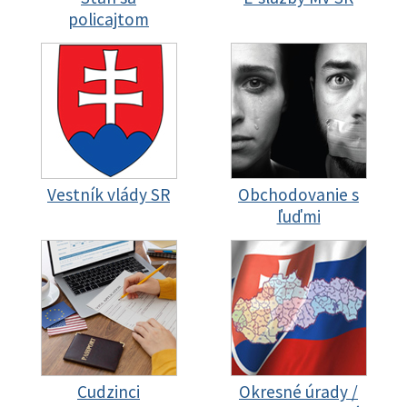
policajtom
Vestník vlády SR
Obchodovanie s
ľuďmi
Cudzinci
Okresné úrady /