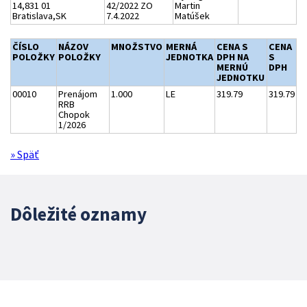
14,831 01
42/2022 ZO
Martin
Bratislava,SK
7.4.2022
Matúšek
ČÍSLO
NÁZOV
MNOŽSTVO
MERNÁ
CENA S
CENA
POLOŽKY
POLOŽKY
JEDNOTKA
DPH NA
S
MERNÚ
DPH
JEDNOTKU
00010
Prenájom
1.000
LE
319.79
319.79
RRB
Chopok
1/2026
» Späť
Dôležité oznamy