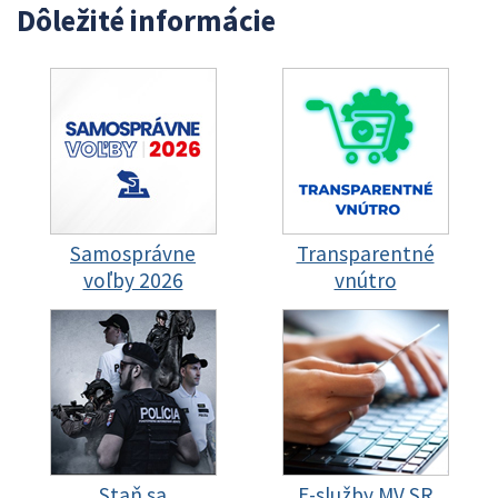
Dôležité informácie
Samosprávne
Transparentné
voľby 2026
vnútro
Staň sa
E-služby MV SR