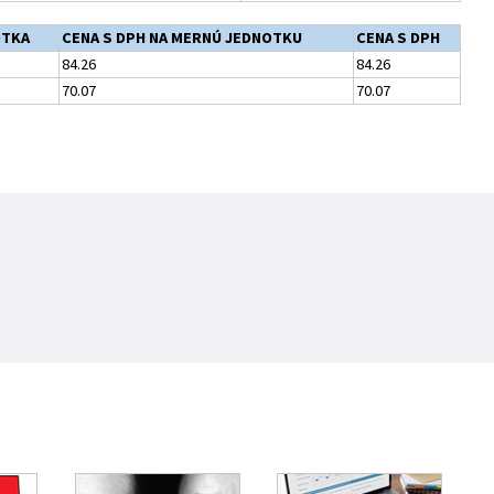
OTKA
CENA S DPH NA MERNÚ JEDNOTKU
CENA S DPH
84.26
84.26
70.07
70.07