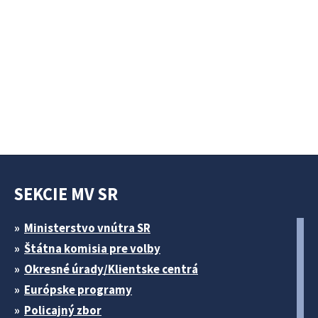
SEKCIE MV SR
Ministerstvo vnútra SR
Štátna komisia pre volby
Okresné úrady/Klientske centrá
Európske programy
Policajný zbor