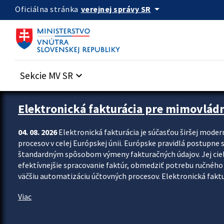
Preskocit na hlavný obsah
arrow_drop_down
verejnej správy SR
Oficiálna stránka
Sekcie MV SR
keyboard_arrow_down
Zastavit automatický posun upútavok
Elektronická fakturácia pre mimovlád
04. 08. 2026
Elektronická fakturácia je súčasťou širšej moder
procesov v celej Európskej únii. Európske pravidlá postupne 
štandardným spôsobom výmeny fakturačných údajov. Jej cieľom
efektívnejšie spracovanie faktúr, obmedziť potrebu ručného p
väčšiu automatizáciu účtovných procesov. Elektronická faktu
Viac