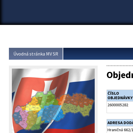
Úvodná stránka MV SR
Objed
ČÍSLO
OBJEDNÁVKY
2600005282
ADRESA DOD
Hraničná 662/