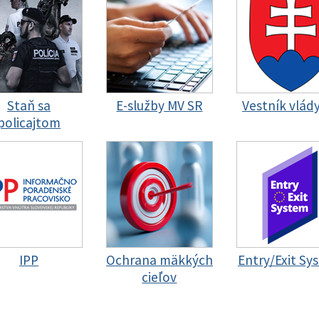
Staň sa
E-služby MV SR
Vestník vlád
policajtom
IPP
Ochrana mäkkých
Entry/Exit Sy
cieľov