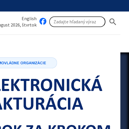
English
search
august 2026, štvrtok