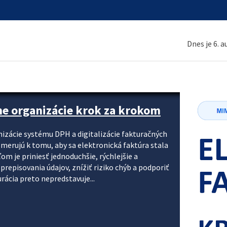
Dnes je 6. 
ne organizácie krok za krokom
nizácie systému DPH a digitalizácie fakturačných
smerujú k tomu, aby sa elektronická faktúra stala
 je priniesť jednoduchšie, rýchlejšie a
repisovania údajov, znížiť riziko chýb a podporiť
rácia preto nepredstavuje...