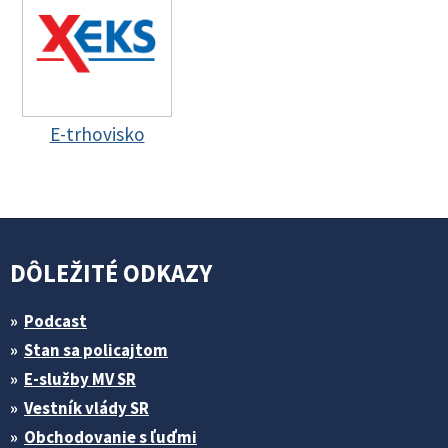
E-trhovisko
DÔLEŽITÉ ODKAZY
Podcast
Stan sa policajtom
E-služby MV SR
Vestník vlády SR
Obchodovanie s ľuďmi