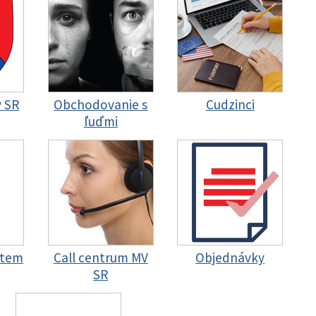
y SR
Obchodovanie s
Cudzinci
ľuďmi
stem
Call centrum MV
Objednávky
SR