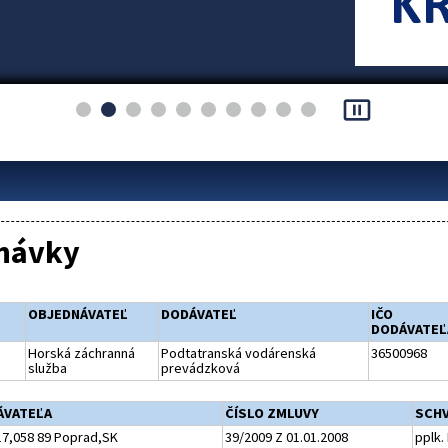
pause_presentation
návky
OBJEDNÁVATEĽ
DODÁVATEĽ
IČO
DODÁVATEĽ
Horská záchranná
Podtatranská vodárenská
36500968
služba
prevádzková
ÁVATEĽA
ČÍSLO ZMLUVY
SCHV
17,058 89 Poprad,SK
39/2009 Z 01.01.2008
pplk.