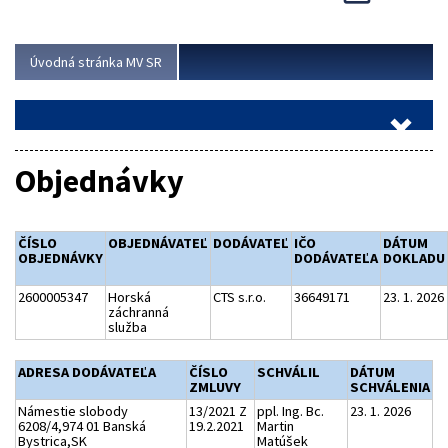
Viac
Úvodná stránka MV SR
Objednávky
ČÍSLO
OBJEDNÁVATEĽ
DODÁVATEĽ
IČO
DÁTUM
OBJEDNÁVKY
DODÁVATEĽA
DOKLADU
2600005347
Horská
CTS s.r.o.
36649171
23. 1. 2026
záchranná
služba
ADRESA DODÁVATEĽA
ČÍSLO
SCHVÁLIL
DÁTUM
ZMLUVY
SCHVÁLENIA
Námestie slobody
13/2021 Z
ppl. Ing. Bc.
23. 1. 2026
6208/4,974 01 Banská
19.2.2021
Martin
Bystrica,SK
Matúšek