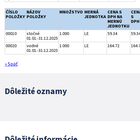
ČÍSLO
NÁZOV
MNOŽSTVO
MERNÁ
CENA S
CEN
POLOŽKY
POLOŽKY
JEDNOTKA
DPH NA
S
MERNÚ
DPH
JEDNOTKU
00010
stočné
1.000
LE
59.34
59.3
01.01.-31.12.2025
00020
vodné
1.000
LE
164.72
164.
01.01.-31.12.2025
» Späť
Dôležité oznamy
Dôležité informácie