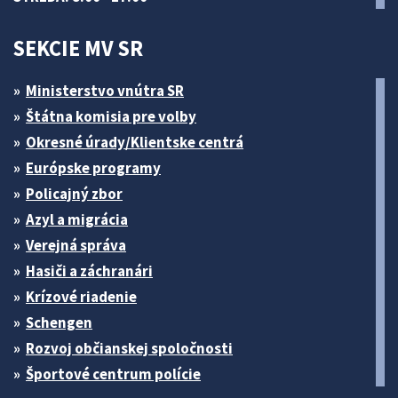
SEKCIE MV SR
Ministerstvo vnútra SR
Štátna komisia pre volby
Okresné úrady/Klientske centrá
Európske programy
Policajný zbor
Azyl a migrácia
Verejná správa
Hasiči a záchranári
Krízové riadenie
Schengen
Rozvoj občianskej spoločnosti
Športové centrum polície