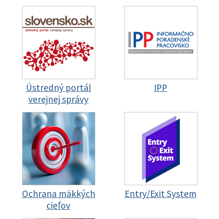
Ústredný portál
IPP
verejnej správy
Ochrana mäkkých
Entry/Exit System
cieľov