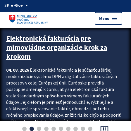
Preskocit na hlavný obsah
arrow_drop_down
SK
e-Gov
menu
Menu
Zastavit automatický posun upútavok
Elektronická fakturácia pre
mimovládne organizácie krok za
krokom
04. 08. 2026
Elektronická fakturácia je súčasťou širšej
modernizácie systému DPH a digitalizácie fakturačných
procesov v celej Európskej únii. Európske pravidlá
postupne smerujú k tomu, aby sa elektronická faktúra
stala štandardným spôsobom výmeny fakturačných
údajov. Jej cieľom je priniesť jednoduchšie, rýchlejšie a
efektívnejšie spracovanie faktúr, obmedziť potrebu
ručného prepisovania údajov, znížiť riziko chýb a podporiť
väčšiu automatizáciu účtovných procesov. Elektronická
pause_presentation
fakturácia preto nepredstavuje...