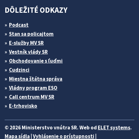
DÔLEŽITÉ ODKAZY
Podcast
Stan sa policajtom
E-služby MV SR
Vestník vlády SR
Obchodovanie s ľuďmi
Cudzinci
Miestna štátna správa
Vládny program ESO
Call centrum MV SR
E-trhovisko
© 2026 Ministerstvo vnútra SR. Web od
ELET systems
.
Mapa sídla
|
Vyhlásenie o prístupnosti
|