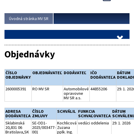
Viac
Úvodná stránka MV SR
Objednávky
ČÍSLO
OBJEDNÁVATEĽ
DODÁVATEĽ
IČO
DÁTUM
OBJEDNÁVKY
DODÁVATEĽA
DOKLAD
2600005391
RO MV SR
Automobilové
44855206
29. 1. 202
opravovne
MV SR a.s.
ADRESA
ČÍSLO
SCHVÁLIL
FUNKCIA
DÁTUM
DODÁVATEĽA
ZMLUVY
SCHVAĽOVATEĽA
SCHVÁLENI
Sklabinská
SE-OD1-
Kochlicová
vedúci oddelenia
29. 1. 2026
20,831 06
2025/003477-
Zuzana
Bratislava,SK
001
pplk. Ing.