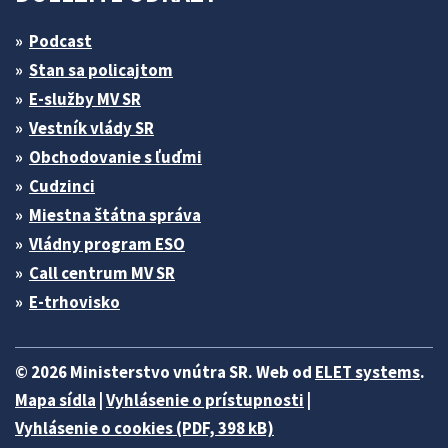
Podcast
Stan sa policajtom
E-služby MV SR
Vestník vlády SR
Obchodovanie s ľuďmi
Cudzinci
Miestna štátna správa
Vládny program ESO
Call centrum MV SR
E-trhovisko
© 2026 Ministerstvo vnútra SR. Web od
ELET systems
.
Mapa sídla
|
Vyhlásenie o prístupnosti
|
Vyhlásenie o cookies (PDF, 398 kB)