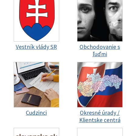
Vestník vlády SR
Obchodovanie s
ľuďmi
Cudzinci
Okresné úrady /
Klientske centrá