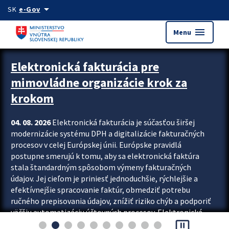
Preskocit na hlavný obsah
arrow_drop_down
SK
e-Gov
menu
Menu
Zastavit automatický posun upútavok
Elektronická fakturácia pre
mimovládne organizácie krok za
krokom
04. 08. 2026
Elektronická fakturácia je súčasťou širšej
modernizácie systému DPH a digitalizácie fakturačných
procesov v celej Európskej únii. Európske pravidlá
postupne smerujú k tomu, aby sa elektronická faktúra
stala štandardným spôsobom výmeny fakturačných
údajov. Jej cieľom je priniesť jednoduchšie, rýchlejšie a
efektívnejšie spracovanie faktúr, obmedziť potrebu
ručného prepisovania údajov, znížiť riziko chýb a podporiť
väčšiu automatizáciu účtovných procesov. Elektronická
pause_presentation
fakturácia preto nepredstavuje...