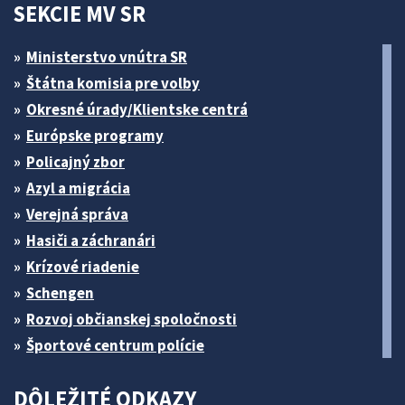
SEKCIE MV SR
Ministerstvo vnútra SR
Štátna komisia pre volby
Okresné úrady/Klientske centrá
Európske programy
Policajný zbor
Azyl a migrácia
Verejná správa
Hasiči a záchranári
Krízové riadenie
Schengen
Rozvoj občianskej spoločnosti
Športové centrum polície
DÔLEŽITÉ ODKAZY