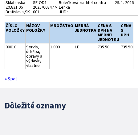
Sklabinská
SE-OD1-
Bolečková
riaditeľ centra
29. 1. 2026
20,831 06
2025/003477-
Lenka
Bratislava,SK
001
JUDr.
ČÍSLO
NÁZOV
MNOŽSTVO
MERNÁ
CENA S
CENA
POLOŽKY
POLOŽKY
JEDNOTKA
DPH NA
S
MERNÚ
DPH
JEDNOTKU
00010
Servis,
1.000
LE
735.50
735.50
údržba,
opravy a
výdavky-
vlastné
» Späť
Dôležité oznamy