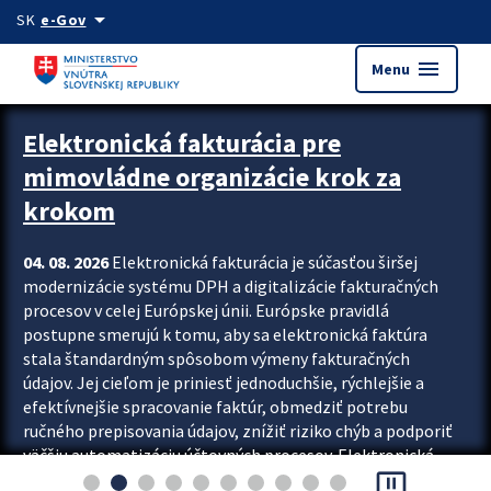
Preskocit na hlavný obsah
arrow_drop_down
SK
e-Gov
menu
Menu
Zastavit automatický posun upútavok
Elektronická fakturácia pre
mimovládne organizácie krok za
krokom
04. 08. 2026
Elektronická fakturácia je súčasťou širšej
modernizácie systému DPH a digitalizácie fakturačných
procesov v celej Európskej únii. Európske pravidlá
postupne smerujú k tomu, aby sa elektronická faktúra
stala štandardným spôsobom výmeny fakturačných
údajov. Jej cieľom je priniesť jednoduchšie, rýchlejšie a
efektívnejšie spracovanie faktúr, obmedziť potrebu
ručného prepisovania údajov, znížiť riziko chýb a podporiť
väčšiu automatizáciu účtovných procesov. Elektronická
pause_presentation
fakturácia preto nepredstavuje...