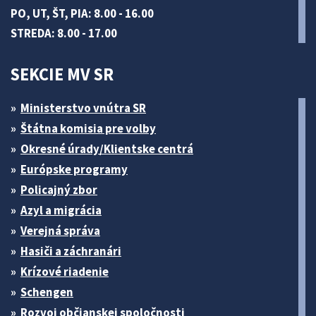
PO, UT, ŠT, PIA: 8.00 - 16.00
STREDA: 8.00 - 17.00
SEKCIE MV SR
Ministerstvo vnútra SR
Štátna komisia pre volby
Okresné úrady/Klientske centrá
Európske programy
Policajný zbor
Azyl a migrácia
Verejná správa
Hasiči a záchranári
Krízové riadenie
Schengen
Rozvoj občianskej spoločnosti