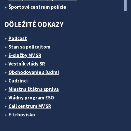
Športové centrum polície
DÔLEŽITÉ ODKAZY
Podcast
Stan sa policajtom
E-služby MV SR
Vestník vlády SR
Obchodovanie s ľuďmi
Cudzinci
Miestna štátna správa
Vládny program ESO
Call centrum MV SR
E-trhovisko