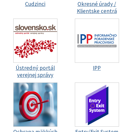
Cudzinci
Okresné úrady /
Klientske centrá
Ústredný portál
IPP
verejnej správy
Ochrana mäkkých
Entry/Exit System