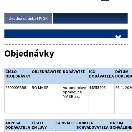
Viac
Úvodná stránka MV SR
Objednávky
ČÍSLO
OBJEDNÁVATEĽ
DODÁVATEĽ
IČO
DÁTUM
OBJEDNÁVKY
DODÁVATEĽA
DOKLAD
2600005398
RO MV SR
Automobilové
44855206
29. 1. 202
opravovne
MV SR a.s.
ADRESA
ČÍSLO
SCHVÁLIL
FUNKCIA
DÁTUM
DODÁVATEĽA
ZMLUVY
SCHVAĽOVATEĽA
SCHVÁLENI