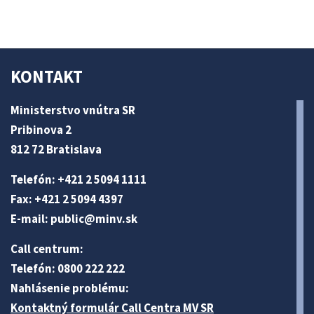
KONTAKT
Ministerstvo vnútra SR
Pribinova 2
812 72 Bratislava
Telefón: +421 2 5094 1111
Fax: +421 2 5094 4397
E-mail:
public@minv
.sk
Call centrum:
Telefón: 0800 222 222
Nahlásenie problému:
Kontaktný formulár Call Centra MV SR