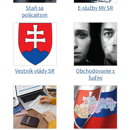
Staň sa
E-služby MV SR
policajtom
Vestník vlády SR
Obchodovanie s
ľuďmi