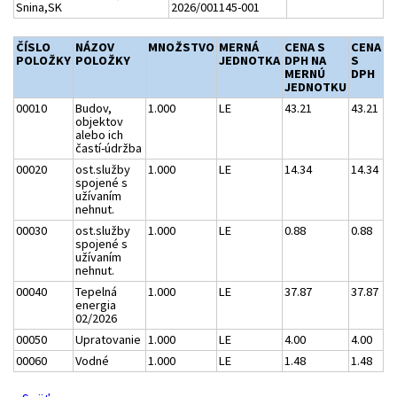
Snina,SK
2026/001145-001
ČÍSLO
NÁZOV
MNOŽSTVO
MERNÁ
CENA S
CENA
POLOŽKY
POLOŽKY
JEDNOTKA
DPH NA
S
MERNÚ
DPH
JEDNOTKU
00010
Budov,
1.000
LE
43.21
43.21
objektov
alebo ich
častí-údržba
00020
ost.služby
1.000
LE
14.34
14.34
spojené s
užívaním
nehnut.
00030
ost.služby
1.000
LE
0.88
0.88
spojené s
užívaním
nehnut.
00040
Tepelná
1.000
LE
37.87
37.87
energia
02/2026
00050
Upratovanie
1.000
LE
4.00
4.00
00060
Vodné
1.000
LE
1.48
1.48