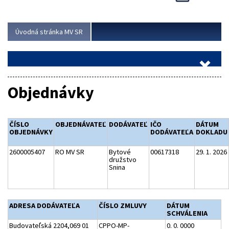
Viac
Úvodná stránka MV SR
Objednávky
ČÍSLO
OBJEDNÁVATEĽ
DODÁVATEĽ
IČO
DÁTUM
OBJEDNÁVKY
DODÁVATEĽA
DOKLADU
2600005407
RO MV SR
Bytové
00617318
29. 1. 2026
družstvo
Snina
ADRESA DODÁVATEĽA
ČÍSLO ZMLUVY
DÁTUM
SCHVÁLENIA
Budovateľská 2204,069 01
CPPO-MP-
0. 0. 0000