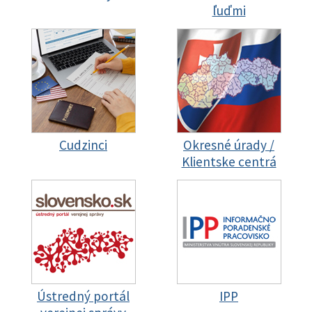
ľuďmi
Cudzinci
Okresné úrady /
Klientske centrá
Ústredný portál
IPP