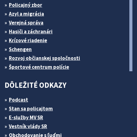
Policajný zbor
Azyl a migrácia
Verejná správa
Hasiči a záchranári
Krízové riadenie
Schengen
Rozvoj občianskej spoločnosti
Športové centrum polície
DÔLEŽITÉ ODKAZY
Podcast
Stan sa policajtom
E-služby MV SR
Vestník vlády SR
Obchodovanie s ľuďmi