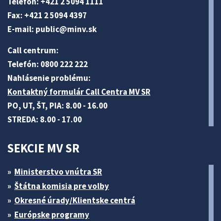
Telefón: +421 2 5094 1111
Fax: +421 2 5094 4397
E-mail:
public@minv
.sk
Call centrum:
Telefón: 0800 222 222
Nahlásenie problému:
Kontaktný formulár Call Centra MV SR
PO, UT, ŠT, PIA: 8.00 - 16.00
STREDA: 8.00 - 17.00
SEKCIE MV SR
Ministerstvo vnútra SR
Štátna komisia pre volby
Okresné úrady/Klientske centrá
Európske programy