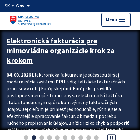
Preskocit na hlavný obsah
arrow_drop_down
SK
e-Gov
menu
Menu
Zastavit automatický posun upútavok
Elektronická fakturácia pre
mimovládne organizácie krok za
krokom
04. 08. 2026
Elektronická fakturácia je súčasťou širšej
modernizácie systému DPH a digitalizácie fakturačných
procesov v celej Európskej únii. Európske pravidlá
postupne smerujú k tomu, aby sa elektronická faktúra
stala štandardným spôsobom výmeny fakturačných
údajov. Jej cieľom je priniesť jednoduchšie, rýchlejšie a
efektívnejšie spracovanie faktúr, obmedziť potrebu
ručného prepisovania údajov, znížiť riziko chýb a podporiť
väčšiu automatizáciu účtovných procesov. Elektronická
pause_presentation
fakturácia preto nepredstavuje...