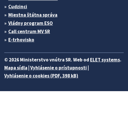
Cudzinci
Miestna štátna správa
Vládny program ESO
Call centrum MV SR
E-trhovisko
© 2026 Ministerstvo vnútra SR. Web od
ELET systems
.
Mapa sídla
|
Vyhlásenie o prístupnosti
|
Vyhlásenie o cookies (PDF, 398 kB)