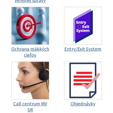
verejnej správy
Ochrana mäkkých
Entry/Exit System
cieľov
Call centrum MV
Objednávky
SR