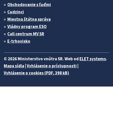
Obchodovanie s ľuďmi
Cudzinci
Miestna štátna správa
Vládny program ESO
Call centrum MV SR
E-trhovisko
© 2026 Ministerstvo vnútra SR. Web od
ELET systems
.
Mapa sídla
|
Vyhlásenie o prístupnosti
|
Vyhlásenie o cookies (PDF, 398 kB)