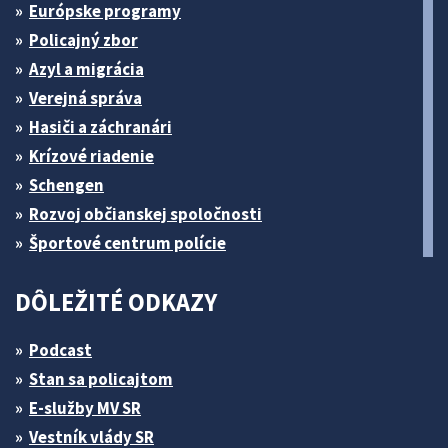
Európske programy
Policajný zbor
Azyl a migrácia
Verejná správa
Hasiči a záchranári
Krízové riadenie
Schengen
Rozvoj občianskej spoločnosti
Športové centrum polície
DÔLEŽITÉ ODKAZY
Podcast
Stan sa policajtom
E-služby MV SR
Vestník vlády SR