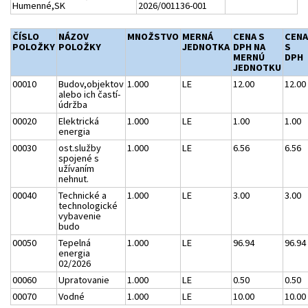
Humenné,SK
2026/001136-001
ČÍSLO
NÁZOV
MNOŽSTVO
MERNÁ
CENA S
CENA
POLOŽKY
POLOŽKY
JEDNOTKA
DPH NA
S
MERNÚ
DPH
JEDNOTKU
00010
Budov,objektov
1.000
LE
12.00
12.00
alebo ich častí-
údržba
00020
Elektrická
1.000
LE
1.00
1.00
energia
00030
ost.služby
1.000
LE
6.56
6.56
spojené s
užívaním
nehnut.
00040
Technické a
1.000
LE
3.00
3.00
technologické
vybavenie
budo
00050
Tepelná
1.000
LE
96.94
96.94
energia
02/2026
00060
Upratovanie
1.000
LE
0.50
0.50
00070
Vodné
1.000
LE
10.00
10.00