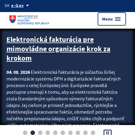
Preskocit na hlavný obsah
arrow_drop_down
SK
e-Gov
menu
Menu
Zastavit automatický posun upútavok
Elektronická fakturácia pre
mimovládne organizácie krok za
krokom
04. 08. 2026
Elektronická fakturácia je súčasťou širšej
modernizácie systému DPH a digitalizácie fakturačných
procesov v celej Európskej únii. Európske pravidlá
postupne smerujú k tomu, aby sa elektronická faktúra
stala štandardným spôsobom výmeny fakturačných
údajov. Jej cieľom je priniesť jednoduchšie, rýchlejšie a
efektívnejšie spracovanie faktúr, obmedziť potrebu
ručného prepisovania údajov, znížiť riziko chýb a podporiť
väčšiu automatizáciu účtovných procesov. Elektronická
pause_presentation
fakturácia preto nepredstavuje...