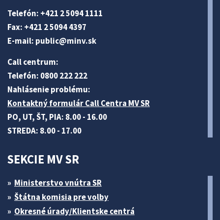
Telefón: +421 2 5094 1111
Fax: +421 2 5094 4397
E-mail:
public@minv
.sk
Call centrum:
Telefón: 0800 222 222
Nahlásenie problému:
Kontaktný formulár Call Centra MV SR
PO, UT, ŠT, PIA: 8.00 - 16.00
STREDA: 8.00 - 17.00
SEKCIE MV SR
Ministerstvo vnútra SR
Štátna komisia pre volby
Okresné úrady/Klientske centrá