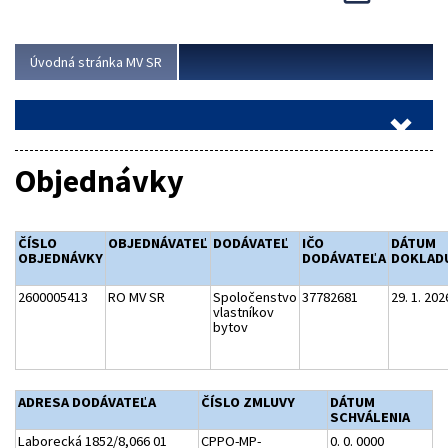
Viac
Úvodná stránka MV SR
Objednávky
ČÍSLO
OBJEDNÁVATEĽ
DODÁVATEĽ
IČO
DÁTUM
OBJEDNÁVKY
DODÁVATEĽA
DOKLAD
2600005413
RO MV SR
Spoločenstvo
37782681
29. 1. 202
vlastníkov
bytov
ADRESA DODÁVATEĽA
ČÍSLO ZMLUVY
DÁTUM
SCHVÁLENIA
Laborecká 1852/8,066 01
CPPO-MP-
0. 0. 0000