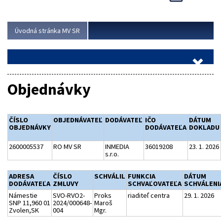
Viac
Úvodná stránka MV SR
Objednávky
ČÍSLO
OBJEDNÁVATEĽ
DODÁVATEĽ
IČO
DÁTUM
OBJEDNÁVKY
DODÁVATEĽA
DOKLADU
2600005537
RO MV SR
INMEDIA
36019208
23. 1. 2026
s.r.o.
ADRESA
ČÍSLO
SCHVÁLIL
FUNKCIA
DÁTUM
DODÁVATEĽA
ZMLUVY
SCHVAĽOVATEĽA
SCHVÁLENI
Námestie
SVO-RVO2-
Proks
riaditeľ centra
29. 1. 2026
SNP 11,960 01
2024/000648-
Maroš
Zvolen,SK
004
Mgr.