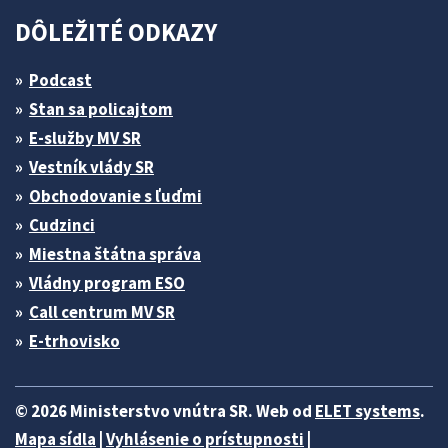
DÔLEŽITÉ ODKAZY
Podcast
Stan sa policajtom
E-služby MV SR
Vestník vlády SR
Obchodovanie s ľuďmi
Cudzinci
Miestna štátna správa
Vládny program ESO
Call centrum MV SR
E-trhovisko
© 2026 Ministerstvo vnútra SR. Web od
ELET systems
.
Mapa sídla
|
Vyhlásenie o prístupnosti
|