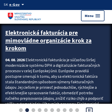
Preskocit na hlavný obsah
arrow_drop_down
SK
e-Gov
menu
Menu
Zastavit automatický posun upútavok
Elektronická fakturácia pre
mimovládne organizácie krok za
krokom
04. 08. 2026
Elektronická fakturácia je súčasťou širšej
modernizácie systému DPH a digitalizácie fakturačných
procesov v celej Európskej únii. Európske pravidlá
postupne smerujú k tomu, aby sa elektronická faktúra
stala štandardným spôsobom výmeny fakturačných
údajov. Jej cieľom je priniesť jednoduchšie, rýchlejšie a
efektívnejšie spracovanie faktúr, obmedziť potrebu
ručného prepisovania údajov, znížiť riziko chýb a podporiť
väčšiu automatizáciu účtovných procesov. Elektronická
pause_presentation
fakturácia preto nepredstavuje...