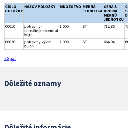
ČÍSLO
NÁZOV POLOŽKY
MNOŽSTVO
MERNÁ
CENA S
C
POLOŽKY
JEDNOTKA
DPH NA
S
MERNÚ
D
JEDNOTKU
00010
potraviny-
1.000
ST
712.86
7
cereálie,koncentrát
hugli
00020
potraviny-vývar
1.000
ST
664.04
6
bujon
» Späť
Dôležité oznamy
Dôležité informácie