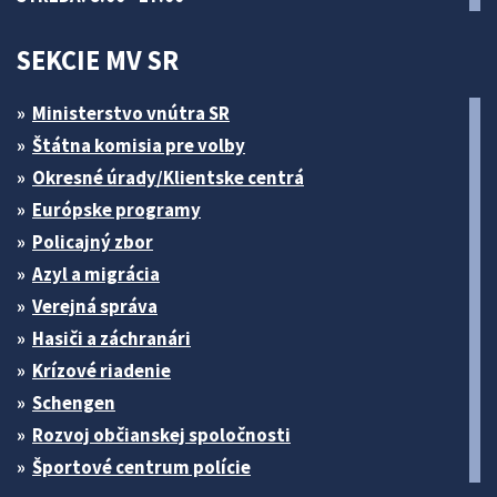
SEKCIE MV SR
Ministerstvo vnútra SR
Štátna komisia pre volby
Okresné úrady/Klientske centrá
Európske programy
Policajný zbor
Azyl a migrácia
Verejná správa
Hasiči a záchranári
Krízové riadenie
Schengen
Rozvoj občianskej spoločnosti
Športové centrum polície