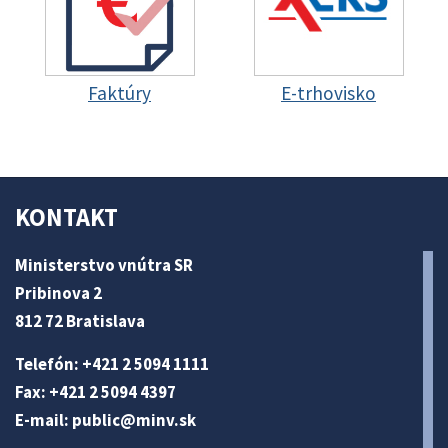
Faktúry
E-trhovisko
KONTAKT
Ministerstvo vnútra SR
Pribinova 2
812 72 Bratislava
Telefón: +421 2 5094 1111
Fax: +421 2 5094 4397
E-mail:
public@minv
.sk