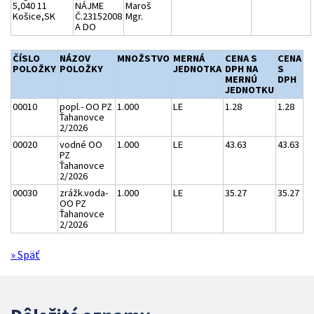
5,040 11
NÁJME
Maroš
Košice,SK
Č.23152008
Mgr.
A DO
ČÍSLO
NÁZOV
MNOŽSTVO
MERNÁ
CENA S
CENA
POLOŽKY
POLOŽKY
JEDNOTKA
DPH NA
S
MERNÚ
DPH
JEDNOTKU
00010
popl.- OO PZ
1.000
LE
1.28
1.28
Ťahanovce
2/2026
00020
vodné OO
1.000
LE
43.63
43.63
PZ
Ťahanovce
2/2026
00030
zrážk.voda-
1.000
LE
35.27
35.27
OO PZ
Ťahanovce
2/2026
» Späť