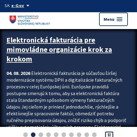
Preskocit na hlavný obsah
arrow_drop_down
SK
e-Gov
menu
Menu
Zastavit automatický posun upútavok
Elektronická fakturácia pre
mimovládne organizácie krok za
krokom
04. 08. 2026
Elektronická fakturácia je súčasťou širšej
modernizácie systému DPH a digitalizácie fakturačných
procesov v celej Európskej únii. Európske pravidlá
postupne smerujú k tomu, aby sa elektronická faktúra
stala štandardným spôsobom výmeny fakturačných
údajov. Jej cieľom je priniesť jednoduchšie, rýchlejšie a
efektívnejšie spracovanie faktúr, obmedziť potrebu
ručného prepisovania údajov, znížiť riziko chýb a podporiť
väčšiu automatizáciu účtovných procesov. Elektronická
pause_presentation
fakturácia preto nepredstavuje...