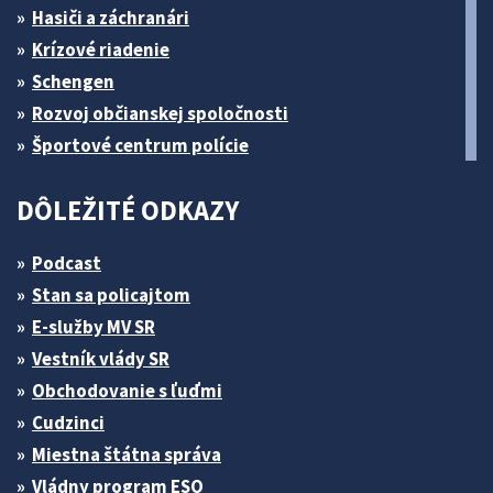
Hasiči a záchranári
Krízové riadenie
Schengen
Rozvoj občianskej spoločnosti
Športové centrum polície
DÔLEŽITÉ ODKAZY
Podcast
Stan sa policajtom
E-služby MV SR
Vestník vlády SR
Obchodovanie s ľuďmi
Cudzinci
Miestna štátna správa
Vládny program ESO