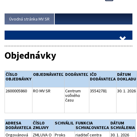
Viac
Úvodná stránka MV SR
Objednávky
ČÍSLO
OBJEDNÁVATEĽ
DODÁVATEĽ
IČO
DÁTUM
OBJEDNÁVKY
DODÁVATEĽA
DOKLADU
2600005860
RO MV SR
Centrum
35542781
30. 1. 2026
voľného
času
ADRESA
ČÍSLO
SCHVÁLIL
FUNKCIA
DÁTUM
DODÁVATEĽA
ZMLUVY
SCHVAĽOVATEĽA
SCHVÁLENIA
Orgovánová
ZMLUVA O
Proks
riaditeľ centra
30. 1. 2026