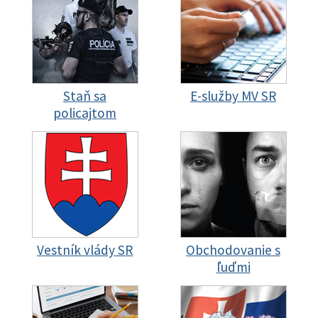
Staň sa
E-služby MV SR
policajtom
Vestník vlády SR
Obchodovanie s
ľuďmi